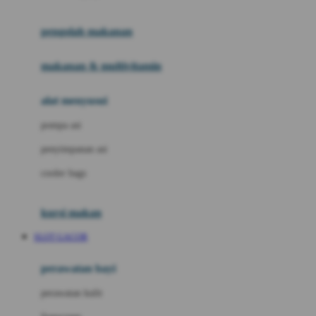
Joie
pengolah makanan
Joolz
Jujube
makanan & multivitamin
K
alat menyusui
Kiddycuts
pompa asi
Kumon
penyimpanan asi
L
cooler bags
Leapfrog
kursi makan
Leclerc
SLOT GACOR
Lee Vierra
Lillebaby
perawatan bayi
Little Bird Told Me
perawatan kulit
Little Miss Janis