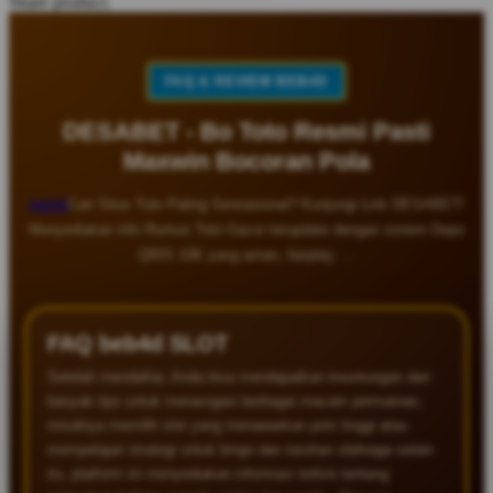
Share product:
FAQ & REVIEW BEB4D
DESABET - Bo Toto Resmi Pasti
Maxwin Bocoran Pola
beb4d
Cari Situs Toto Paling Sensasional? Kunjungi Link DESABET!
Menyediakan info Rumus Toto Gacor terupdate dengan sistem Depo
QRIS 10K yang aman, fairplay, ...
FAQ beb4d SLOT
Setelah mendaftar, Anda bisa mendapatkan keuntungan dari
banyak tips untuk menavigasi berbagai macam permainan,
misalnya memilih slot yang menawarkan poin tinggi atau
mempelajari strategi untuk bingo dan taruhan olahraga selain
itu, platform ini menyediakan informasi terkini tentang