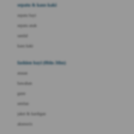
Beauty Barn
sepatu & kaus kaki
Bio Oil
sepatu bayi
Biolane
sepatu anak
Bite Fighters
sandal
Bizzi Growin
kaus kaki
Blackmores
fashion bayi (0bln-3thn)
Blooming Marvellous
atasan
Bonnels
bawahan
Bravado
gaun
Bruder
setelan
Brush Baby
jaket & kardigan
Buds Organics
aksesoris
Bugaboo