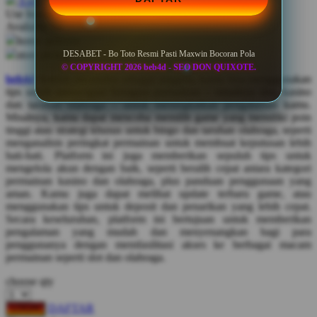
Earn
1.000.000
-
100.000.000
Bonus
Use Installment Options from
.
Laarn more
Q
Available for :
home delivery
QV Baby
DESABET - Bo Toto Resmi Pasti Maxwin Bocoran Pola
store pickup
© COPYRIGHT 2026 beb4d - SEO DON QUIXOTE.
beb4d
Setelah mendaftar sebagai anggota, kamu bisa menggunakan
R
tips untuk menavigasi beragam permainan – misalnya slot, kasino
dan taruhan olahraga – untuk meningkatkan pengalaman kamu.
Real Shades
Misalnya, kamu dapat mencoba memilih game yang memiliki poin
tinggi atau strategi khusus untuk bingo dan taruhan olahraga, seperti
Red Castle
menganalisis peringkat permainan untuk membuat keputusan lebih
hati-hati. Platform ini juga memberikan sepuluh tips untuk
Ribbon Madness
mengelola akun dengan baik, seperti beralih cepat antara kategori
permainan kasino dan olahraga, plus panduan penggunaan yang
S
aman. Kamu juga dapat melihat update terbaru game, atau
menggunakan tips untuk deposit dan penarikan yang lebih cepat.
Sebamed
Secara keseluruhan, platform ini bertujuan untuk memberikan
pengalaman yang mudah dan menyenangkan bagi para
Silver Cross
penggunanya dengan memfasilitasi akses ke berbagai macam
permainan seperti slot dan olahraga.
Simply Idea
choose qty
Skip Hop
DAFTAR
LOGIN
Spectra