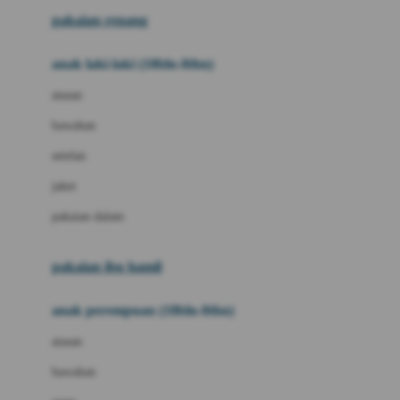
Buggygear
pakaian renang
Bumkins
anak laki-laki (18bln-8thn)
C
atasan
Cetaphil
bawahan
Chicco
setelan
Childlife
jaket
Clevamama
pakaian dalam
Cocolatte
Cottonseeds
pakaian ibu hamil
Cozy N Safe
anak perempuan (18bln-8thn)
Crane
atasan
Cybex
bawahan
D