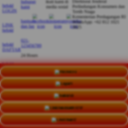
SLOT
Direktorat Jenderal
hubungi
ikuti kami di
beb4d
Perlindungan Konsumen dan
kami
media sosial
LOGIN
Tertib Niaga
Kementerian Perdagangan RI
bantuan
WhatsApp: +62 812 1021
LINK
dan faq
3625
beb4d
021-
beb4d
123456789
DAFTAR
24 Hours
PROMO
beb4d
LINK
LOGIN
DAFTAR
DAFTAR
beb4d
LINK ALTERNATIF
beb4d
LIVE CHAT
TOGEL