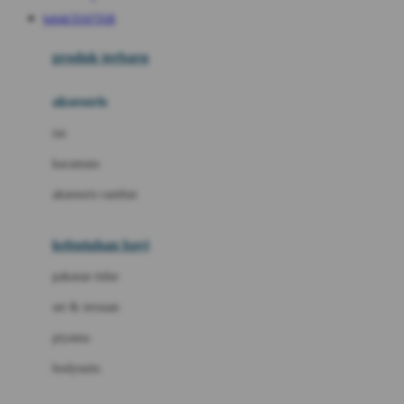
Awan
beb4d DAFTAR
Azetabio
produk terbaru
B
aksesoris
Baabaasheepz
tas
Babiators
kacamata
Baby Dove
aksesoris rambut
Baby Jogger
Baby Rovega
kebutuhan bayi
Babybee
pakaian tidur
Banana Boat
set & terusan
Banz
piyama
Barbie
bodysuits
Beaba