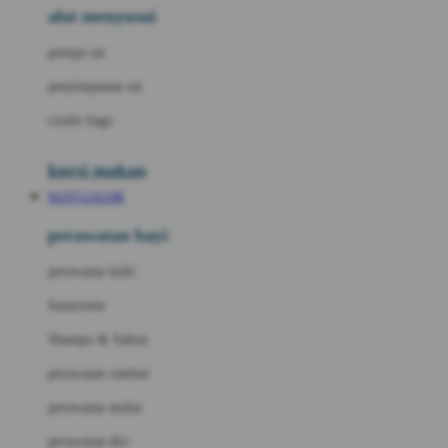
alat menyusui
pompa asi
penyimpanan asi
cooler bags
kursi makan
SLOT GACOR
perawatan bayi
perawatan kulit
Sunscreen
Shampo & Sabun
perawatan rambut
perawatan mulut
perawatan diri