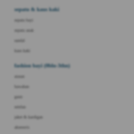
sepatu & kaus kaki
sepatu bayi
sepatu anak
sandal
kaus kaki
fashion bayi (0bln-3thn)
atasan
bawahan
gaun
setelan
jaket & kardigan
aksesoris