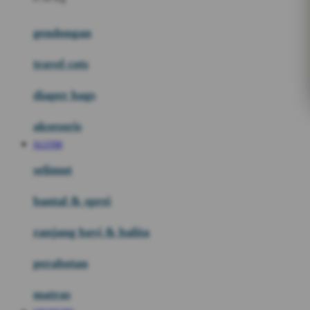
gendongan
travel cots
diaper bags
aksesoris
SLOT88
selimut
bantal & sprei
ranjang bayi & balita
perabotan
matras