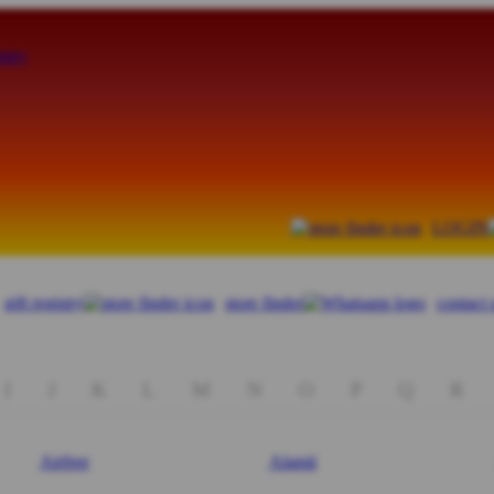
istry
LOGIN
gift registry
store finder
contact 
I
J
K
L
M
N
O
P
Q
R
Airfree
Alamii