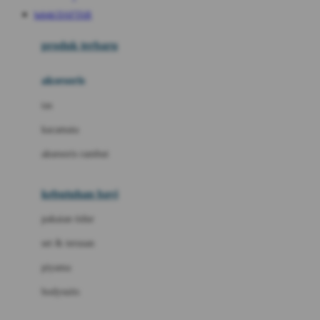
Awan
beb4d DAFTAR
Azetabio
produk terbaru
B
aksesoris
Baabaasheepz
tas
Babiators
kacamata
Baby Dove
aksesoris rambut
Baby Jogger
Baby Rovega
kebutuhan bayi
Babybee
pakaian tidur
Banana Boat
set & terusan
Banz
piyama
Barbie
bodysuits
Beaba