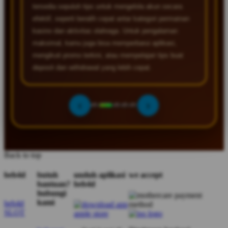
mereka, seperti beralih antara permainan kasino dan
aktivitas terkait olahraga, dengan panduan penggunaan
yang aman. Tips lain termasuk memeriksa pembaruan
permainan atau memanfaatkan tips untuk memastikan
proses deposit dan penarikan semakin cepat. Dengan
beragam tips ini, pengguna bisa maksimalkan
pengalaman mereka dan dapatkan keseruan bermain
online games di platform ini.
‹
›
Back to top
beb4d
butuh
unduh aplikasi
we accept
bantuan?
beb4d
hubungi
kami
beb4d