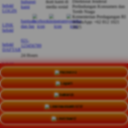
SLOT
Direktorat Jenderal
hubungi
ikuti kami di
beb4d
Perlindungan Konsumen dan
kami
media sosial
LOGIN
Tertib Niaga
Kementerian Perdagangan RI
bantuan
WhatsApp: +62 812 1021
LINK
dan faq
3625
beb4d
021-
beb4d
123456789
DAFTAR
24 Hours
PROMO
beb4d
LINK
LOGIN
DAFTAR
DAFTAR
beb4d
LINK ALTERNATIF
beb4d
LIVE CHAT
TOGEL