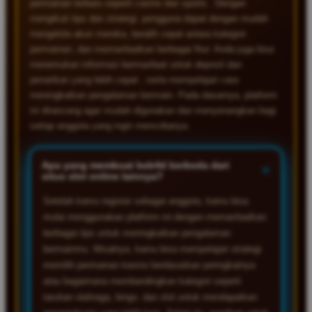
permainan terbaru seperti casino dan sports . Dengan
mengikuti tips dan strategi, pengguna dapat dengan mudah
mengelola akun mereka, beralih cepat antara kategori
permainan, dan memanfaatkan berbagai fitur. Anda juga bisa
menemukan informasi bermanfaat untuk deposit dan
penarikan yang lebih cepat , serta mempelajari cara
meningkatkan pengalaman bermain. Pada dasarnya, platform
ini dirancang agar mudah digunakan dan menyenangkan bagi
setiap anggota yang ingin mencobanya.
Apa yang membuat beb4d berbeda dari
+
situs slot online lainnya?
Setelah kamu register sebagai anggota, kamu bisa
mulai menggunakan platform ini dengan memanfaatkan
berbagai tips untuk meningkatkan pengalaman
bermainmu. Misalnya, kamu bisa mempelajari strategi
memilih permainan kasino berdasarkan peringkatnya
atau bagaimana membandingkan kategori seperti
taruhan olahraga, bingo, dan slot untuk mendapatkan