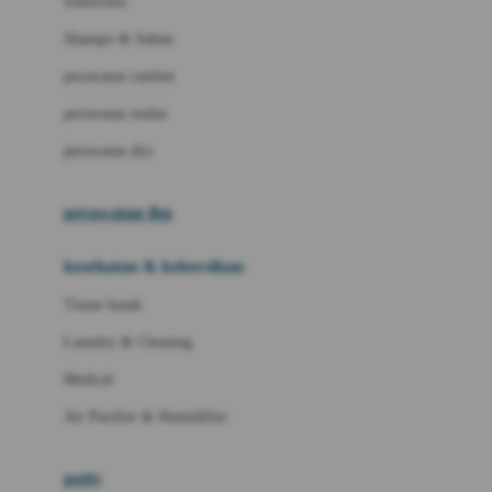
Sunscreen
London Taxi
Shampo & Sabun
Love To Dream
perawatan rambut
perawatan mulut
M
perawatan diri
Magformers
Mama's Choice
perawatan ibu
Mamas&Papas
kesehatan & kebersihan
Mamaway
Tissue basah
Maxi Cosi
Laundry & Cleaning
Megabloks
Medical
Micro
Air Purifier & Humidifier
MiDeer
Mimi & Lula
potty