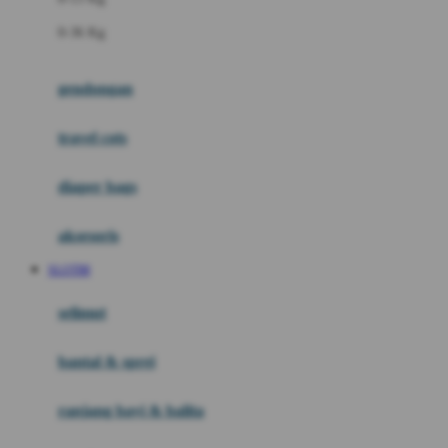
Felt So Sweet
0-36 Kg
Fisher Price
Flipper
gendongan
Friends Of Sally
travel cots
G
diaper bags
Gb
Geko
aksesoris
Graco
SLOT88
Gund
selimut
H
bantal & sprei
Habbie
Haenim
ranjang bayi & balita
Happy Horse