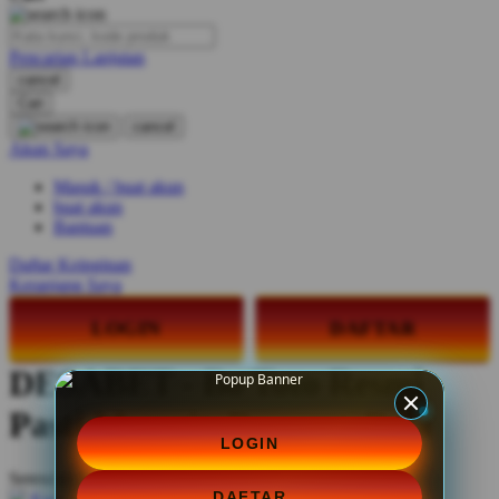
O
Pencarian Lanjutan
Oh Ma Grain
cancel
Okiedog
Cari
cancel
P
Akun Saya
Masuk / buat akun
Peachy
buat akun
Phil & Ted's
Bantuan
Philips Avent
Daftar Keinginan
Keranjang Saya
Pigeon
LOGIN
DAFTAR
Playgro
DESABET - Bo Toto Resmi
Poled Global
Pasti Maxwin Bocoran Pola
Ponycycle
LOGIN
Puma
Serendah
Rp 10.000
Pureats
DAFTAR