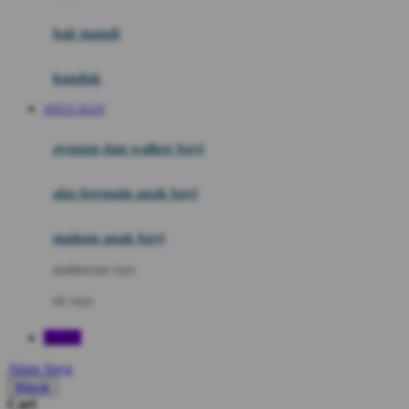
Mini Monkey
Moby
bak mandi
Momami
handuk
Mothercare
SITUS SLOT
Mustela
ayunan dan walker bayi
My Buddy Tag
My K
alas bermain anak bayi
N
mainan anak bayi
Naif
mothercare toys
Nike
elc toys
Nordic Natural
SLOT
Nuby
Akun Saya
Nuna
Masuk
Cari