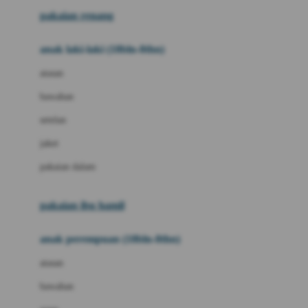
Buggygear
pakaian renang
Bumkins
anak laki-laki (18bln-8thn)
C
atasan
Cetaphil
bawahan
Chicco
setelan
Childlife
jaket
Clevamama
pakaian dalam
Cocolatte
Cottonseeds
pakaian ibu hamil
Cozy N Safe
anak perempuan (18bln-8thn)
Crane
atasan
Cybex
bawahan
D