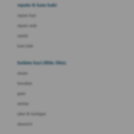
Beauty Barn
sepatu & kaus kaki
Bio Oil
sepatu bayi
Biolane
sepatu anak
Bite Fighters
sandal
Bizzi Growin
kaus kaki
Blackmores
fashion bayi (0bln-3thn)
Blooming Marvellous
atasan
Bonnels
bawahan
Bravado
gaun
Bruder
setelan
Brush Baby
jaket & kardigan
Buds Organics
aksesoris
Bugaboo