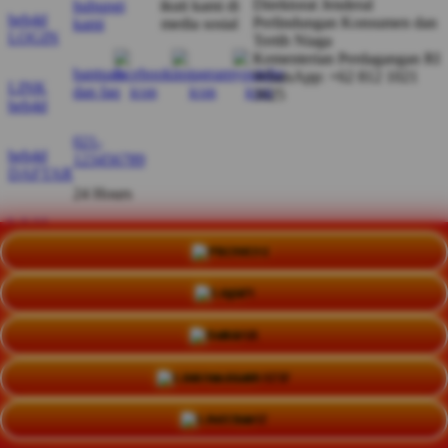
SLOT
Direktorat Jenderal
hubungi
ikuti kami di
beb4d
Perlindungan Konsumen dan
kami
media sosial
LOGIN
Tertib Niaga
Kementerian Perdagangan RI
bantuan
WhatsApp: +62 812 1021
LINK
dan faq
3625
beb4d
021-
beb4d
123456789
DAFTAR
24 Hours
PROMO
beb4d
LINK
LOGIN
DAFTAR
DAFTAR
beb4d
LINK ALTERNATIF
beb4d
LIVE CHAT
TOGEL