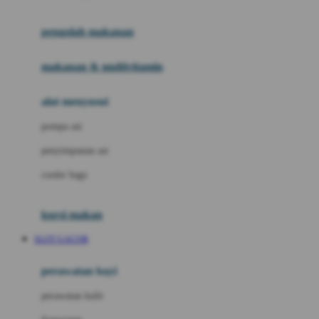
Joie
pengolah makanan
Joolz
Jujube
makanan & multivitamin
K
alat menyusui
Kiddycuts
pompa asi
Kumon
penyimpanan asi
L
cooler bags
Leapfrog
kursi makan
Leclerc
SLOT GACOR
Lee Vierra
Lillebaby
perawatan bayi
Little Bird Told Me
perawatan kulit
Little Miss Janis