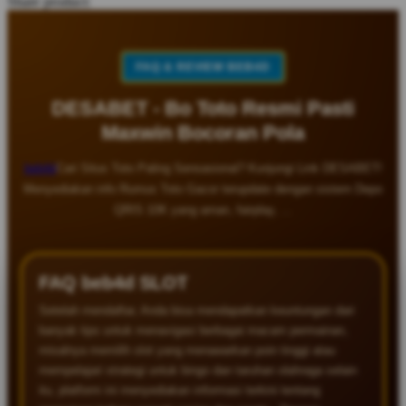
Share product:
FAQ & REVIEW BEB4D
DESABET - Bo Toto Resmi Pasti
Maxwin Bocoran Pola
beb4d
Cari Situs Toto Paling Sensasional? Kunjungi Link DESABET!
Menyediakan info Rumus Toto Gacor terupdate dengan sistem Depo
QRIS 10K yang aman, fairplay, ...
FAQ beb4d SLOT
Setelah mendaftar, Anda bisa mendapatkan keuntungan dari
banyak tips untuk menavigasi berbagai macam permainan,
misalnya memilih slot yang menawarkan poin tinggi atau
mempelajari strategi untuk bingo dan taruhan olahraga selain
itu, platform ini menyediakan informasi terkini tentang