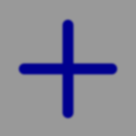
X
Xootz
Y
Yamatoya
Z
Zaxy
Zoggs
0-9
4Moms
59S