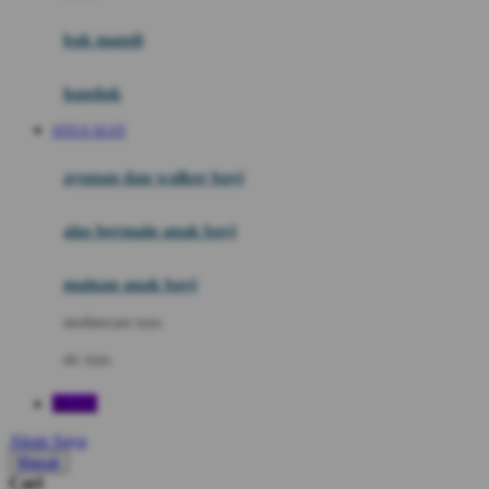
Mini Monkey
Moby
bak mandi
Momami
handuk
Mothercare
SITUS SLOT
Mustela
ayunan dan walker bayi
My Buddy Tag
My K
alas bermain anak bayi
N
mainan anak bayi
Naif
mothercare toys
Nike
elc toys
Nordic Natural
SLOT
Nuby
Akun Saya
Nuna
Masuk
Cari