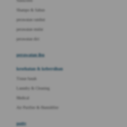
Sunscreen
London Taxi
Shampo & Sabun
Love To Dream
perawatan rambut
perawatan mulut
M
perawatan diri
Magformers
Mama's Choice
perawatan ibu
Mamas&Papas
kesehatan & kebersihan
Mamaway
Tissue basah
Maxi Cosi
Laundry & Cleaning
Megabloks
Medical
Micro
Air Purifier & Humidifier
MiDeer
Mimi & Lula
potty