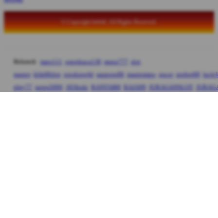
SITUS
beb4d
© Copyright beb4d. All Rights Reserved.
Related:
mpo111
gatotkaca138
mutu777
slot
master
klik88slot
totoking4d
sapporo88
mastermpo
gacor
probet88
luck
play77
surga5000
303hoki
RANTAI88
RAJA99
JURAGANSLOT
JURAG