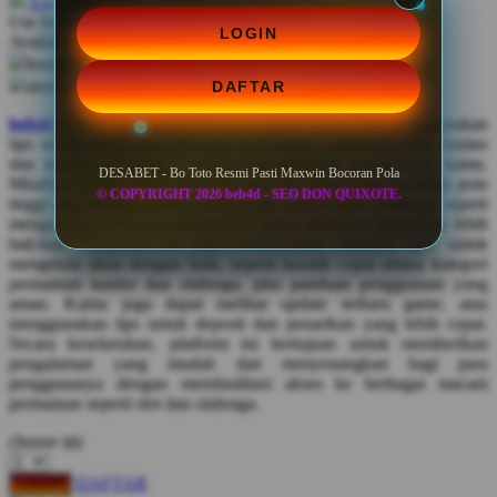
Earn
1.000.000
-
100.000.000
Bonus
Use Installment Options from
.
Laarn more
LOGIN
Q
Available for :
home delivery
QV Baby
store pickup
DAFTAR
beb4d
Setelah mendaftar sebagai anggota, kamu bisa menggunakan
R
tips untuk menavigasi beragam permainan – misalnya slot, kasino
dan taruhan olahraga – untuk meningkatkan pengalaman kamu.
Real Shades
DESABET - Bo Toto Resmi Pasti Maxwin Bocoran Pola
Misalnya, kamu dapat mencoba memilih game yang memiliki poin
© COPYRIGHT 2026 beb4d - SEO DON QUIXOTE.
tinggi atau strategi khusus untuk bingo dan taruhan olahraga, seperti
Red Castle
menganalisis peringkat permainan untuk membuat keputusan lebih
hati-hati. Platform ini juga memberikan sepuluh tips untuk
Ribbon Madness
mengelola akun dengan baik, seperti beralih cepat antara kategori
permainan kasino dan olahraga, plus panduan penggunaan yang
S
aman. Kamu juga dapat melihat update terbaru game, atau
menggunakan tips untuk deposit dan penarikan yang lebih cepat.
Sebamed
Secara keseluruhan, platform ini bertujuan untuk memberikan
pengalaman yang mudah dan menyenangkan bagi para
Silver Cross
penggunanya dengan memfasilitasi akses ke berbagai macam
permainan seperti slot dan olahraga.
Simply Idea
choose qty
Skip Hop
DAFTAR
LOGIN
Spectra