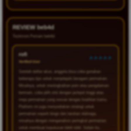
permainan meja demi meningkatkan pengalaman
Platform ini menyediakan beragam pilihan permainan,
keputusan yang lebih hati-hati. Untuk memaksimalkan
bermain Anda. Anda dapat memilih permainan dengan
baik kasino seperti slots dan bingo, atau permainan
pengalaman bermain, pengguna dapat mengakses
poin tinggi atau bahkan menerapkan strategi untuk
meja, bahkan sports-related gaming juga tersedia.
sepuluh tips untuk manajemen akun, seperti beralih
bingo dan taruhan olahraga seperti menganalisis
Misalnya, kamu dapat memilih untuk menavigasi
dengan cepat antara kategori kasino dan aktivitas
REVIEW beb4d
peringkatnya agar keputusan lebih tepat. Plattform ini
berbagai kategori permainan dengan mudah, atau
olahraga, disertai panduan penggunaan yang aman.
juga membekali pengguna dengan sepuluh tips untuk
Testimoni Pemain beb4d.
mencoba fitur terbaru di sekian banyak pilihan slot yang
Selain itu, platform menawarkan tips aplikasi dan
mengelola akun mereka, contohnya dengan beralih
tersedia secara gratis. Sebagai anggota baru, kamu
strategi khusus untuk akses baik mobile maupun
cepat antara kategori permainan kasino dan aktivitas
bisa mempelajari strategi dasar untuk mengelola
desktop. Sebagai contoh, pengguna dapat
dina
sports, serta panduan penggunaan yang aman. Anda
akunmu dengan efektif, seperti tips deposit dan
memanfaatkan alat akun untuk melacak permainan dan
★★★★★
bisa mengikuti tips untuk melakukan deposit dan
Verified User
penarikan yang cepat selain itu, kamu juga dapat
poin.
penarikan yang lebih cepat,atau memeriksa pembaruan
memperoleh poin sebagai hadiah atas aktivitas kamu
Setelah daftr, pengguna bisa memanfaatkan tips untuk
permainan terbaru. Secara keseluruhan, platform ini
dan bahkan merangking akunmu dengan berhasil
menjelajahi berbagai macam permainan seperti digital
bertujuan untuk memfasilitasi pengalaman bermain
memainkan berbagai jenis permainan. Platform ini juga
slots, bingo, atau table games. Misalnya, coba cari
yang mudah dan menyenangkan melalui berbagai tips.
memberikan panduan penggunaan yang aman dan
permainan yang menawarkan poin tinggi agar
mudah dipahami agar kamu dapat memaksimalkan
pengalaman lebih optimal. Platform ini juga
pengalaman bermain di seluruh kategori yang
menyediakan strategi untuk bermain taruhan olahraga
ditawarkan.
efektif, misalnya dengan menganalisis peringkat
permainan untuk membuat keputusan lebih bijaksana.
Pengguna dapat dengan mudah mengelola akun