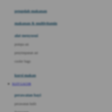
Joie
pengolah makanan
Joolz
Jujube
makanan & multivitamin
K
alat menyusui
Kiddycuts
pompa asi
Kumon
penyimpanan asi
L
cooler bags
Leapfrog
kursi makan
Leclerc
SLOT GACOR
Lee Vierra
Lillebaby
perawatan bayi
Little Bird Told Me
perawatan kulit
Little Miss Janis