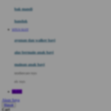
Mini Monkey
Moby
bak mandi
Momami
handuk
Mothercare
SITUS SLOT
Mustela
ayunan dan walker bayi
My Buddy Tag
My K
alas bermain anak bayi
N
mainan anak bayi
Naif
mothercare toys
Nike
elc toys
Nordic Natural
SLOT
Nuby
Akun Saya
Nuna
Masuk
Cari