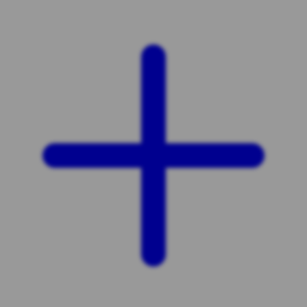
X
Xootz
Y
Yamatoya
Z
Zaxy
Zoggs
0-9
4Moms
59S