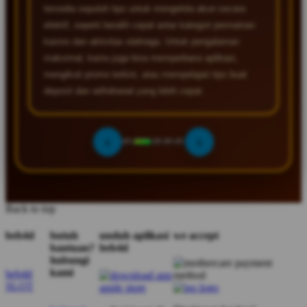
mereka, seperti beralih antara permainan kasino dan
aktivitas terkait olahraga, dengan panduan penggunaan
yang aman. Tips lain termasuk memeriksa pembaruan
permainan atau memanfaatkan tips untuk memastikan
proses deposit dan penarikan semakin cepat. Dengan
beragam tips ini, pengguna bisa maksimalkan
pengalaman mereka dan dapatkan keseruan bermain
online games di platform ini.
‹
›
Back to top
beb4d
butuh
unduh aplikasi
we accept
bantuan?
beb4d
hubungi
kami
beb4d