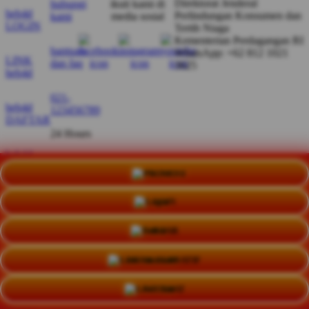
SLOT
Direktorat Jenderal
hubungi
ikuti kami di
beb4d
Perlindungan Konsumen dan
kami
media sosial
LOGIN
Tertib Niaga
Kementerian Perdagangan RI
bantuan
WhatsApp: +62 812 1021
LINK
dan faq
3625
beb4d
021-
beb4d
123456789
DAFTAR
24 Hours
PROMO
beb4d
LINK
LOGIN
DAFTAR
DAFTAR
beb4d
LINK ALTERNATIF
beb4d
LIVE CHAT
TOGEL