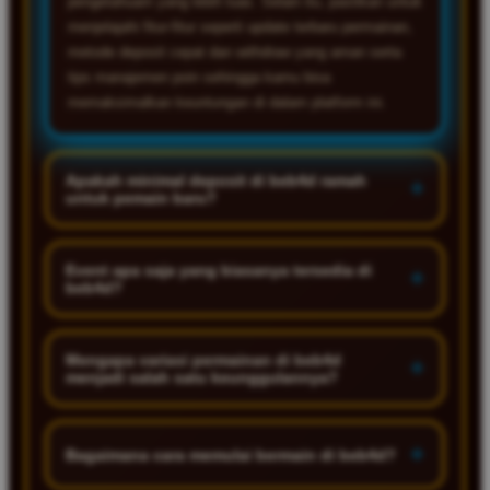
pengetahuam yang lebih luas. Selain itu, pastikan untuk
menjelajahi fitur-fitur seperti update terbaru permainan,
metode deposit cepat dan withdraw yang aman serta
tips manajemen poin sehingga kamu bisa
memaksimalkan keuntungan di dalam platform ini.
Apakah minimal deposit di beb4d ramah
+
untuk pemain baru?
Setelah register sebagai anggota, kamu bisa langsung
menjelajahi berbagai hiburan seru mulai dari slot, bingo,
Event apa saja yang biasanya tersedia di
+
beb4d?
roulette, taruhan olahraga, kasino live, hingga
permainan meja. Gunakan tips navigasi yang tersedia
Setelah registrasi selesai, anggota dapat
untuk beralih antar kategori dengan mudah sesuai
memanfaatkan tips untuk menjelajahi berbagai macam
Mengapa variasi permainan di beb4d
minatmu. Proses deposit dan penarikan cepat juga
+
menjadi salah satu keunggulannya?
permainan seperti slot dan permainan meja, misalnya,
didukung agar manajemen akun lebih praktis sepanjang
dengan memilih permainan yang menawarkan poin
hari. Jangan lupa cek pembaruan permainan terbaru
Setelah mendaftar dan menjadi anggota, bisa Anda
tinggi. Platform ini juga menyediakan strategi untuk
untuk meraih pengalaman optimal dan poin tinggi.
gunakan tips untuk menjelajahi berbagai jenis
+
penggunaan efektif bingo dan taruhan olahraga, seperti
Bagaimana cara memulai bermain di beb4d?
permainan, misalnya untuk menavigasi slot atau
menganalisis peringkat permainan untuk membuat