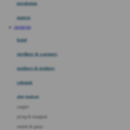
perabotan
Happy Tummy
Hauck
matras
Havaianas
SBOBET88
Hegen
botol
Hot Wheels
sterilizer & warmers
Hybrid
soothers & teethers
I
Inlacta DHA
celemek
Interlac
alat makan
Ivenet
cangkir
J
piring & mangkuk
Jack N Jill
sendok & garpu