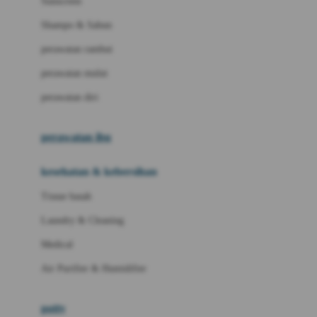
Sunscreen
London Taxi
Shampo & Sabun
Love To Dream
perawatan rambut
perawatan mulut
M
perawatan diri
Magformers
Mama's Choice
perawatan ibu
Mamas&Papas
kesehatan & kebersihan
Mamaway
Tissue basah
Maxi Cosi
Laundry & Cleaning
Megabloks
Medical
Micro
Air Purifier & Humidifier
MiDeer
Mimi & Lula
potty