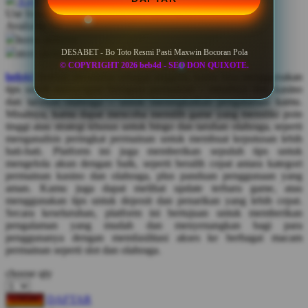
Earn
1.000.000
-
100.000.000
Bonus
Use Installment Options from
.
Laarn more
Q
Available for :
home delivery
QV Baby
DESABET - Bo Toto Resmi Pasti Maxwin Bocoran Pola
store pickup
© COPYRIGHT 2026 beb4d - SEO DON QUIXOTE.
beb4d
Setelah mendaftar sebagai anggota, kamu bisa menggunakan
R
tips untuk menavigasi beragam permainan – misalnya slot, kasino
dan taruhan olahraga – untuk meningkatkan pengalaman kamu.
Real Shades
Misalnya, kamu dapat mencoba memilih game yang memiliki poin
tinggi atau strategi khusus untuk bingo dan taruhan olahraga, seperti
Red Castle
menganalisis peringkat permainan untuk membuat keputusan lebih
hati-hati. Platform ini juga memberikan sepuluh tips untuk
Ribbon Madness
mengelola akun dengan baik, seperti beralih cepat antara kategori
permainan kasino dan olahraga, plus panduan penggunaan yang
S
aman. Kamu juga dapat melihat update terbaru game, atau
menggunakan tips untuk deposit dan penarikan yang lebih cepat.
Sebamed
Secara keseluruhan, platform ini bertujuan untuk memberikan
pengalaman yang mudah dan menyenangkan bagi para
Silver Cross
penggunanya dengan memfasilitasi akses ke berbagai macam
permainan seperti slot dan olahraga.
Simply Idea
choose qty
Skip Hop
DAFTAR
LOGIN
Spectra