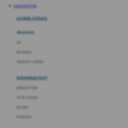
Awan
beb4d DAFTAR
Azetabio
produk terbaru
B
aksesoris
Baabaasheepz
tas
Babiators
kacamata
Baby Dove
aksesoris rambut
Baby Jogger
Baby Rovega
kebutuhan bayi
Babybee
pakaian tidur
Banana Boat
set & terusan
Banz
piyama
Barbie
bodysuits
Beaba