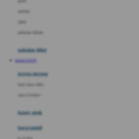
gaun
Dae Organics
setelan
Docare
jaket
Doona
pakaian dalam
Down To Earth
Drew
pakaian tidur
Dr. Brown's
beb4d LOGIN
E
kereta dorong
ELC
bayi baru lahir
Ergobaby
usia 6 bulan+
Expert Care
koper anak
Ezyroller
kursi mobil
F
0-13 Kg