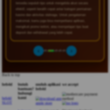
mereka, seperti beralih antara permainan kasino dan
aktivitas terkait olahraga, dengan panduan penggunaan
yang aman. Tips lain termasuk memeriksa pembaruan
permainan atau memanfaatkan tips untuk memastikan
proses deposit dan penarikan semakin cepat. Dengan
beragam tips ini, pengguna bisa maksimalkan
pengalaman mereka dan dapatkan keseruan bermain
online games di platform ini.
‹
›
Back to top
beb4d
butuh
unduh aplikasi
we accept
bantuan?
beb4d
hubungi
kami
beb4d