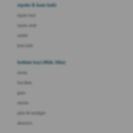
Beauty Barn
sepatu & kaus kaki
Bio Oil
sepatu bayi
Biolane
sepatu anak
Bite Fighters
sandal
Bizzi Growin
kaus kaki
Blackmores
fashion bayi (0bln-3thn)
Blooming Marvellous
atasan
Bonnels
bawahan
Bravado
gaun
Bruder
setelan
Brush Baby
jaket & kardigan
Buds Organics
aksesoris
Bugaboo