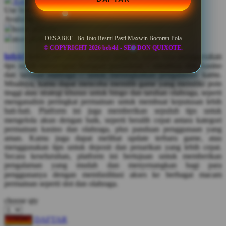
Earn
1.000.000
-
100.000.000
Bonus
Use Installment Options from
.
Laarn more
Q
Available for :
home delivery
QV Baby
DESABET - Bo Toto Resmi Pasti Maxwin Bocoran Pola
store pickup
© COPYRIGHT 2026 beb4d - SEO DON QUIXOTE.
beb4d
Setelah mendaftar sebagai anggota, kamu bisa menggunakan
R
tips untuk menavigasi beragam permainan – misalnya slot, kasino
dan taruhan olahraga – untuk meningkatkan pengalaman kamu.
Real Shades
Misalnya, kamu dapat mencoba memilih game yang memiliki poin
tinggi atau strategi khusus untuk bingo dan taruhan olahraga, seperti
Red Castle
menganalisis peringkat permainan untuk membuat keputusan lebih
hati-hati. Platform ini juga memberikan sepuluh tips untuk
Ribbon Madness
mengelola akun dengan baik, seperti beralih cepat antara kategori
permainan kasino dan olahraga, plus panduan penggunaan yang
S
aman. Kamu juga dapat melihat update terbaru game, atau
menggunakan tips untuk deposit dan penarikan yang lebih cepat.
Sebamed
Secara keseluruhan, platform ini bertujuan untuk memberikan
pengalaman yang mudah dan menyenangkan bagi para
Silver Cross
penggunanya dengan memfasilitasi akses ke berbagai macam
permainan seperti slot dan olahraga.
Simply Idea
choose qty
Skip Hop
DAFTAR
LOGIN
Spectra