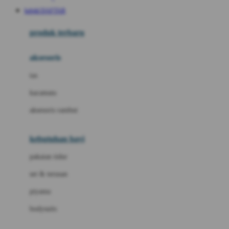
Awan
beb4d DAFTAR
Azetabio
produk terbaru
B
aksesoris
Baabaasheepz
tas
Babiators
kacamata
Baby Dove
aksesoris rambut
Baby Jogger
Baby Rovega
kebutuhan bayi
Babybee
pakaian tidur
Banana Boat
set & terusan
Banz
piyama
Barbie
bodysuits
Beaba