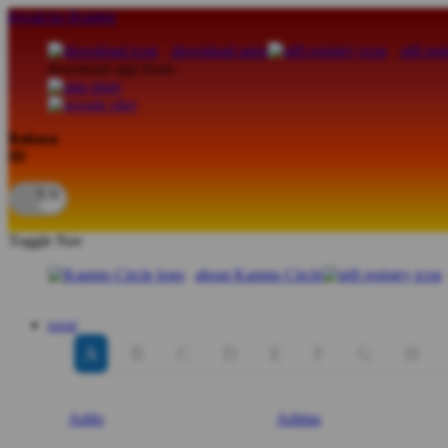
lewati ke Konten
download apps
gift reg
download app from:
Bahasa
ID
Toggle Nav
about Kanmo Circle
beb4d
A
B
C
D
E
F
G
H
Addo
Adidas