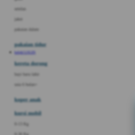
setelan
jaket
pakaian dalam
pakaian tidur
beb4d LOGIN
kereta dorong
bayi baru lahir
usia 6 bulan+
koper anak
kursi mobil
0-13 Kg
0-36 Kg