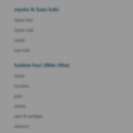
sepatu & kaus kaki
sepatu bayi
sepatu anak
sandal
kaus kaki
fashion bayi (0bln-3thn)
atasan
bawahan
gaun
setelan
jaket & kardigan
aksesoris