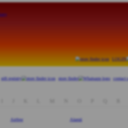
istry
LOGIN
gift registry
store finder
contact 
I
J
K
L
M
N
O
P
Q
R
Airfree
Alamii