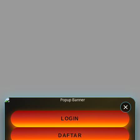
LOGIN
DAFTAR