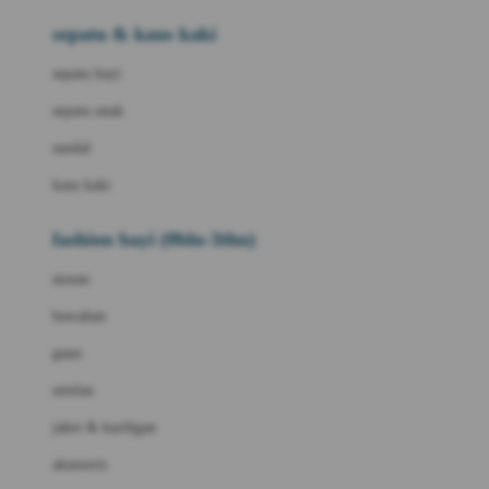
sepatu & kaus kaki
sepatu bayi
sepatu anak
sandal
kaus kaki
fashion bayi (0bln-3thn)
atasan
bawahan
gaun
setelan
jaket & kardigan
aksesoris