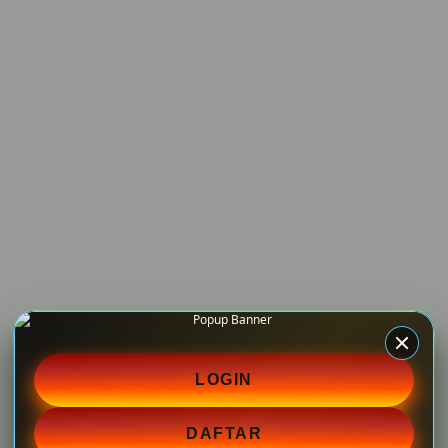
LOGIN
DAFTAR