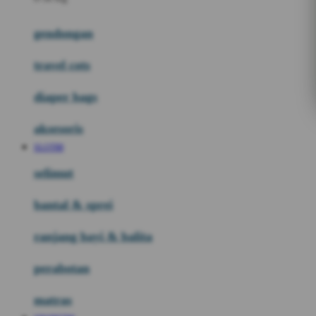
gendongan
travel cots
diaper bags
aksesoris
SLOT88
selimut
bantal & sprei
ranjang bayi & balita
perabotan
matras