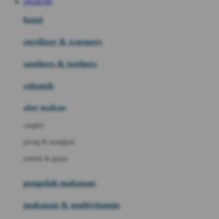
SBOBET88
botol
sterilizer & warmers
soothers & teethers
celemek
alat makan
cangkir
piring & mangkuk
sendok & garpu
pengolah makanan
makanan & multivitamin