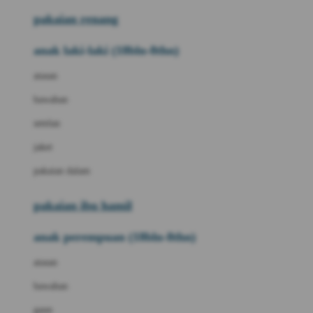
pakaian renang
anak laki-laki (18bln-8thn)
atasan
bawahan
setelan
jaket
pakaian dalam
pakaian ibu hamil
anak perempuan (18bln-8thn)
atasan
bawahan
gaun