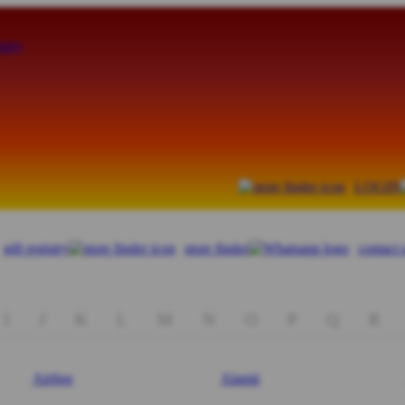
istry
LOGIN
gift registry
store finder
contact 
I
J
K
L
M
N
O
P
Q
R
Airfree
Alamii