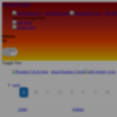
lewati ke Konten
download apps
gift reg
download app from:
Bahasa
ID
Toggle Nav
about Kanmo Circle
beb4d
A
B
C
D
E
F
G
H
Addo
Adidas