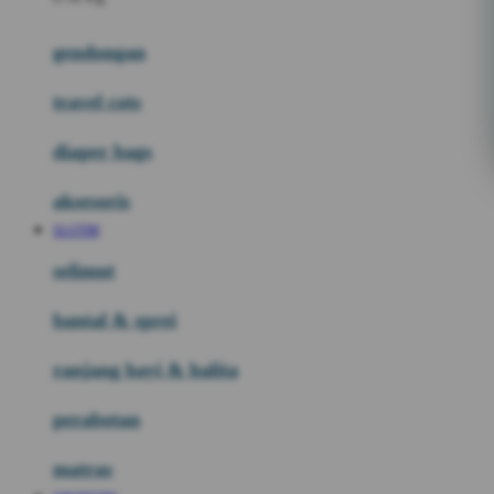
gendongan
travel cots
diaper bags
aksesoris
SLOT88
selimut
bantal & sprei
ranjang bayi & balita
perabotan
matras