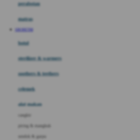
perabotan
Happy Tummy
Hauck
matras
Havaianas
SBOBET88
Hegen
botol
Hot Wheels
sterilizer & warmers
Hybrid
soothers & teethers
I
Inlacta DHA
celemek
Interlac
alat makan
Ivenet
cangkir
J
piring & mangkuk
Jack N Jill
sendok & garpu