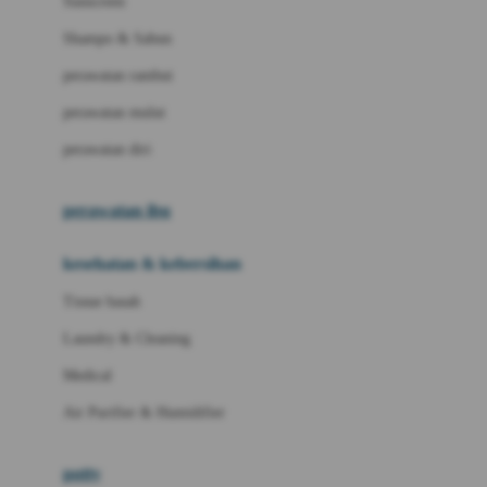
Sunscreen
London Taxi
Shampo & Sabun
Love To Dream
perawatan rambut
perawatan mulut
M
perawatan diri
Magformers
Mama's Choice
perawatan ibu
Mamas&Papas
kesehatan & kebersihan
Mamaway
Tissue basah
Maxi Cosi
Laundry & Cleaning
Megabloks
Medical
Micro
Air Purifier & Humidifier
MiDeer
Mimi & Lula
potty