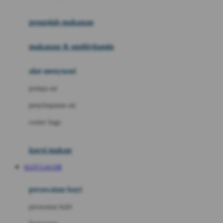
Joie
pengolah makanan
Joolz
Jujube
makanan & multivitamin
K
alat menyusui
Kiddycuts
pompa asi
Kumon
penyimpanan asi
L
cooler bags
Leapfrog
kursi makan
Leclerc
SLOT GACOR
Lee Vierra
Lillebaby
perawatan bayi
Little Bird Told Me
perawatan kulit
Little Miss Janis