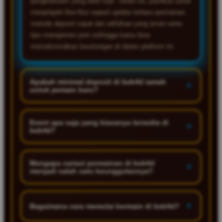
pengetahuam yang lebih luas. Selain itu, pastikan untuk
menjelajahi fitur-fitur seperti update terbaru permainan,
metode deposit cepat dan withdraw yang aman serta
tips manajemen poin sehingga kamu bisa
memaksimalkan keuntungan di dalam platform ini.
Apakah minimal deposit di beb4d ramah
+
untuk pemain baru?
Setelah register sebagai anggota, kamu bisa langsung
menjelajahi berbagai hiburan seru mulai dari slot, bingo,
Event apa saja yang biasanya tersedia di
+
beb4d?
roulette, taruhan olahraga, kasino live, hingga
permainan meja. Gunakan tips navigasi yang tersedia
Setelah registrasi selesai, anggota dapat
untuk beralih antar kategori dengan mudah sesuai
memanfaatkan tips untuk menjelajahi berbagai macam
Mengapa variasi permainan di beb4d
minatmu. Proses deposit dan penarikan cepat juga
+
menjadi salah satu keunggulannya?
permainan seperti slot dan permainan meja, misalnya,
didukung agar manajemen akun lebih praktis sepanjang
dengan memilih permainan yang menawarkan poin
hari. Jangan lupa cek pembaruan permainan terbaru
Setelah mendaftar dan menjadi anggota, bisa Anda
tinggi. Platform ini juga menyediakan strategi untuk
untuk meraih pengalaman optimal dan poin tinggi.
gunakan tips untuk menjelajahi berbagai jenis
+
penggunaan efektif bingo dan taruhan olahraga, seperti
Bagaimana cara memulai bermain di beb4d?
permainan, misalnya untuk menavigasi slot atau
menganalisis peringkat permainan untuk membuat