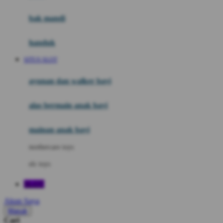
Mini Monkey
Moby
bak mandi
Momami
handuk
Mothercare
SITUS SLOT
Mustela
ayunan dan walker bayi
My Buddy Tag
My K
alas bermain anak bayi
N
mainan anak bayi
Naif
mothercare toys
Nike
elc toys
Nordic Natural
SLOT
Nuby
Akun Saya
Nuna
Masuk
Cari