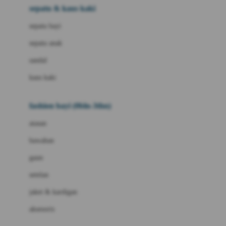
Beauty Barn
sepatu & kaus kaki
Bio Oil
sepatu bayi
Biolane
sepatu anak
Bite Fighters
sandal
Bizzi Growin
kaus kaki
Blackmores
fashion bayi (0bln-3thn)
Blooming Marvellous
atasan
Bonnels
bawahan
Bravado
gaun
Bruder
setelan
Brush Baby
jaket & kardigan
Buds Organics
aksesoris
Bugaboo