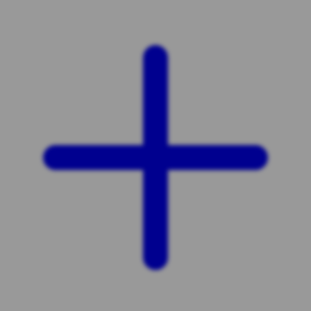
X
Xootz
Y
Yamatoya
Z
Zaxy
Zoggs
0-9
4Moms
59S