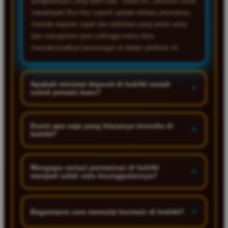
pengetahuam yang lebih luas. Selain itu, pastikan untuk
menjelajahi fitur-fitur seperti update terbaru permainan,
metode deposit cepat dan withdraw yang aman serta
tips manajemen poin sehingga kamu bisa
memaksimalkan keuntungan di dalam platform ini.
Apakah minimal deposit di beb4d ramah
+
untuk pemain baru?
Setelah register sebagai anggota, kamu bisa langsung
menjelajahi berbagai hiburan seru mulai dari slot, bingo,
Event apa saja yang biasanya tersedia di
+
beb4d?
roulette, taruhan olahraga, kasino live, hingga
permainan meja. Gunakan tips navigasi yang tersedia
Setelah registrasi selesai, anggota dapat
untuk beralih antar kategori dengan mudah sesuai
memanfaatkan tips untuk menjelajahi berbagai macam
Mengapa variasi permainan di beb4d
minatmu. Proses deposit dan penarikan cepat juga
+
menjadi salah satu keunggulannya?
permainan seperti slot dan permainan meja, misalnya,
didukung agar manajemen akun lebih praktis sepanjang
dengan memilih permainan yang menawarkan poin
hari. Jangan lupa cek pembaruan permainan terbaru
Setelah mendaftar dan menjadi anggota, bisa Anda
tinggi. Platform ini juga menyediakan strategi untuk
untuk meraih pengalaman optimal dan poin tinggi.
gunakan tips untuk menjelajahi berbagai jenis
+
penggunaan efektif bingo dan taruhan olahraga, seperti
Bagaimana cara memulai bermain di beb4d?
permainan, misalnya untuk menavigasi slot atau
menganalisis peringkat permainan untuk membuat