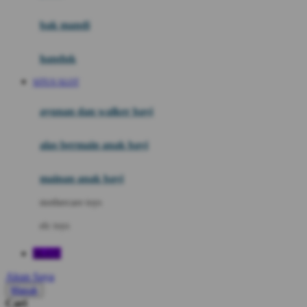
Mini Monkey
Moby
bak mandi
Momami
handuk
Mothercare
SITUS SLOT
Mustela
ayunan dan walker bayi
My Buddy Tag
My K
alas bermain anak bayi
N
mainan anak bayi
Naif
mothercare toys
Nike
elc toys
Nordic Natural
SLOT
Nuby
Akun Saya
Nuna
Masuk
Cari