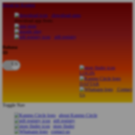
lewati ke Konten
download apps
download app from:
gift registry
Bahasa
ID
LOGIN
DAFTAR
Contact
Us
Toggle Nav
about Kanmo Circle
gift registry
store finder
contact us