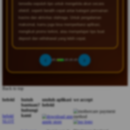
mereka, seperti beralih antara permainan kasino dan
aktivitas terkait olahraga, dengan panduan penggunaan
yang aman. Tips lain termasuk memeriksa pembaruan
permainan atau memanfaatkan tips untuk memastikan
proses deposit dan penarikan semakin cepat. Dengan
beragam tips ini, pengguna bisa maksimalkan
pengalaman mereka dan dapatkan keseruan bermain
online games di platform ini.
‹
›
Back to top
beb4d
butuh
unduh aplikasi
we accept
bantuan?
beb4d
hubungi
kami
beb4d