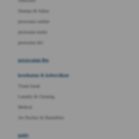
Sunscreen
London Taxi
Shampo & Sabun
Love To Dream
perawatan rambut
perawatan mulut
M
perawatan diri
Magformers
Mama's Choice
perawatan ibu
Mamas&Papas
kesehatan & kebersihan
Mamaway
Tissue basah
Maxi Cosi
Laundry & Cleaning
Megabloks
Medical
Micro
Air Purifier & Humidifier
MiDeer
Mimi & Lula
potty