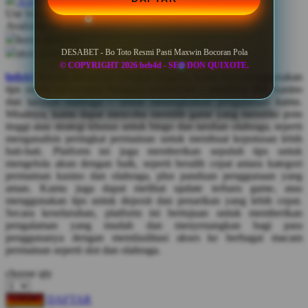
Earn
1.000.000
-
100.000.000
Bonus
Use Installment Options from
.
Laarn more
Q
Available for :
home delivery
QV Baby
DESABET - Bo Toto Resmi Pasti Maxwin Bocoran Pola
store pickup
© COPYRIGHT 2026 beb4d - SEO DON QUIXOTE.
beb4d
Setelah mendaftar sebagai anggota, kamu bisa menggunakan
R
tips untuk menavigasi beragam permainan – misalnya slot, kasino
dan taruhan olahraga – untuk meningkatkan pengalaman kamu.
Real Shades
Misalnya, kamu dapat mencoba memilih game yang memiliki poin
tinggi atau strategi khusus untuk bingo dan taruhan olahraga, seperti
Red Castle
menganalisis peringkat permainan untuk membuat keputusan lebih
hati-hati. Platform ini juga memberikan sepuluh tips untuk
Ribbon Madness
mengelola akun dengan baik, seperti beralih cepat antara kategori
permainan kasino dan olahraga, plus panduan penggunaan yang
S
aman. Kamu juga dapat melihat update terbaru game, atau
menggunakan tips untuk deposit dan penarikan yang lebih cepat.
Sebamed
Secara keseluruhan, platform ini bertujuan untuk memberikan
pengalaman yang mudah dan menyenangkan bagi para
Silver Cross
penggunanya dengan memfasilitasi akses ke berbagai macam
permainan seperti slot dan olahraga.
Simply Idea
choose qty
Skip Hop
DAFTAR
LOGIN
Spectra