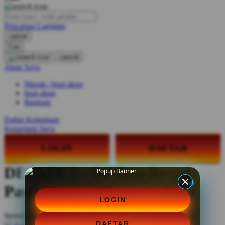
O
Pencarian Lanjutan
Oh Ma Grain
cancel
Okiedog
Cari
cancel
P
Akun Saya
Masuk / buat akun
Peachy
buat akun
Phil & Ted's
Bantuan
Philips Avent
Daftar Keinginan
Keranjang Saya
Pigeon
LOGIN
DAFTAR
Playgro
DESABET - Bo Toto Resmi
Poled Global
Pasti Maxwin Bocoran Pola
Ponycycle
LOGIN
Puma
Serendah
Rp 10.000
Pureats
DAFTAR