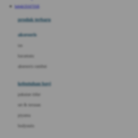
Awan
beb4d DAFTAR
Azetabio
produk terbaru
B
aksesoris
Baabaasheepz
tas
Babiators
kacamata
Baby Dove
aksesoris rambut
Baby Jogger
Baby Rovega
kebutuhan bayi
Babybee
pakaian tidur
Banana Boat
set & terusan
Banz
piyama
Barbie
bodysuits
Beaba