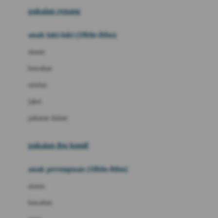
Buggygear
pakaian renang
Bumkins
anak laki-laki (18bln-8thn)
C
atasan
Cetaphil
bawahan
Chicco
setelan
Childlife
jaket
Clevamama
pakaian dalam
Cocolatte
Cottonseeds
pakaian ibu hamil
Cozy N Safe
anak perempuan (18bln-8thn)
Crane
atasan
Cybex
bawahan
D