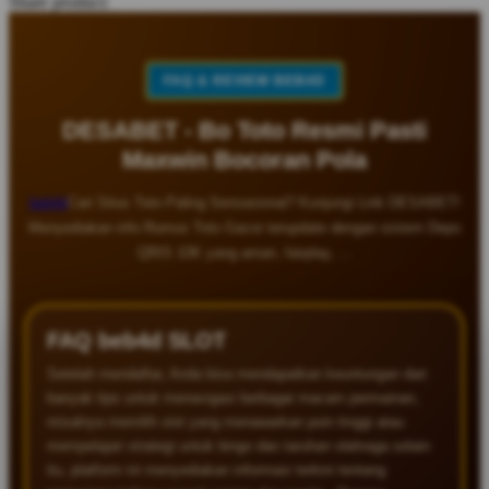
Share product:
FAQ & REVIEW BEB4D
DESABET - Bo Toto Resmi Pasti
Maxwin Bocoran Pola
beb4d
Cari Situs Toto Paling Sensasional? Kunjungi Link DESABET!
Menyediakan info Rumus Toto Gacor terupdate dengan sistem Depo
QRIS 10K yang aman, fairplay, ...
FAQ beb4d SLOT
Setelah mendaftar, Anda bisa mendapatkan keuntungan dari
banyak tips untuk menavigasi berbagai macam permainan,
misalnya memilih slot yang menawarkan poin tinggi atau
mempelajari strategi untuk bingo dan taruhan olahraga selain
itu, platform ini menyediakan informasi terkini tentang