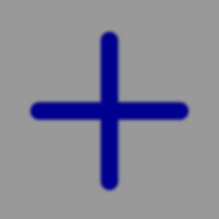
X
Xootz
Y
Yamatoya
Z
Zaxy
Zoggs
0-9
4Moms
59S