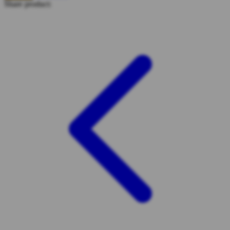
Share product:
Squishmallows
Starbooks
Stick-O
Stokke
Sudocrem
Sumimo
Sunnylife
Sun-Staches
Swimava
T
Tommee Tippee
Trunki
Tutti Bambini