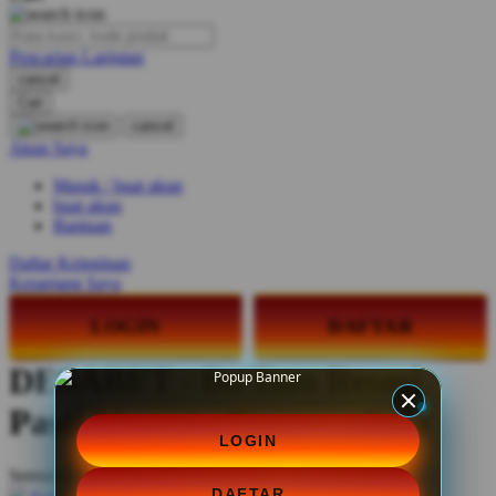
O
Pencarian Lanjutan
Oh Ma Grain
cancel
Okiedog
Cari
cancel
P
Akun Saya
Masuk / buat akun
Peachy
buat akun
Phil & Ted's
Bantuan
Philips Avent
Daftar Keinginan
Keranjang Saya
Pigeon
LOGIN
DAFTAR
Playgro
DESABET - Bo Toto Resmi
Poled Global
Pasti Maxwin Bocoran Pola
Ponycycle
LOGIN
Puma
Serendah
Rp 10.000
Pureats
DAFTAR