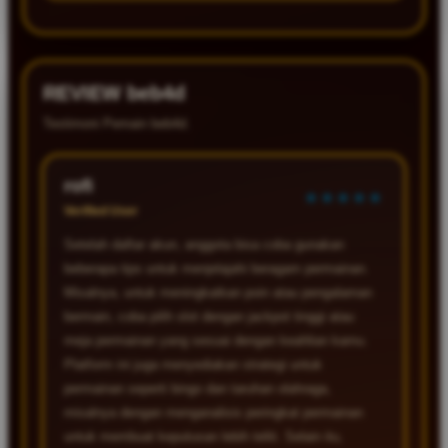
permainan meja demi meningkatkan pengalaman
Platform ini menyediakan beragam pilihan permainan,
keputusan yang lebih hati-hati. Untuk memaksimalkan
bermain Anda. Anda dapat memilih permainan dengan
baik kasino seperti slots dan bingo, atau permainan
pengalaman bermain, pengguna dapat mengakses
poin tinggi atau bahkan menerapkan strategi untuk
meja, bahkan sports-related gaming juga tersedia.
sepuluh tips untuk manajemen akun, seperti beralih
bingo dan taruhan olahraga seperti menganalisis
Misalnya, kamu dapat memilih untuk menavigasi
dengan cepat antara kategori kasino dan aktivitas
REVIEW beb4d
peringkatnya agar keputusan lebih tepat. Plattform ini
berbagai kategori permainan dengan mudah, atau
olahraga, disertai panduan penggunaan yang aman.
juga membekali pengguna dengan sepuluh tips untuk
Testimoni Pemain beb4d.
mencoba fitur terbaru di sekian banyak pilihan slot yang
Selain itu, platform menawarkan tips aplikasi dan
mengelola akun mereka, contohnya dengan beralih
tersedia secara gratis. Sebagai anggota baru, kamu
strategi khusus untuk akses baik mobile maupun
cepat antara kategori permainan kasino dan aktivitas
bisa mempelajari strategi dasar untuk mengelola
desktop. Sebagai contoh, pengguna dapat
sports, serta panduan penggunaan yang aman. Anda
dina
akunmu dengan efektif, seperti tips deposit dan
memanfaatkan alat akun untuk melacak permainan dan
★★★★★
bisa mengikuti tips untuk melakukan deposit dan
penarikan yang cepat selain itu, kamu juga dapat
poin.
Verified User
penarikan yang lebih cepat,atau memeriksa pembaruan
memperoleh poin sebagai hadiah atas aktivitas kamu
Setelah daftr, pengguna bisa memanfaatkan tips untuk
permainan terbaru. Secara keseluruhan, platform ini
dan bahkan merangking akunmu dengan berhasil
menjelajahi berbagai macam permainan seperti digital
bertujuan untuk memfasilitasi pengalaman bermain
memainkan berbagai jenis permainan. Platform ini juga
yang mudah dan menyenangkan melalui berbagai tips.
slots, bingo, atau table games. Misalnya, coba cari
memberikan panduan penggunaan yang aman dan
permainan yang menawarkan poin tinggi agar
mudah dipahami agar kamu dapat memaksimalkan
pengalaman lebih optimal. Platform ini juga
pengalaman bermain di seluruh kategori yang
menyediakan strategi untuk bermain taruhan olahraga
ditawarkan.
efektif, misalnya dengan menganalisis peringkat
permainan untuk membuat keputusan lebih bijaksana.
Pengguna dapat dengan mudah mengelola akun