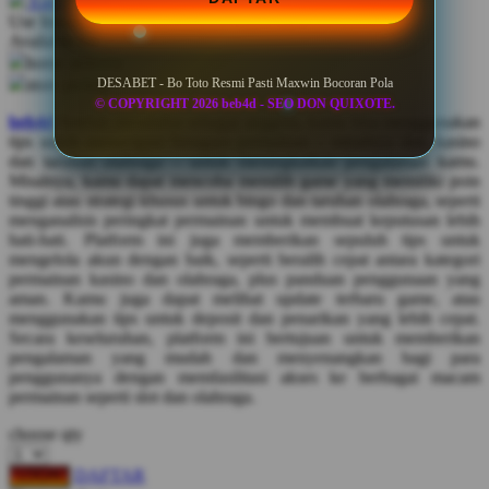
Earn
1.000.000
-
100.000.000
Bonus
Use Installment Options from
.
Laarn more
Q
Available for :
home delivery
QV Baby
DESABET - Bo Toto Resmi Pasti Maxwin Bocoran Pola
store pickup
© COPYRIGHT 2026 beb4d - SEO DON QUIXOTE.
beb4d
Setelah mendaftar sebagai anggota, kamu bisa menggunakan
R
tips untuk menavigasi beragam permainan – misalnya slot, kasino
dan taruhan olahraga – untuk meningkatkan pengalaman kamu.
Real Shades
Misalnya, kamu dapat mencoba memilih game yang memiliki poin
tinggi atau strategi khusus untuk bingo dan taruhan olahraga, seperti
Red Castle
menganalisis peringkat permainan untuk membuat keputusan lebih
hati-hati. Platform ini juga memberikan sepuluh tips untuk
Ribbon Madness
mengelola akun dengan baik, seperti beralih cepat antara kategori
permainan kasino dan olahraga, plus panduan penggunaan yang
S
aman. Kamu juga dapat melihat update terbaru game, atau
menggunakan tips untuk deposit dan penarikan yang lebih cepat.
Sebamed
Secara keseluruhan, platform ini bertujuan untuk memberikan
pengalaman yang mudah dan menyenangkan bagi para
Silver Cross
penggunanya dengan memfasilitasi akses ke berbagai macam
permainan seperti slot dan olahraga.
Simply Idea
choose qty
Skip Hop
DAFTAR
LOGIN
Spectra