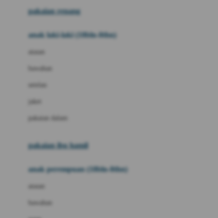
Buggygear
pakaian renang
Bumkins
anak laki-laki (18bln-8thn)
C
atasan
Cetaphil
bawahan
Chicco
setelan
Childlife
jaket
Clevamama
pakaian dalam
Cocolatte
Cottonseeds
pakaian ibu hamil
Cozy N Safe
anak perempuan (18bln-8thn)
Crane
atasan
Cybex
bawahan
D