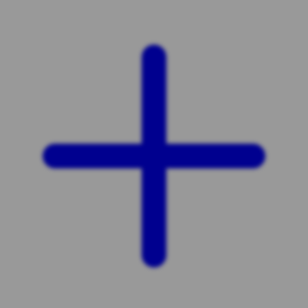
X
Xootz
Y
Yamatoya
Z
Zaxy
Zoggs
0-9
4Moms
59S