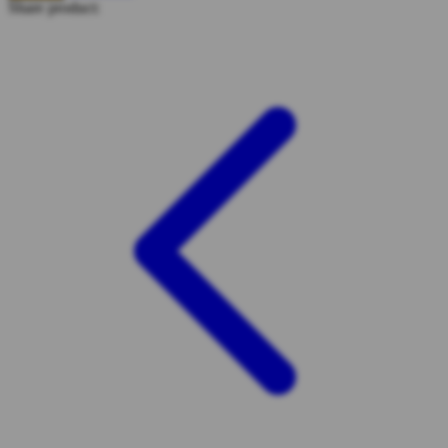
Share product:
Squishmallows
Starbooks
Stick-O
Stokke
Sudocrem
Sumimo
Sunnylife
Sun-Staches
Swimava
T
Tommee Tippee
Trunki
Tutti Bambini