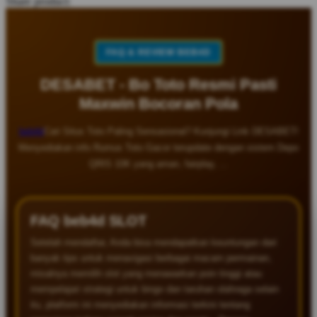
Share product:
FAQ & REVIEW BEB4D
DESABET - Bo Toto Resmi Pasti
Maxwin Bocoran Pola
beb4d
Cari Situs Toto Paling Sensasional? Kunjungi Link DESABET!
Menyediakan info Rumus Toto Gacor terupdate dengan sistem Depo
QRIS 10K yang aman, fairplay, ...
FAQ beb4d SLOT
Setelah mendaftar, Anda bisa mendapatkan keuntungan dari
banyak tips untuk menavigasi berbagai macam permainan,
misalnya memilih slot yang menawarkan poin tinggi atau
mempelajari strategi untuk bingo dan taruhan olahraga selain
itu, platform ini menyediakan informasi terkini tentang