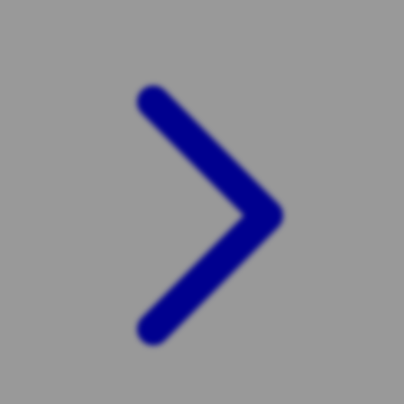
Twistshake
TY Toys
U
V
Veja
Vitaflow
Vtech
W
Waterland
Wellness