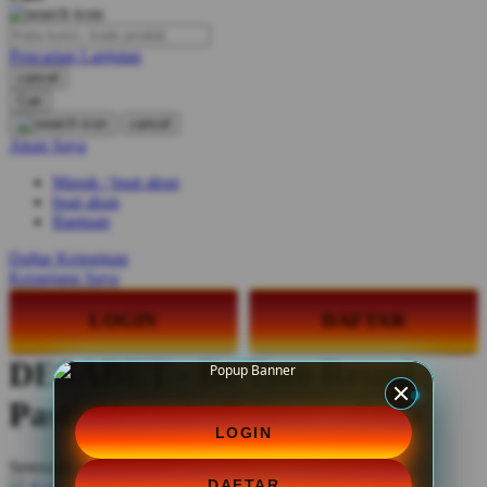
O
Pencarian Lanjutan
Oh Ma Grain
cancel
Okiedog
Cari
cancel
P
Akun Saya
Masuk / buat akun
Peachy
buat akun
Phil & Ted's
Bantuan
Philips Avent
Daftar Keinginan
Keranjang Saya
Pigeon
LOGIN
DAFTAR
Playgro
DESABET - Bo Toto Resmi
Poled Global
Pasti Maxwin Bocoran Pola
Ponycycle
LOGIN
Puma
Serendah
Rp 10.000
Pureats
DAFTAR