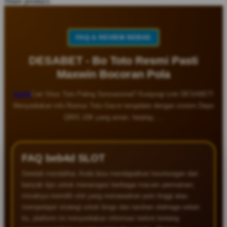
Share product:
FAQ & REVIEW BEB4D
DESABET - Bo Toto Resmi Pasti
Maxwin Bocoran Pola
beb4d
Cari Situs Toto Paling Sensasional? Kunjungi Link DESABET!
Menyediakan info Rumus Toto Gacor terupdate dengan sistem Depo
QRIS 10K yang aman, fairplay, ...
FAQ beb4d SLOT
Setelah mendaftar, Anda bisa mendapatkan keuntungan dari
banyak tips untuk menavigasi berbagai macam permainan,
misalnya memilih slot yang menawarkan poin tinggi atau
mempelajari strategi untuk bingo dan taruhan olahraga selain
itu, platform ini menyediakan informasi terkini tentang