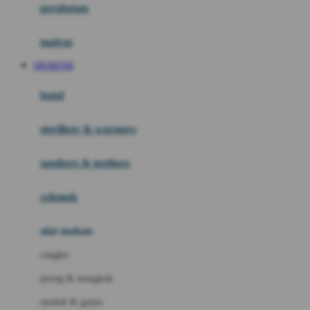
perabotan
Happy Tummy
Hauck
matras
Havaianas
SBOBET88
Hegen
botol
Hot Wheels
sterilizer & warmers
Hybrid
soothers & teethers
I
Inlacta DHA
celemek
Interlac
alat makan
Ivenet
cangkir
J
piring & mangkuk
Jack N Jill
sendok & garpu