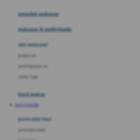
Joie
pengolah makanan
Joolz
Jujube
makanan & multivitamin
K
alat menyusui
Kiddycuts
pompa asi
Kumon
penyimpanan asi
L
cooler bags
Leapfrog
kursi makan
Leclerc
SLOT GACOR
Lee Vierra
Lillebaby
perawatan bayi
Little Bird Told Me
perawatan kulit
Little Miss Janis