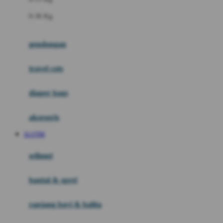
Felt So Sweet
0-36 Kg
Fisher Price
Flipper
gendongan
Friends Of Sally
travel cots
G
diaper bags
Gb
Geko
aksesoris
Graco
SLOT88
Gund
selimut
H
bantal & sprei
Habbie
Haenim
ranjang bayi & balita
Happy Horse