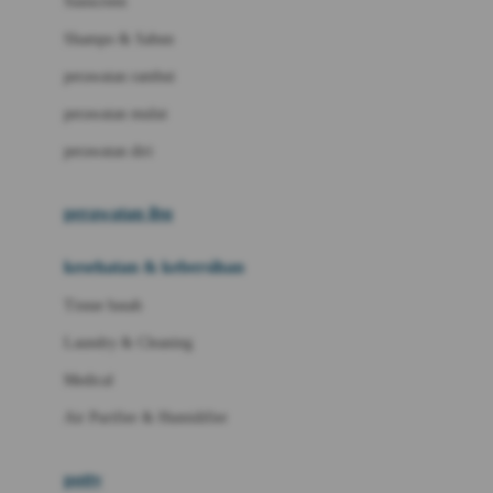
Sunscreen
London Taxi
Shampo & Sabun
Love To Dream
perawatan rambut
perawatan mulut
M
perawatan diri
Magformers
Mama's Choice
perawatan ibu
Mamas&Papas
kesehatan & kebersihan
Mamaway
Tissue basah
Maxi Cosi
Laundry & Cleaning
Megabloks
Medical
Micro
Air Purifier & Humidifier
MiDeer
Mimi & Lula
potty