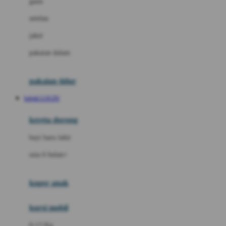
gaun
Dae Organics
setelan
Docare
jaket
Doona
pakaian dalam
Down To Earth
Drew
pakaian tidur
Dr. Brown's
beb4d LOGIN
E
kereta dorong
ELC
bayi baru lahir
Ergobaby
usia 6 bulan+
Expert Care
koper anak
Ezyroller
kursi mobil
F
0-13 Kg