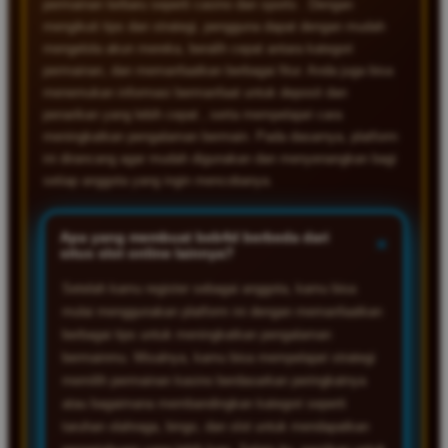
permainan terbaru seperti casino dan sports . Dengan
mengikuti tips dan strategi, pengguna dapat dengan mudah
mengelola akun mereka, beralih cepat antara kategori
permainan, dan memanfaatkan berbagai fitur. Anda juga bisa
menemukan informasi bermanfaat untuk deposit dan
penarikan yang lebih cepat , serta mempelajari cara
meningkatkan pengalaman bermain. Pada dasarnya, platform
ini dirancang agar mudah digunakan dan menyenangkan bagi
setiap anggota yang ingin mencobanya.
Apa yang membuat beb4d berbeda dari
+
situs slot online lainnya?
Setelah kamu register sebagai anggota, kamu bisa
mulai menggunakan platform ini dengan memanfaatkan
berbagai tips untuk meningkatkan pengalaman
bermainmu. Misalnya, kamu bisa mempelajari strategi
memilih permainan kasino berdasarkan peringkatnya
atau bagaimana membandingkan kategori seperti
taruhan olahraga, bingo, dan slot untuk mendapatkan