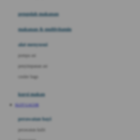
Joie
pengolah makanan
Joolz
Jujube
makanan & multivitamin
K
alat menyusui
Kiddycuts
pompa asi
Kumon
penyimpanan asi
L
cooler bags
Leapfrog
kursi makan
Leclerc
SLOT GACOR
Lee Vierra
Lillebaby
perawatan bayi
Little Bird Told Me
perawatan kulit
Little Miss Janis