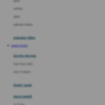
gaun
Dae Organics
setelan
Docare
jaket
Doona
pakaian dalam
Down To Earth
Drew
pakaian tidur
Dr. Brown's
beb4d LOGIN
E
kereta dorong
ELC
bayi baru lahir
Ergobaby
usia 6 bulan+
Expert Care
koper anak
Ezyroller
kursi mobil
F
0-13 Kg