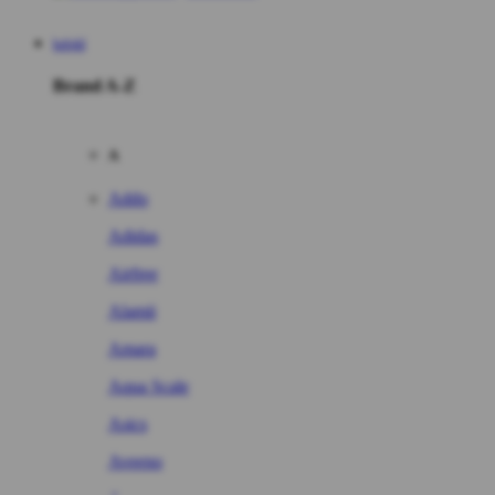
beb4d
Brand A-Z
A
Addo
Adidas
Airfree
Alamii
Amara
Aqua Scale
Asics
Aveeno