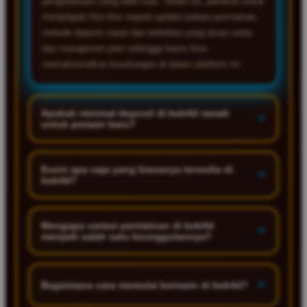
pengetahuam yang lebih luas. Selain itu, pastikan untuk
menjelajahi fitur-fitur seperti update terbaru permainan,
metode deposit cepat dan withdraw yang aman serta
tips manajemen poin sehingga kamu bisa
memaksimalkan keuntungan di dalam platform ini.
Apakah minimal deposit di beb4d ramah
+
untuk pemain baru?
Setelah register sebagai anggota, kamu bisa langsung
menjelajahi berbagai hiburan seru mulai dari slot, bingo,
Event apa saja yang biasanya tersedia di
+
beb4d?
roulette, taruhan olahraga, kasino live, hingga
permainan meja. Gunakan tips navigasi yang tersedia
Setelah registrasi selesai, anggota dapat
untuk beralih antar kategori dengan mudah sesuai
memanfaatkan tips untuk menjelajahi berbagai macam
Mengapa variasi permainan di beb4d
minatmu. Proses deposit dan penarikan cepat juga
+
menjadi salah satu keunggulannya?
permainan seperti slot dan permainan meja, misalnya,
didukung agar manajemen akun lebih praktis sepanjang
dengan memilih permainan yang menawarkan poin
hari. Jangan lupa cek pembaruan permainan terbaru
Setelah mendaftar dan menjadi anggota, bisa Anda
tinggi. Platform ini juga menyediakan strategi untuk
untuk meraih pengalaman optimal dan poin tinggi.
gunakan tips untuk menjelajahi berbagai jenis
+
penggunaan efektif bingo dan taruhan olahraga, seperti
Bagaimana cara memulai bermain di beb4d?
permainan, misalnya untuk menavigasi slot atau
menganalisis peringkat permainan untuk membuat