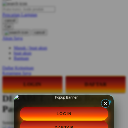
O
Pencarian Lanjutan
Oh Ma Grain
cancel
Okiedog
Cari
cancel
P
Akun Saya
Masuk / buat akun
Peachy
buat akun
Phil & Ted's
Bantuan
Philips Avent
Daftar Keinginan
Keranjang Saya
Pigeon
LOGIN
DAFTAR
Playgro
DESABET - Bo Toto Resmi
Poled Global
Pasti Maxwin Bocoran Pola
Ponycycle
LOGIN
Puma
Serendah
Rp 10.000
Pureats
DAFTAR