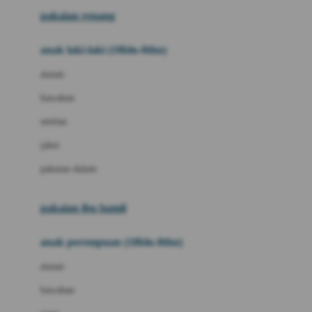
Buggygear
pakaian renang
Bumkins
anak laki-laki (18bln-8thn)
C
atasan
Cetaphil
bawahan
Chicco
setelan
Childlife
jaket
Clevamama
pakaian dalam
Cocolatte
Cottonseeds
pakaian ibu hamil
Cozy N Safe
anak perempuan (18bln-8thn)
Crane
atasan
Cybex
bawahan
D