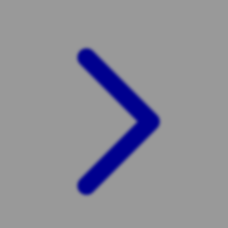
Twistshake
TY Toys
U
V
Veja
Vitaflow
Vtech
W
Waterland
Wellness