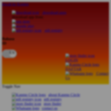
lewati ke Konten
download apps
download app from:
gift registry
Bahasa
ID
LOGIN
DAFTAR
Contact
Us
Toggle Nav
about Kanmo Circle
gift registry
store finder
contact us