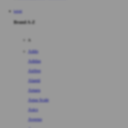
beb4d
Brand A-Z
A
Addo
Adidas
Airfree
Alamii
Amara
Aqua Scale
Asics
Aveeno