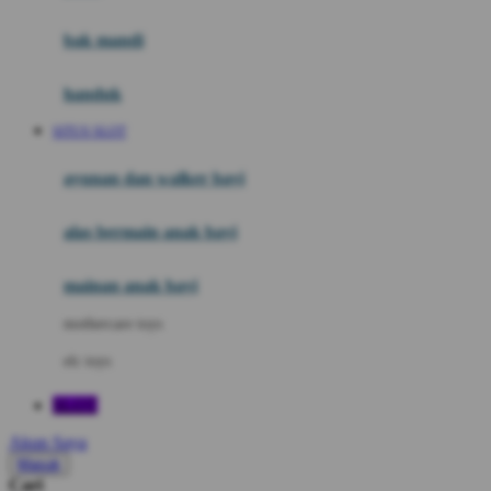
Mini Monkey
Moby
bak mandi
Momami
handuk
Mothercare
SITUS SLOT
Mustela
ayunan dan walker bayi
My Buddy Tag
My K
alas bermain anak bayi
N
mainan anak bayi
Naif
mothercare toys
Nike
elc toys
Nordic Natural
SLOT
Nuby
Akun Saya
Nuna
Masuk
Cari