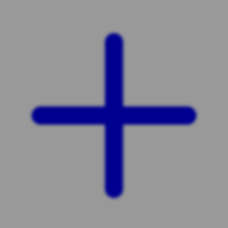
X
Xootz
Y
Yamatoya
Z
Zaxy
Zoggs
0-9
4Moms
59S