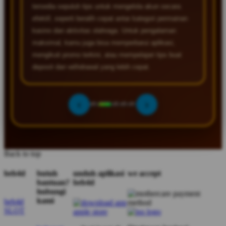
mereka, seperti beralih antara permainan kasino dan
aktivitas terkait olahraga, dengan panduan penggunaan
yang aman. Tips lain termasuk memeriksa pembaruan
permainan atau memanfaatkan tips untuk memastikan
proses deposit dan penarikan semakin cepat. Dengan
beragam tips ini, pengguna bisa maksimalkan
pengalaman mereka dan dapatkan keseruan bermain
online games di platform ini.
‹
›
Back to top
beb4d
butuh
unduh aplikasi
we accept
bantuan?
beb4d
hubungi
kami
beb4d