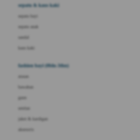
Beauty Barn
sepatu & kaus kaki
Bio Oil
sepatu bayi
Biolane
sepatu anak
Bite Fighters
sandal
Bizzi Growin
kaus kaki
Blackmores
fashion bayi (0bln-3thn)
Blooming Marvellous
atasan
Bonnels
bawahan
Bravado
gaun
Bruder
setelan
Brush Baby
jaket & kardigan
Buds Organics
aksesoris
Bugaboo