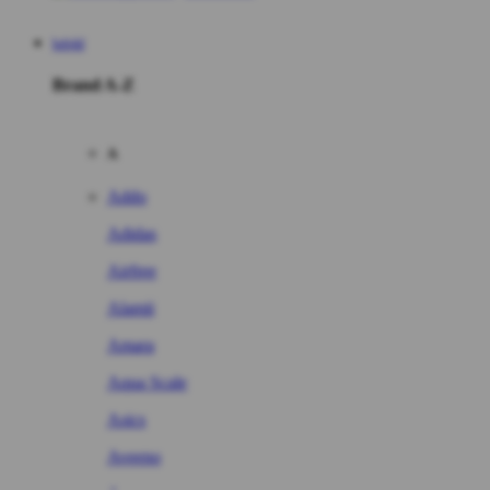
beb4d
Brand A-Z
A
Addo
Adidas
Airfree
Alamii
Amara
Aqua Scale
Asics
Aveeno