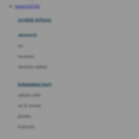
Awan
beb4d DAFTAR
Azetabio
produk terbaru
B
aksesoris
Baabaasheepz
tas
Babiators
kacamata
Baby Dove
aksesoris rambut
Baby Jogger
Baby Rovega
kebutuhan bayi
Babybee
pakaian tidur
Banana Boat
set & terusan
Banz
piyama
Barbie
bodysuits
Beaba