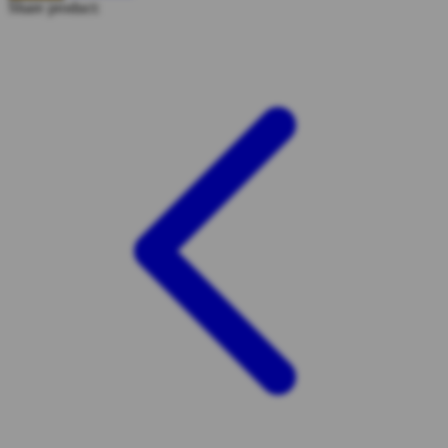
Share product:
Squishmallows
Starbooks
Stick-O
Stokke
Sudocrem
Sumimo
Sunnylife
Sun-Staches
Swimava
T
Tommee Tippee
Trunki
Tutti Bambini