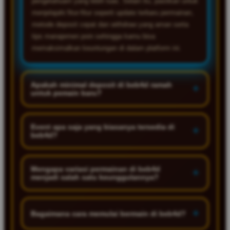
pengetahuam yang lebih luas. Selain itu, pastikan untuk
menjelajahi fitur-fitur seperti update terbaru permainan,
metode deposit cepat dan withdraw yang aman serta
tips manajemen poin sehingga kamu bisa
memaksimalkan keuntungan di dalam platform ini.
Apakah minimal deposit di beb4d ramah
+
untuk pemain baru?
Setelah register sebagai anggota, kamu bisa langsung
menjelajahi berbagai hiburan seru mulai dari slot, bingo,
Event apa saja yang biasanya tersedia di
+
beb4d?
roulette, taruhan olahraga, kasino live, hingga
permainan meja. Gunakan tips navigasi yang tersedia
Setelah registrasi selesai, anggota dapat
untuk beralih antar kategori dengan mudah sesuai
memanfaatkan tips untuk menjelajahi berbagai macam
Mengapa variasi permainan di beb4d
minatmu. Proses deposit dan penarikan cepat juga
+
menjadi salah satu keunggulannya?
permainan seperti slot dan permainan meja, misalnya,
didukung agar manajemen akun lebih praktis sepanjang
dengan memilih permainan yang menawarkan poin
hari. Jangan lupa cek pembaruan permainan terbaru
Setelah mendaftar dan menjadi anggota, bisa Anda
tinggi. Platform ini juga menyediakan strategi untuk
untuk meraih pengalaman optimal dan poin tinggi.
gunakan tips untuk menjelajahi berbagai jenis
+
penggunaan efektif bingo dan taruhan olahraga, seperti
Bagaimana cara memulai bermain di beb4d?
permainan, misalnya untuk menavigasi slot atau
menganalisis peringkat permainan untuk membuat