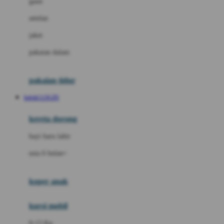
gaun
Dae Organics
setelan
Docare
jaket
Doona
pakaian dalam
Down To Earth
Drew
pakaian tidur
Dr. Brown's
beb4d LOGIN
E
kereta dorong
ELC
bayi baru lahir
Ergobaby
usia 6 bulan+
Expert Care
koper anak
Ezyroller
kursi mobil
F
0-13 Kg