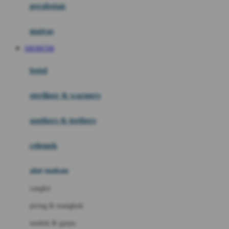
perabotan
Happy Tummy
Hauck
matras
Havaianas
SBOBET88
Hegen
botol
Hot Wheels
sterilizer & warmers
Hybrid
soothers & teethers
I
Inlacta DHA
celemek
Interlac
alat makan
Ivenet
cangkir
J
piring & mangkuk
Jack N Jill
sendok & garpu