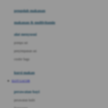
Joie
pengolah makanan
Joolz
Jujube
makanan & multivitamin
K
alat menyusui
Kiddycuts
pompa asi
Kumon
penyimpanan asi
L
cooler bags
Leapfrog
kursi makan
Leclerc
SLOT GACOR
Lee Vierra
Lillebaby
perawatan bayi
Little Bird Told Me
perawatan kulit
Little Miss Janis