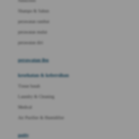
Sunscreen
London Taxi
Shampo & Sabun
Love To Dream
perawatan rambut
perawatan mulut
M
perawatan diri
Magformers
Mama's Choice
perawatan ibu
Mamas&Papas
kesehatan & kebersihan
Mamaway
Tissue basah
Maxi Cosi
Laundry & Cleaning
Megabloks
Medical
Micro
Air Purifier & Humidifier
MiDeer
Mimi & Lula
potty