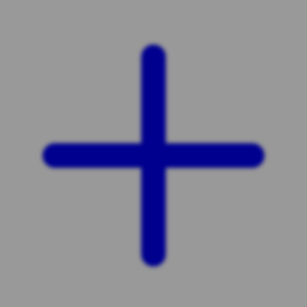
X
Xootz
Y
Yamatoya
Z
Zaxy
Zoggs
0-9
4Moms
59S