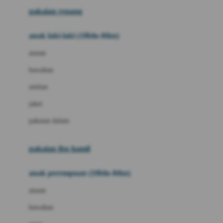
Buggygear
pakaian renang
Bumkins
anak laki-laki (18bln-8thn)
C
atasan
Cetaphil
bawahan
Chicco
setelan
Childlife
jaket
Clevamama
pakaian dalam
Cocolatte
Cottonseeds
pakaian ibu hamil
Cozy N Safe
anak perempuan (18bln-8thn)
Crane
atasan
Cybex
bawahan
D