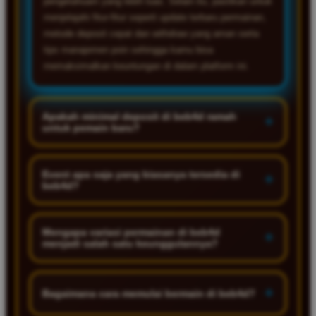
pengetahuam yang lebih luas. Selain itu, pastikan untuk
menjelajahi fitur-fitur seperti update terbaru permainan,
metode deposit cepat dan withdraw yang aman serta
tips manajemen poin sehingga kamu bisa
memaksimalkan keuntungan di dalam platform ini.
Apakah minimal deposit di beb4d ramah
+
untuk pemain baru?
Setelah register sebagai anggota, kamu bisa langsung
menjelajahi berbagai hiburan seru mulai dari slot, bingo,
Event apa saja yang biasanya tersedia di
+
beb4d?
roulette, taruhan olahraga, kasino live, hingga
permainan meja. Gunakan tips navigasi yang tersedia
Setelah registrasi selesai, anggota dapat
untuk beralih antar kategori dengan mudah sesuai
memanfaatkan tips untuk menjelajahi berbagai macam
Mengapa variasi permainan di beb4d
minatmu. Proses deposit dan penarikan cepat juga
+
menjadi salah satu keunggulannya?
permainan seperti slot dan permainan meja, misalnya,
didukung agar manajemen akun lebih praktis sepanjang
dengan memilih permainan yang menawarkan poin
hari. Jangan lupa cek pembaruan permainan terbaru
Setelah mendaftar dan menjadi anggota, bisa Anda
tinggi. Platform ini juga menyediakan strategi untuk
untuk meraih pengalaman optimal dan poin tinggi.
gunakan tips untuk menjelajahi berbagai jenis
+
penggunaan efektif bingo dan taruhan olahraga, seperti
Bagaimana cara memulai bermain di beb4d?
permainan, misalnya untuk menavigasi slot atau
menganalisis peringkat permainan untuk membuat