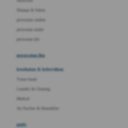
Sunscreen
London Taxi
Shampo & Sabun
Love To Dream
perawatan rambut
perawatan mulut
M
perawatan diri
Magformers
Mama's Choice
perawatan ibu
Mamas&Papas
kesehatan & kebersihan
Mamaway
Tissue basah
Maxi Cosi
Laundry & Cleaning
Megabloks
Medical
Micro
Air Purifier & Humidifier
MiDeer
Mimi & Lula
potty