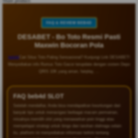
Share product:
FAQ & REVIEW BEB4D
DESABET - Bo Toto Resmi Pasti
Maxwin Bocoran Pola
beb4d
Cari Situs Toto Paling Sensasional? Kunjungi Link DESABET!
Menyediakan info Rumus Toto Gacor terupdate dengan sistem Depo
QRIS 10K yang aman, fairplay, ...
FAQ beb4d SLOT
Setelah mendaftar, Anda bisa mendapatkan keuntungan dari
banyak tips untuk menavigasi berbagai macam permainan,
misalnya memilih slot yang menawarkan poin tinggi atau
mempelajari strategi untuk bingo dan taruhan olahraga selain
itu, platform ini menyediakan informasi terkini tentang