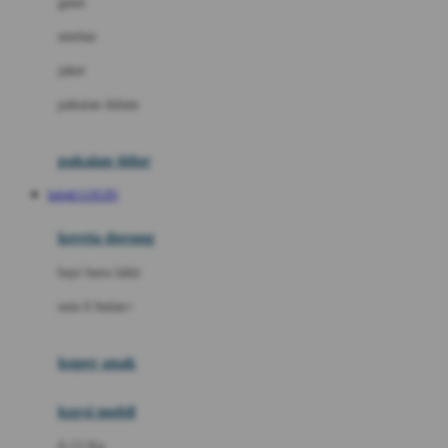
gaun
Dae Organics
setelan
Docare
jaket
Doona
pakaian dalam
Down To Earth
Drew
pakaian tidur
Dr. Brown's
beb4d LOGIN
E
kereta dorong
ELC
bayi baru lahir
Ergobaby
usia 6 bulan+
Expert Care
koper anak
Ezyroller
kursi mobil
F
0-13 Kg