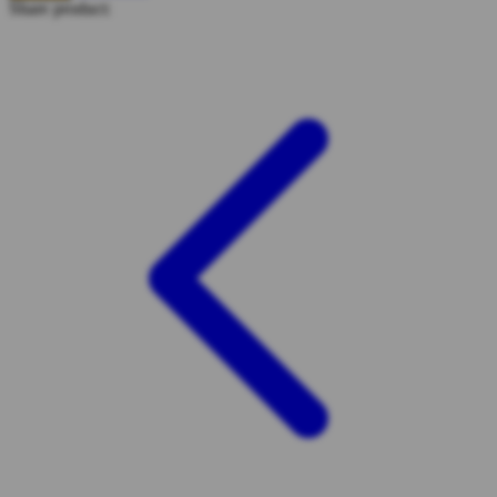
Share product:
Squishmallows
Starbooks
Stick-O
Stokke
Sudocrem
Sumimo
Sunnylife
Sun-Staches
Swimava
T
Tommee Tippee
Trunki
Tutti Bambini