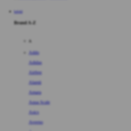
beb4d
Brand A-Z
A
Addo
Adidas
Airfree
Alamii
Amara
Aqua Scale
Asics
Aveeno