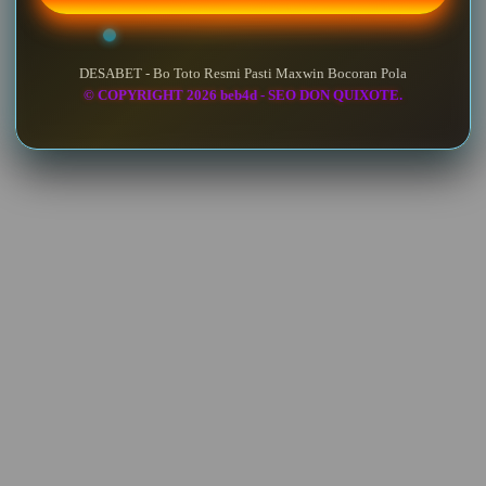
DESABET - Bo Toto Resmi Pasti Maxwin Bocoran Pola
© COPYRIGHT 2026 beb4d - SEO DON QUIXOTE.