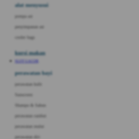
alat menyusui
pompa asi
penyimpanan asi
cooler bags
kursi makan
SLOT GACOR
perawatan bayi
perawatan kulit
Sunscreen
Shampo & Sabun
perawatan rambut
perawatan mulut
perawatan diri