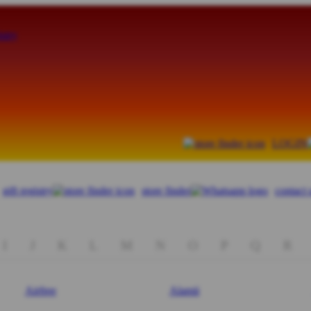
istry
LOGIN
gift registry
store finder
contact 
I
J
K
L
M
N
O
P
Q
R
Airfree
Alamii