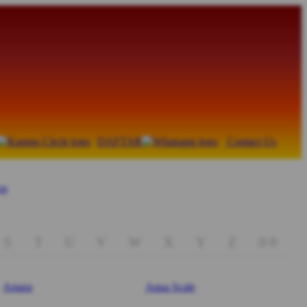
DAFTAR
Contact Us
us
S
T
U
V
W
X
Y
Z
0-9
Amara
Aqua Scale