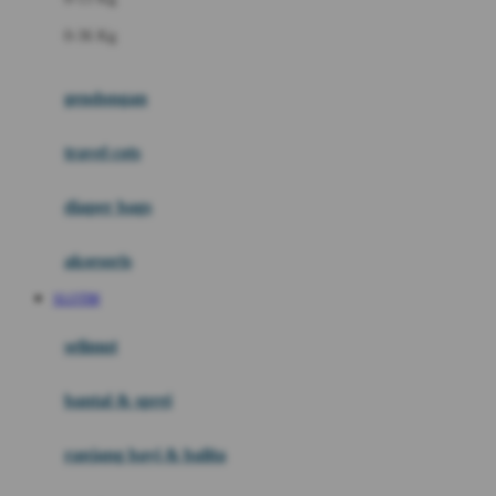
Felt So Sweet
0-36 Kg
Fisher Price
Flipper
gendongan
Friends Of Sally
travel cots
G
diaper bags
Gb
Geko
aksesoris
Graco
SLOT88
Gund
selimut
H
bantal & sprei
Habbie
Haenim
ranjang bayi & balita
Happy Horse