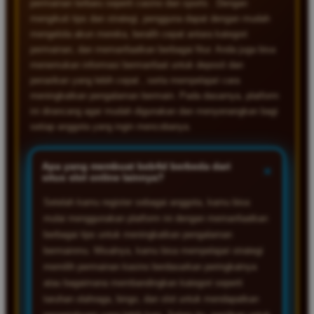
permainan terbaru seperti casino dan sports . Dengan
mengikuti tips dan strategi, pengguna dapat dengan mudah
mengelola akun mereka, beralih cepat antara kategori
permainan, dan memanfaatkan berbagai fitur. Anda juga bisa
menemukan informasi bermanfaat untuk deposit dan
penarikan yang lebih cepat , serta mempelajari cara
meningkatkan pengalaman bermain. Pada dasarnya, platform
ini dirancang agar mudah digunakan dan menyenangkan bagi
setiap anggota yang ingin mencobanya.
Apa yang membuat beb4d berbeda dari
+
situs slot online lainnya?
Setelah kamu register sebagai anggota, kamu bisa
mulai menggunakan platform ini dengan memanfaatkan
berbagai tips untuk meningkatkan pengalaman
bermainmu. Misalnya, kamu bisa mempelajari strategi
memilih permainan kasino berdasarkan peringkatnya
atau bagaimana membandingkan kategori seperti
taruhan olahraga, bingo, dan slot untuk mendapatkan