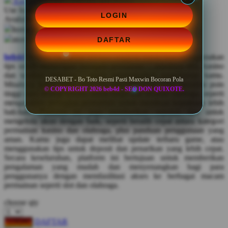
Earn
1.000.000
-
100.000.000
Bonus
Use Installment Options from
.
Laarn more
LOGIN
Q
Available for :
home delivery
QV Baby
store pickup
DAFTAR
beb4d
Setelah mendaftar sebagai anggota, kamu bisa menggunakan
R
tips untuk menavigasi beragam permainan – misalnya slot, kasino
dan taruhan olahraga – untuk meningkatkan pengalaman kamu.
Real Shades
DESABET - Bo Toto Resmi Pasti Maxwin Bocoran Pola
Misalnya, kamu dapat mencoba memilih game yang memiliki poin
© COPYRIGHT 2026 beb4d - SEO DON QUIXOTE.
tinggi atau strategi khusus untuk bingo dan taruhan olahraga, seperti
Red Castle
menganalisis peringkat permainan untuk membuat keputusan lebih
hati-hati. Platform ini juga memberikan sepuluh tips untuk
Ribbon Madness
mengelola akun dengan baik, seperti beralih cepat antara kategori
permainan kasino dan olahraga, plus panduan penggunaan yang
S
aman. Kamu juga dapat melihat update terbaru game, atau
menggunakan tips untuk deposit dan penarikan yang lebih cepat.
Sebamed
Secara keseluruhan, platform ini bertujuan untuk memberikan
pengalaman yang mudah dan menyenangkan bagi para
Silver Cross
penggunanya dengan memfasilitasi akses ke berbagai macam
permainan seperti slot dan olahraga.
Simply Idea
choose qty
Skip Hop
DAFTAR
LOGIN
Spectra