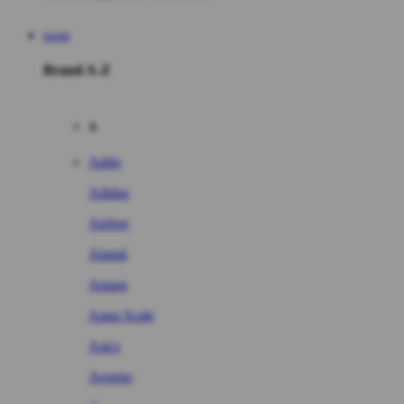
beb4d
Brand A-Z
A
Addo
Adidas
Airfree
Alamii
Amara
Aqua Scale
Asics
Aveeno