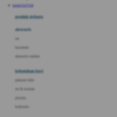
Awan
beb4d DAFTAR
Azetabio
produk terbaru
B
aksesoris
Baabaasheepz
tas
Babiators
kacamata
Baby Dove
aksesoris rambut
Baby Jogger
Baby Rovega
kebutuhan bayi
Babybee
pakaian tidur
Banana Boat
set & terusan
Banz
piyama
Barbie
bodysuits
Beaba