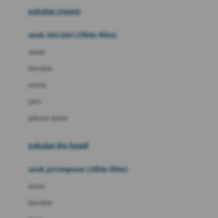
Buggygear
pakaian renang
Bumkins
anak laki-laki (18bln-8thn)
C
atasan
Cetaphil
bawahan
Chicco
setelan
Childlife
jaket
Clevamama
pakaian dalam
Cocolatte
Cottonseeds
pakaian ibu hamil
Cozy N Safe
anak perempuan (18bln-8thn)
Crane
atasan
Cybex
bawahan
D