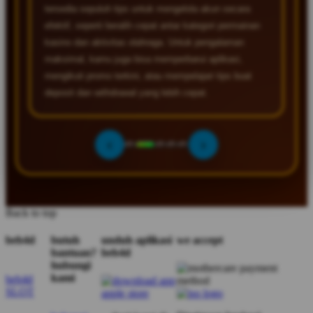
mereka, seperti beralih antara permainan kasino dan
aktivitas terkait olahraga, dengan panduan penggunaan
yang aman. Tips lain termasuk memeriksa pembaruan
permainan atau memanfaatkan tips untuk memastikan
proses deposit dan penarikan semakin cepat. Dengan
beragam tips ini, pengguna bisa maksimalkan
pengalaman mereka dan dapatkan keseruan bermain
online games di platform ini.
‹
›
Back to top
beb4d
butuh
unduh aplikasi
we accept
bantuan?
beb4d
hubungi
kami
beb4d