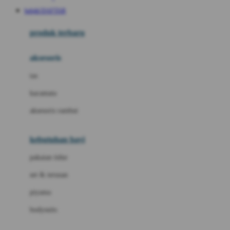
Awan
beb4d DAFTAR
Azetabio
produk terbaru
B
aksesoris
Baabaasheepz
tas
Babiators
kacamata
Baby Dove
aksesoris rambut
Baby Jogger
Baby Rovega
kebutuhan bayi
Babybee
pakaian tidur
Banana Boat
set & terusan
Banz
piyama
Barbie
bodysuits
Beaba