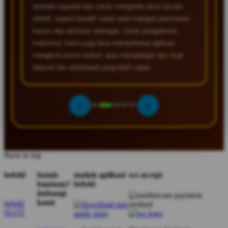
mereka, seperti beralih antara permainan kasino dan
aktivitas terkait olahraga, dengan panduan penggunaan
yang aman. Tips lain termasuk memeriksa pembaruan
permainan atau memanfaatkan tips untuk memastikan
proses deposit dan penarikan semakin cepat. Dengan
beragam tips ini, pengguna bisa maksimalkan
pengalaman mereka dan dapatkan keseruan bermain
online games di platform ini.
‹
›
Back to top
beb4d
butuh
unduh aplikasi
we accept
bantuan?
beb4d
hubungi
kami
beb4d