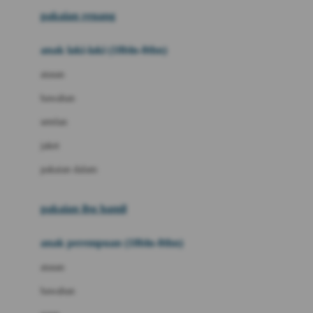
Buggygear
pakaian renang
Bumkins
anak laki-laki (18bln-8thn)
C
atasan
Cetaphil
bawahan
Chicco
setelan
Childlife
jaket
Clevamama
pakaian dalam
Cocolatte
Cottonseeds
pakaian ibu hamil
Cozy N Safe
anak perempuan (18bln-8thn)
Crane
atasan
Cybex
bawahan
D