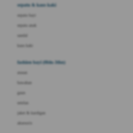
Beauty Barn
sepatu & kaus kaki
Bio Oil
sepatu bayi
Biolane
sepatu anak
Bite Fighters
sandal
Bizzi Growin
kaus kaki
Blackmores
fashion bayi (0bln-3thn)
Blooming Marvellous
atasan
Bonnels
bawahan
Bravado
gaun
Bruder
setelan
Brush Baby
jaket & kardigan
Buds Organics
aksesoris
Bugaboo