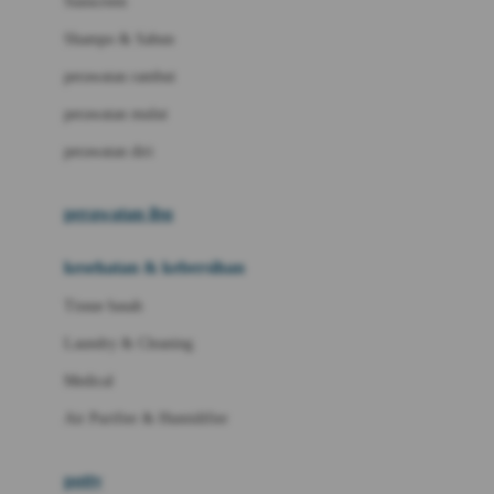
Sunscreen
London Taxi
Shampo & Sabun
Love To Dream
perawatan rambut
perawatan mulut
M
perawatan diri
Magformers
Mama's Choice
perawatan ibu
Mamas&Papas
kesehatan & kebersihan
Mamaway
Tissue basah
Maxi Cosi
Laundry & Cleaning
Megabloks
Medical
Micro
Air Purifier & Humidifier
MiDeer
Mimi & Lula
potty