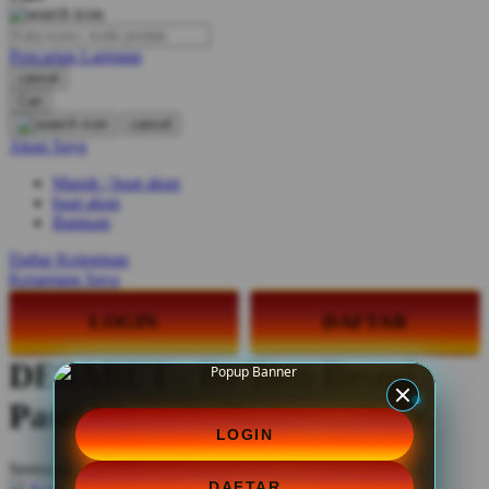
O
Pencarian Lanjutan
Oh Ma Grain
cancel
Okiedog
Cari
cancel
P
Akun Saya
Masuk / buat akun
Peachy
buat akun
Phil & Ted's
Bantuan
Philips Avent
Daftar Keinginan
Keranjang Saya
Pigeon
LOGIN
DAFTAR
Playgro
DESABET - Bo Toto Resmi
Poled Global
Pasti Maxwin Bocoran Pola
Ponycycle
LOGIN
Puma
Serendah
Rp 10.000
Pureats
DAFTAR