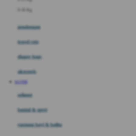
Felt So Sweet
0-36 Kg
Fisher Price
Flipper
gendongan
Friends Of Sally
travel cots
G
diaper bags
Gb
Geko
aksesoris
Graco
SLOT88
Gund
selimut
H
bantal & sprei
Habbie
Haenim
ranjang bayi & balita
Happy Horse