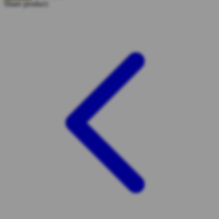
Share product:
Squishmallows
Starbooks
Stick-O
Stokke
Sudocrem
Sumimo
Sunnylife
Sun-Staches
Swimava
T
Tommee Tippee
Trunki
Tutti Bambini