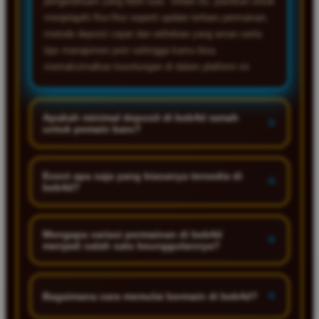
pengetahuam yang lebih luas. Selain itu, pastikan untuk
menjelajahi fitur-fitur seperti update terbaru permainan,
metode deposit cepat dan withdraw yang aman serta
tips manajemen poin sehingga kamu bisa
memaksimalkan keuntungan di dalam platform ini.
Apakah minimal deposit di beb4d ramah
+
untuk pemain baru?
Setelah register sebagai anggota, kamu bisa langsung
menjelajahi berbagai hiburan seru mulai dari slot, bingo,
Event apa saja yang biasanya tersedia di
+
beb4d?
roulette, taruhan olahraga, kasino live, hingga
permainan meja. Gunakan tips navigasi yang tersedia
Setelah registrasi selesai, anggota dapat
untuk beralih antar kategori dengan mudah sesuai
memanfaatkan tips untuk menjelajahi berbagai macam
Mengapa variasi permainan di beb4d
minatmu. Proses deposit dan penarikan cepat juga
+
menjadi salah satu keunggulannya?
permainan seperti slot dan permainan meja, misalnya,
didukung agar manajemen akun lebih praktis sepanjang
dengan memilih permainan yang menawarkan poin
hari. Jangan lupa cek pembaruan permainan terbaru
Setelah mendaftar dan menjadi anggota, bisa Anda
tinggi. Platform ini juga menyediakan strategi untuk
untuk meraih pengalaman optimal dan poin tinggi.
gunakan tips untuk menjelajahi berbagai jenis
+
penggunaan efektif bingo dan taruhan olahraga, seperti
Bagaimana cara memulai bermain di beb4d?
permainan, misalnya untuk menavigasi slot atau
menganalisis peringkat permainan untuk membuat