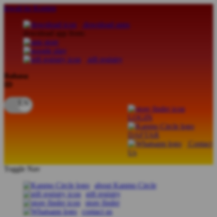
lewati ke Konten
download apps
download app from:
gift registry
Bahasa
ID
LOGIN
DAFTAR
Contact
Us
Toggle Nav
about Kanmo Circle
gift registry
store finder
contact us