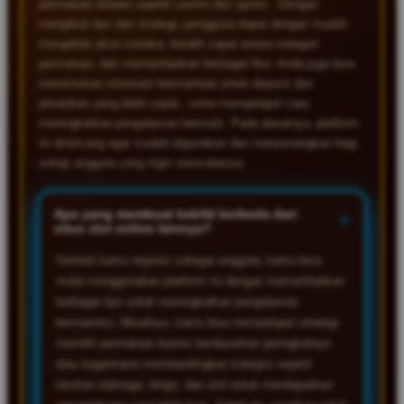
permainan terbaru seperti casino dan sports . Dengan
mengikuti tips dan strategi, pengguna dapat dengan mudah
mengelola akun mereka, beralih cepat antara kategori
permainan, dan memanfaatkan berbagai fitur. Anda juga bisa
menemukan informasi bermanfaat untuk deposit dan
penarikan yang lebih cepat , serta mempelajari cara
meningkatkan pengalaman bermain. Pada dasarnya, platform
ini dirancang agar mudah digunakan dan menyenangkan bagi
setiap anggota yang ingin mencobanya.
Apa yang membuat beb4d berbeda dari
+
situs slot online lainnya?
Setelah kamu register sebagai anggota, kamu bisa
mulai menggunakan platform ini dengan memanfaatkan
berbagai tips untuk meningkatkan pengalaman
bermainmu. Misalnya, kamu bisa mempelajari strategi
memilih permainan kasino berdasarkan peringkatnya
atau bagaimana membandingkan kategori seperti
taruhan olahraga, bingo, dan slot untuk mendapatkan