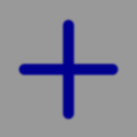
X
Xootz
Y
Yamatoya
Z
Zaxy
Zoggs
0-9
4Moms
59S