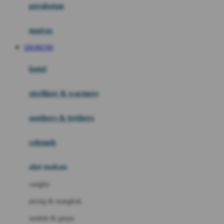
perabotan
Happy Tummy
Hauck
matras
Havaianas
SBOBET88
Hegen
botol
Hot Wheels
sterilizer & warmers
Hybrid
soothers & teethers
I
Inlacta DHA
celemek
Interlac
alat makan
Ivenet
cangkir
J
piring & mangkuk
Jack N Jill
sendok & garpu