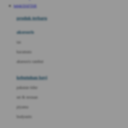
Awan
beb4d DAFTAR
Azetabio
produk terbaru
B
aksesoris
Baabaasheepz
tas
Babiators
kacamata
Baby Dove
aksesoris rambut
Baby Jogger
Baby Rovega
kebutuhan bayi
Babybee
pakaian tidur
Banana Boat
set & terusan
Banz
piyama
Barbie
bodysuits
Beaba