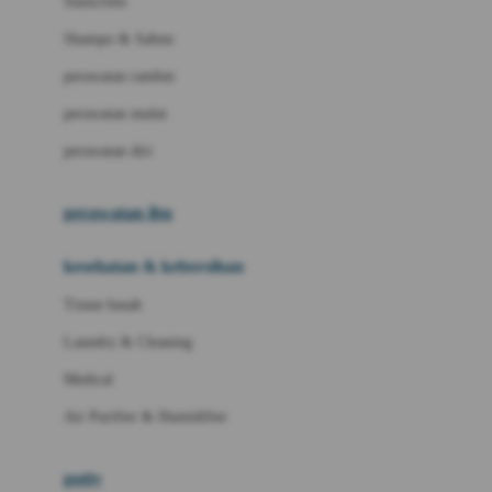
Sunscreen
London Taxi
Shampo & Sabun
Love To Dream
perawatan rambut
perawatan mulut
M
perawatan diri
Magformers
Mama's Choice
perawatan ibu
Mamas&Papas
kesehatan & kebersihan
Mamaway
Tissue basah
Maxi Cosi
Laundry & Cleaning
Megabloks
Medical
Micro
Air Purifier & Humidifier
MiDeer
Mimi & Lula
potty