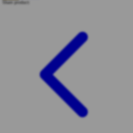
Share product:
Squishmallows
Starbooks
Stick-O
Stokke
Sudocrem
Sumimo
Sunnylife
Sun-Staches
Swimava
T
Tommee Tippee
Trunki
Tutti Bambini