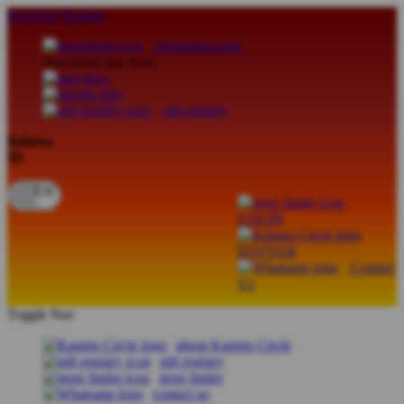
lewati ke Konten
download apps
download app from:
gift registry
Bahasa
ID
LOGIN
DAFTAR
Contact
Us
Toggle Nav
about Kanmo Circle
gift registry
store finder
contact us