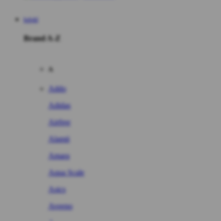
beb4d
Brand A-Z
A
Addo
Adidas
Airfree
Alamii
Amara
Aqua Scale
Asics
Aveeno