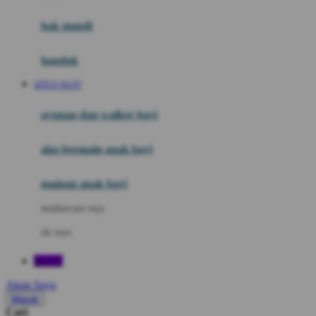
Mini Monkey
Moby
bak mandi
Momami
handuk
Mothercare
SITUS SLOT
Mustela
ayunan dan walker bayi
My Buddy Tag
My K
alas bermain anak bayi
N
mainan anak bayi
Naif
mothercare toys
Nike
elc toys
Nordic Natural
SLOT
Nuby
Akun Saya
Nuna
Masuk
Cari