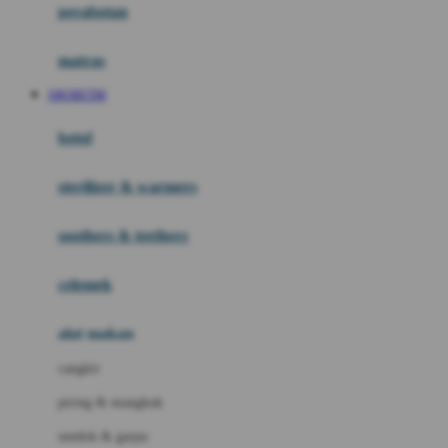
perabotan
Happy Tummy
Hauck
matras
Havaianas
SBOBET88
Hegen
botol
Hot Wheels
sterilizer & warmers
Hybrid
soothers & teethers
I
Inlacta DHA
celemek
Interlac
alat makan
Ivenet
cangkir
J
piring & mangkuk
Jack N Jill
sendok & garpu