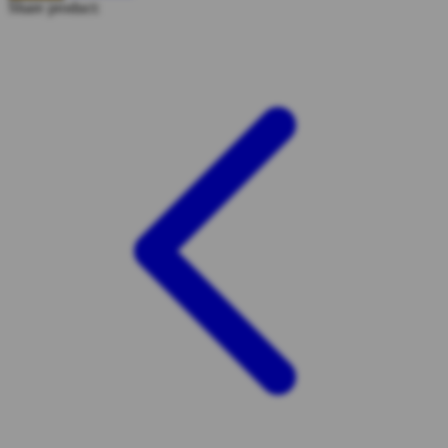
Share product:
Squishmallows
Starbooks
Stick-O
Stokke
Sudocrem
Sumimo
Sunnylife
Sun-Staches
Swimava
T
Tommee Tippee
Trunki
Tutti Bambini