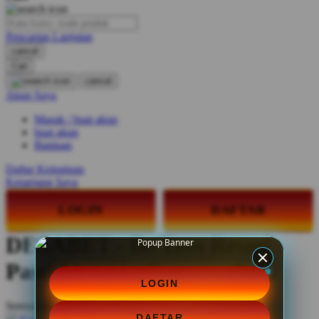
O
Pencarian Lanjutan
Oh Ma Grain
cancel
Okiedog
Cari
cancel
P
Akun Saya
Masuk / buat akun
Peachy
buat akun
Phil & Ted's
Bantuan
Philips Avent
Daftar Keinginan
Keranjang Saya
Pigeon
LOGIN
DAFTAR
Playgro
DESABET - Bo Toto Resmi
Poled Global
Pasti Maxwin Bocoran Pola
Ponycycle
LOGIN
Puma
Serendah
Rp 10.000
Pureats
DAFTAR