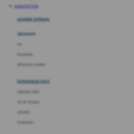
Awan
beb4d DAFTAR
Azetabio
produk terbaru
B
aksesoris
Baabaasheepz
tas
Babiators
kacamata
Baby Dove
aksesoris rambut
Baby Jogger
Baby Rovega
kebutuhan bayi
Babybee
pakaian tidur
Banana Boat
set & terusan
Banz
piyama
Barbie
bodysuits
Beaba