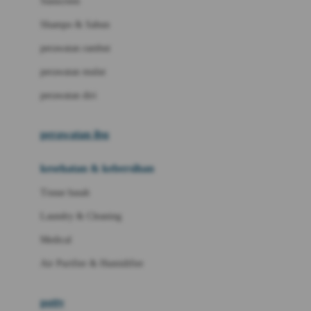
Sunscreen
London Taxi
Shampo & Sabun
Love To Dream
perawatan rambut
perawatan mulut
M
perawatan diri
Magformers
Mama's Choice
perawatan ibu
Mamas&Papas
kesehatan & kebersihan
Mamaway
Tissue basah
Maxi Cosi
Laundry & Cleaning
Megabloks
Medical
Micro
Air Purifier & Humidifier
MiDeer
Mimi & Lula
potty