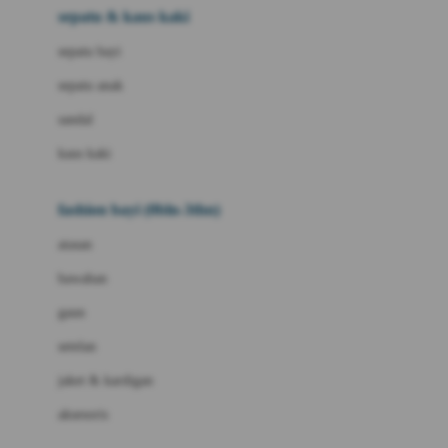
Beauty Barn
sepatu & kaus kaki
Bio Oil
sepatu bayi
Biolane
sepatu anak
Bite Fighters
sandal
Bizzi Growin
kaus kaki
Blackmores
fashion bayi (0bln-3thn)
Blooming Marvellous
atasan
Bonnels
bawahan
Bravado
gaun
Bruder
setelan
Brush Baby
jaket & kardigan
Buds Organics
aksesoris
Bugaboo