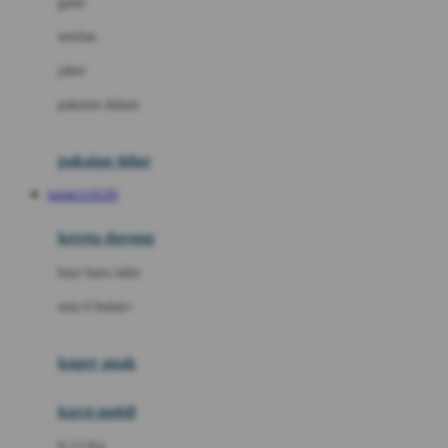
gaun
Dae Organics
setelan
Docare
jaket
Doona
pakaian dalam
Down To Earth
Drew
pakaian tidur
Dr. Brown's
beb4d LOGIN
E
kereta dorong
ELC
bayi baru lahir
Ergobaby
usia 6 bulan+
Expert Care
koper anak
Ezyroller
kursi mobil
F
0-13 Kg