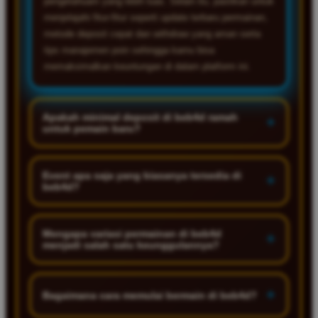
pengetahuam yang lebih luas. Selain itu, pastikan untuk
menjelajahi fitur-fitur seperti update terbaru permainan,
metode deposit cepat dan withdraw yang aman serta
tips manajemen poin sehingga kamu bisa
memaksimalkan keuntungan di dalam platform ini.
Apakah minimal deposit di beb4d ramah
+
untuk pemain baru?
Setelah register sebagai anggota, kamu bisa langsung
menjelajahi berbagai hiburan seru mulai dari slot, bingo,
Event apa saja yang biasanya tersedia di
+
beb4d?
roulette, taruhan olahraga, kasino live, hingga
permainan meja. Gunakan tips navigasi yang tersedia
Setelah registrasi selesai, anggota dapat
untuk beralih antar kategori dengan mudah sesuai
memanfaatkan tips untuk menjelajahi berbagai macam
Mengapa variasi permainan di beb4d
minatmu. Proses deposit dan penarikan cepat juga
+
menjadi salah satu keunggulannya?
permainan seperti slot dan permainan meja, misalnya,
didukung agar manajemen akun lebih praktis sepanjang
dengan memilih permainan yang menawarkan poin
hari. Jangan lupa cek pembaruan permainan terbaru
Setelah mendaftar dan menjadi anggota, bisa Anda
tinggi. Platform ini juga menyediakan strategi untuk
untuk meraih pengalaman optimal dan poin tinggi.
gunakan tips untuk menjelajahi berbagai jenis
+
penggunaan efektif bingo dan taruhan olahraga, seperti
Bagaimana cara memulai bermain di beb4d?
permainan, misalnya untuk menavigasi slot atau
menganalisis peringkat permainan untuk membuat