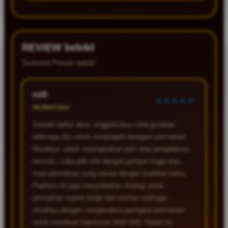
permainan meja demi meningkatkan pengalaman
Platform ini menyediakan beragam pilihan permainan,
keputusan yang lebih hati-hati. Untuk memaksimalkan
bermain Anda. Anda dapat memilih permainan dengan
baik kasino seperti slots dan bingo, atau permainan
pengalaman bermain, pengguna dapat mengakses
poin tinggi atau bahkan menerapkan strategi untuk
meja, bahkan sports-related gaming juga tersedia.
sepuluh tips untuk manajemen akun, seperti beralih
bingo dan taruhan olahraga seperti menganalisis
Misalnya, kamu dapat memilih untuk menavigasi
dengan cepat antara kategori kasino dan aktivitas
REVIEW beb4d
peringkatnya agar keputusan lebih tepat. Plattform ini
berbagai kategori permainan dengan mudah, atau
olahraga, disertai panduan penggunaan yang aman.
juga membekali pengguna dengan sepuluh tips untuk
Testimoni Pemain beb4d.
mencoba fitur terbaru di sekian banyak pilihan slot yang
Selain itu, platform menawarkan tips aplikasi dan
mengelola akun mereka, contohnya dengan beralih
tersedia secara gratis. Sebagai anggota baru, kamu
strategi khusus untuk akses baik mobile maupun
cepat antara kategori permainan kasino dan aktivitas
bisa mempelajari strategi dasar untuk mengelola
desktop. Sebagai contoh, pengguna dapat
dina
sports, serta panduan penggunaan yang aman. Anda
akunmu dengan efektif, seperti tips deposit dan
memanfaatkan alat akun untuk melacak permainan dan
★★★★★
bisa mengikuti tips untuk melakukan deposit dan
Verified User
penarikan yang cepat selain itu, kamu juga dapat
poin.
penarikan yang lebih cepat,atau memeriksa pembaruan
memperoleh poin sebagai hadiah atas aktivitas kamu
Setelah daftr, pengguna bisa memanfaatkan tips untuk
permainan terbaru. Secara keseluruhan, platform ini
dan bahkan merangking akunmu dengan berhasil
menjelajahi berbagai macam permainan seperti digital
bertujuan untuk memfasilitasi pengalaman bermain
memainkan berbagai jenis permainan. Platform ini juga
slots, bingo, atau table games. Misalnya, coba cari
yang mudah dan menyenangkan melalui berbagai tips.
memberikan panduan penggunaan yang aman dan
permainan yang menawarkan poin tinggi agar
mudah dipahami agar kamu dapat memaksimalkan
pengalaman lebih optimal. Platform ini juga
pengalaman bermain di seluruh kategori yang
menyediakan strategi untuk bermain taruhan olahraga
ditawarkan.
efektif, misalnya dengan menganalisis peringkat
permainan untuk membuat keputusan lebih bijaksana.
Pengguna dapat dengan mudah mengelola akun