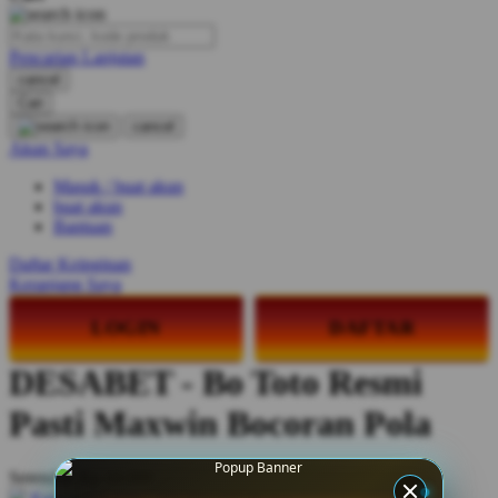
O
Pencarian Lanjutan
Oh Ma Grain
cancel
Okiedog
Cari
cancel
P
Akun Saya
Masuk / buat akun
Peachy
buat akun
Phil & Ted's
Bantuan
Philips Avent
Daftar Keinginan
Keranjang Saya
Pigeon
LOGIN
DAFTAR
Playgro
DESABET - Bo Toto Resmi
Poled Global
Pasti Maxwin Bocoran Pola
Ponycycle
Puma
Serendah
Rp 10.000
Pureats