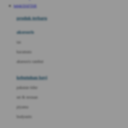
Awan
beb4d DAFTAR
Azetabio
produk terbaru
B
aksesoris
Baabaasheepz
tas
Babiators
kacamata
Baby Dove
aksesoris rambut
Baby Jogger
Baby Rovega
kebutuhan bayi
Babybee
pakaian tidur
Banana Boat
set & terusan
Banz
piyama
Barbie
bodysuits
Beaba