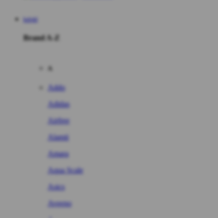
beb4d
Brand A-Z
A
Addo
Adidas
Airfree
Alamii
Amara
Aqua Scale
Asics
Aveeno