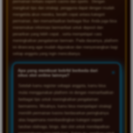
permainan terbaru seperti casino dan sports . Dengan
mengikuti tips dan strategi, pengguna dapat dengan mudah
mengelola akun mereka, beralih cepat antara kategori
permainan, dan memanfaatkan berbagai fitur. Anda juga bisa
menemukan informasi bermanfaat untuk deposit dan
penarikan yang lebih cepat , serta mempelajari cara
meningkatkan pengalaman bermain. Pada dasarnya, platform
ini dirancang agar mudah digunakan dan menyenangkan bagi
setiap anggota yang ingin mencobanya.
Apa yang membuat beb4d berbeda dari
+
situs slot online lainnya?
Setelah kamu register sebagai anggota, kamu bisa
mulai menggunakan platform ini dengan memanfaatkan
berbagai tips untuk meningkatkan pengalaman
bermainmu. Misalnya, kamu bisa mempelajari strategi
memilih permainan kasino berdasarkan peringkatnya
atau bagaimana membandingkan kategori seperti
taruhan olahraga, bingo, dan slot untuk mendapatkan