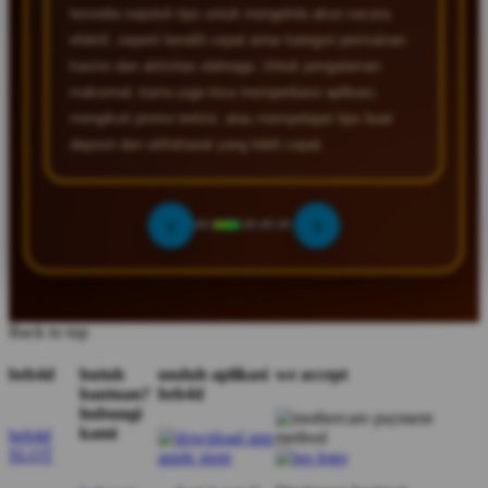
mereka, seperti beralih antara permainan kasino dan
aktivitas terkait olahraga, dengan panduan penggunaan
yang aman. Tips lain termasuk memeriksa pembaruan
permainan atau memanfaatkan tips untuk memastikan
proses deposit dan penarikan semakin cepat. Dengan
beragam tips ini, pengguna bisa maksimalkan
pengalaman mereka dan dapatkan keseruan bermain
online games di platform ini.
‹
›
Back to top
beb4d
butuh
unduh aplikasi
we accept
bantuan?
beb4d
hubungi
kami
beb4d