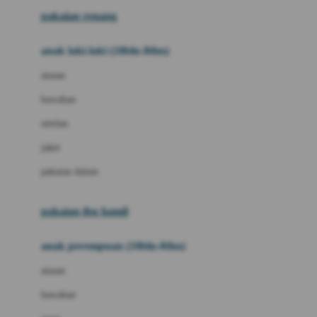
Buggygear
pakaian renang
Bumkins
anak laki-laki (18bln-8thn)
C
atasan
Cetaphil
bawahan
Chicco
setelan
Childlife
jaket
Clevamama
pakaian dalam
Cocolatte
Cottonseeds
pakaian ibu hamil
Cozy N Safe
anak perempuan (18bln-8thn)
Crane
atasan
Cybex
bawahan
D