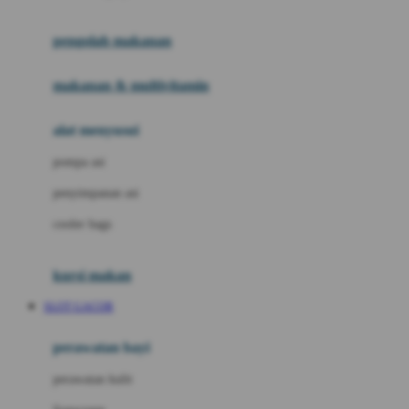
Joie
pengolah makanan
Joolz
Jujube
makanan & multivitamin
K
alat menyusui
Kiddycuts
pompa asi
Kumon
penyimpanan asi
L
cooler bags
Leapfrog
kursi makan
Leclerc
SLOT GACOR
Lee Vierra
Lillebaby
perawatan bayi
Little Bird Told Me
perawatan kulit
Little Miss Janis