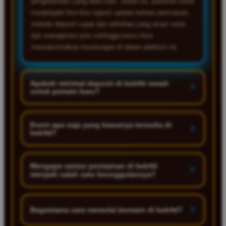
pengetahuam yang lebih luas. Selain itu, pastikan untuk
menjelajahi fitur-fitur seperti update terbaru permainan,
metode deposit cepat dan withdraw yang aman serta
tips manajemen poin sehingga kamu bisa
memaksimalkan keuntungan di dalam platform ini.
Apakah minimal deposit di beb4d ramah
+
untuk pemain baru?
Setelah register sebagai anggota, kamu bisa langsung
menjelajahi berbagai hiburan seru mulai dari slot, bingo,
Event apa saja yang biasanya tersedia di
+
beb4d?
roulette, taruhan olahraga, kasino live, hingga
permainan meja. Gunakan tips navigasi yang tersedia
Setelah registrasi selesai, anggota dapat
untuk beralih antar kategori dengan mudah sesuai
memanfaatkan tips untuk menjelajahi berbagai macam
Mengapa variasi permainan di beb4d
minatmu. Proses deposit dan penarikan cepat juga
+
menjadi salah satu keunggulannya?
permainan seperti slot dan permainan meja, misalnya,
didukung agar manajemen akun lebih praktis sepanjang
dengan memilih permainan yang menawarkan poin
hari. Jangan lupa cek pembaruan permainan terbaru
Setelah mendaftar dan menjadi anggota, bisa Anda
tinggi. Platform ini juga menyediakan strategi untuk
untuk meraih pengalaman optimal dan poin tinggi.
gunakan tips untuk menjelajahi berbagai jenis
+
penggunaan efektif bingo dan taruhan olahraga, seperti
Bagaimana cara memulai bermain di beb4d?
permainan, misalnya untuk menavigasi slot atau
menganalisis peringkat permainan untuk membuat