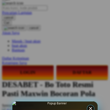
O
Pencarian Lanjutan
Oh Ma Grain
cancel
Okiedog
Cari
cancel
P
Akun Saya
Masuk / buat akun
Peachy
buat akun
Phil & Ted's
Bantuan
Philips Avent
Daftar Keinginan
Keranjang Saya
Pigeon
LOGIN
DAFTAR
Playgro
DESABET - Bo Toto Resmi
Poled Global
Pasti Maxwin Bocoran Pola
Ponycycle
Puma
Serendah
Rp 10.000
Pureats