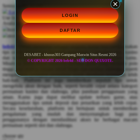
Serendah
Rp 10.000
Q
Earn
1.000.000
-
100.000.000
Bonus
LOGIN
Use Installment Options from
.
Laarn more
QV Baby
Available for :
home delivery
DAFTAR
store pickup
R
beb4d
Setelah mendaftar sebagai anggota, kamu bisa menggunakan
Real Shades
tips untuk menavigasi beragam permainan – misalnya slot, kasino
DESABET - khusus303 Gampang Maxwin Situs Resmi 2026
dan taruhan olahraga – untuk meningkatkan pengalaman kamu.
Red Castle
© COPYRIGHT 2026 beb4d - SEO DON QUIXOTE.
Misalnya, kamu dapat mencoba memilih game yang memiliki poin
tinggi atau strategi khusus untuk bingo dan taruhan olahraga, seperti
Ribbon Madness
menganalisis peringkat permainan untuk membuat keputusan lebih
hati-hati. Platform ini juga memberikan sepuluh tips untuk
S
mengelola akun dengan baik, seperti beralih cepat antara kategori
permainan kasino dan olahraga, plus panduan penggunaan yang
Sebamed
aman. Kamu juga dapat melihat update terbaru game, atau
menggunakan tips untuk deposit dan penarikan yang lebih cepat.
Silver Cross
Secara keseluruhan, platform ini bertujuan untuk memberikan
pengalaman yang mudah dan menyenangkan bagi para
Simply Idea
penggunanya dengan memfasilitasi akses ke berbagai macam
permainan seperti slot dan olahraga.
Skip Hop
choose qty
Spectra