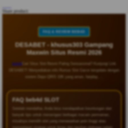
Share product:
FAQ & REVIEW BEB4D
DESABET - khusus303 Gampang
Maxwin Situs Resmi 2026
beb4d
Cari Situs Slot Resmi Paling Sensasional? Kunjungi Link
DESABET! Menyediakan info Rumus Slot Gacor terupdate dengan
sistem Depo QRIS 10K yang aman, fairplay, ...
FAQ beb4d SLOT
Setelah mendaftar, Anda bisa mendapatkan keuntungan dari
banyak tips untuk menavigasi berbagai macam permainan,
misalnya memilih slot yang menawarkan poin tinggi atau
mempelajari strategi untuk bingo dan taruhan olahraga selain