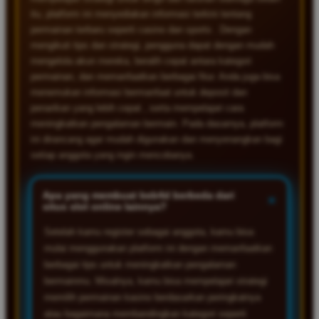
itu, platform ini menyediakan informasi terkini tentang
permainan terbaru seperti casino dan sports . Dengan
mengikuti tips dan strategi, pengguna dapat dengan mudah
mengelola akun mereka, beralih cepat antara kategori
permainan, dan memanfaatkan berbagai fitur. Anda juga bisa
menemukan informasi bermanfaat untuk deposit dan
penarikan yang lebih cepat , serta mempelajari cara
meningkatkan pengalaman bermain. Pada dasarnya, platform
ini dirancang agar mudah digunakan dan menyenangkan bagi
setiap anggota yang ingin mencobanya.
Apa yang membuat beb4d berbeda dari
+
situs slot online lainnya?
Setelah kamu register sebagai anggota, kamu bisa
mulai menggunakan platform ini dengan memanfaatkan
berbagai tips untuk meningkatkan pengalaman
bermainmu. Misalnya, kamu bisa mempelajari strategi
memilih permainan kasino berdasarkan peringkatnya
atau bagaimana membandingkan kategori seperti