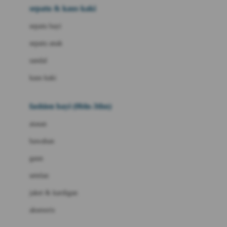
Beauty Barn
sepatu & kaus kaki
Bio Oil
sepatu bayi
Biolane
sepatu anak
Bite Fighters
sandal
Bizzi Growin
kaus kaki
Blackmores
fashion bayi (0bln-3thn)
Blooming Marvellous
atasan
Bonnels
bawahan
Bravado
gaun
Bruder
setelan
Brush Baby
jaket & kardigan
Buds Organics
aksesoris
Bugaboo