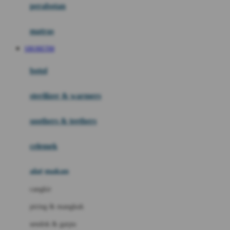
perabotan
Happy Tummy
Hauck
matras
Havaianas
SBOBET88
Hegen
botol
Hot Wheels
sterilizer & warmers
Hybrid
soothers & teethers
I
Inlacta DHA
celemek
Interlac
alat makan
Ivenet
cangkir
J
piring & mangkuk
Jack N Jill
sendok & garpu