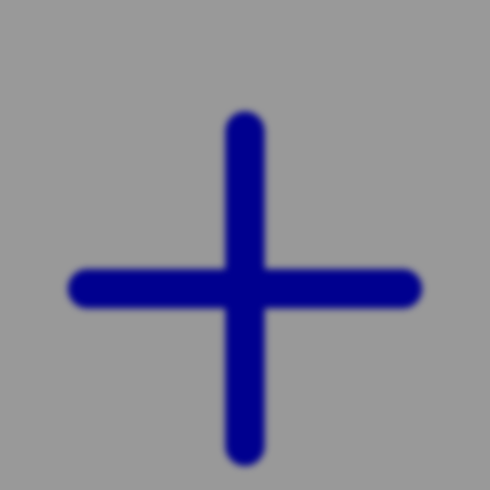
X
Xootz
Y
Yamatoya
Z
Zaxy
Zoggs
0-9
4Moms
59S