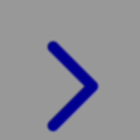
Twistshake
TY Toys
U
V
Veja
Vitaflow
Vtech
W
Waterland
Wellness