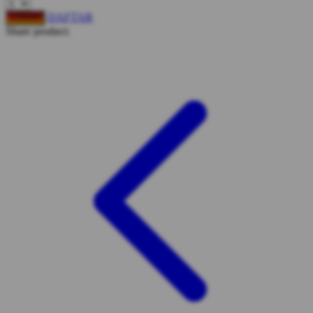
Squishmallows
DAFTAR
LOGIN
Share product:
Starbooks
Stick-O
Stokke
Sudocrem
Sumimo
Sunnylife
Sun-Staches
Swimava
T
Tommee Tippee
Trunki
Tutti Bambini