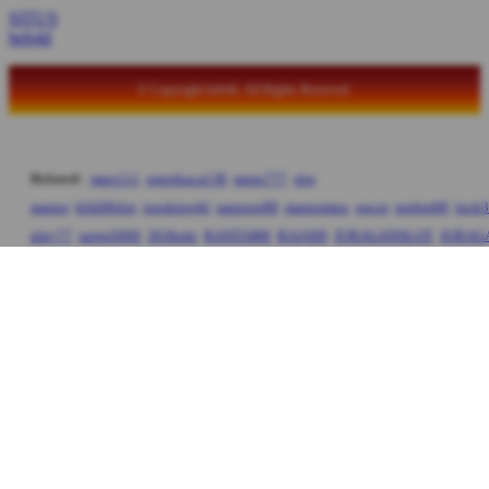
TOGEL
SITUS
beb4d
© Copyright beb4d. All Rights Reserved.
Related:
mpo111
gatotkaca138
mutu777
slot
master
klik88slot
totoking4d
sapporo88
mastermpo
gacor
probet88
luck
play77
surga5000
303hoki
RANTAI88
RAJA99
JURAGANSLOT
JURAG