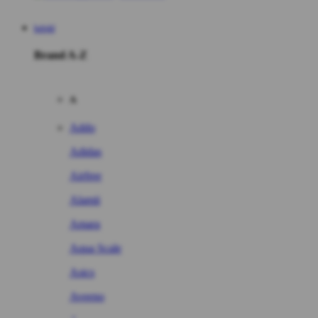
beb4d
Brand A-Z
A
Addo
Adidas
Airfree
Alamii
Amara
Aqua Scale
Asics
Aveeno