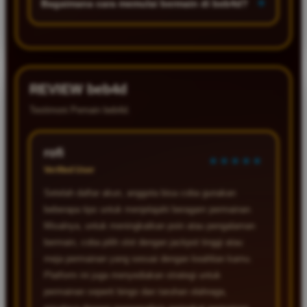
+
penggunaan efektif bingo dan taruhan olahraga, seperti
Bagaimana cara memulai bermain di beb4d?
permainan, misalnya untuk menavigasi slot atau
menganalisis peringkat permainan untuk membuat
permainan meja demi meningkatkan pengalaman
Platform ini menyediakan beragam pilihan permainan,
keputusan yang lebih hati-hati. Untuk memaksimalkan
bermain Anda. Anda dapat memilih permainan dengan
baik kasino seperti slots dan bingo, atau permainan
pengalaman bermain, pengguna dapat mengakses
poin tinggi atau bahkan menerapkan strategi untuk
meja, bahkan sports-related gaming juga tersedia.
sepuluh tips untuk manajemen akun, seperti beralih
bingo dan taruhan olahraga seperti menganalisis
Misalnya, kamu dapat memilih untuk menavigasi
dengan cepat antara kategori kasino dan aktivitas
REVIEW beb4d
peringkatnya agar keputusan lebih tepat. Plattform ini
berbagai kategori permainan dengan mudah, atau
olahraga, disertai panduan penggunaan yang aman.
juga membekali pengguna dengan sepuluh tips untuk
Testimoni Pemain beb4d.
mencoba fitur terbaru di sekian banyak pilihan slot yang
Selain itu, platform menawarkan tips aplikasi dan
mengelola akun mereka, contohnya dengan beralih
tersedia secara gratis. Sebagai anggota baru, kamu
strategi khusus untuk akses baik mobile maupun
cepat antara kategori permainan kasino dan aktivitas
bisa mempelajari strategi dasar untuk mengelola
desktop. Sebagai contoh, pengguna dapat
dina
sports, serta panduan penggunaan yang aman. Anda
akunmu dengan efektif, seperti tips deposit dan
memanfaatkan alat akun untuk melacak permainan dan
★★★★★
bisa mengikuti tips untuk melakukan deposit dan
Verified User
penarikan yang cepat selain itu, kamu juga dapat
poin.
penarikan yang lebih cepat,atau memeriksa pembaruan
memperoleh poin sebagai hadiah atas aktivitas kamu
Setelah daftr, pengguna bisa memanfaatkan tips untuk
permainan terbaru. Secara keseluruhan, platform ini
dan bahkan merangking akunmu dengan berhasil
menjelajahi berbagai macam permainan seperti digital
bertujuan untuk memfasilitasi pengalaman bermain
memainkan berbagai jenis permainan. Platform ini juga
slots, bingo, atau table games. Misalnya, coba cari
yang mudah dan menyenangkan melalui berbagai tips.
memberikan panduan penggunaan yang aman dan
permainan yang menawarkan poin tinggi agar
mudah dipahami agar kamu dapat memaksimalkan
pengalaman lebih optimal. Platform ini juga
pengalaman bermain di seluruh kategori yang
menyediakan strategi untuk bermain taruhan olahraga
ditawarkan.
efektif, misalnya dengan menganalisis peringkat