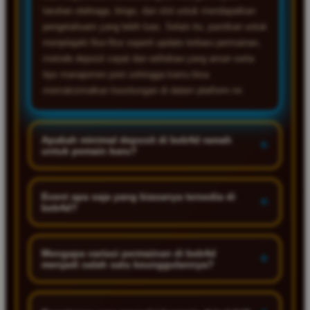
taruhan olahraga, bingo, dan slot untuk mendapatkan
pengetahuam yang lebih luas. Selain itu, pastikan untuk
menjelajahi fitur-fitur seperti update terbaru permainan,
metode deposit cepat dan withdraw yang aman serta
tips manajemen poin sehingga kamu bisa
memaksimalkan keuntungan di dalam platform ini.
Apakah minimal deposit di beb4d ramah
+
untuk pemain baru?
Setelah register sebagai anggota, kamu bisa langsung
menjelajahi berbagai hiburan seru mulai dari slot, bingo,
Event apa saja yang biasanya tersedia di
+
beb4d?
roulette, taruhan olahraga, kasino live, hingga
permainan meja. Gunakan tips navigasi yang tersedia
Setelah registrasi selesai, anggota dapat
untuk beralih antar kategori dengan mudah sesuai
memanfaatkan tips untuk menjelajahi berbagai macam
Mengapa variasi permainan di beb4d
minatmu. Proses deposit dan penarikan cepat juga
+
menjadi salah satu keunggulannya?
permainan seperti slot dan permainan meja, misalnya,
didukung agar manajemen akun lebih praktis sepanjang
dengan memilih permainan yang menawarkan poin
hari. Jangan lupa cek pembaruan permainan terbaru
Setelah mendaftar dan menjadi anggota, bisa Anda
tinggi. Platform ini juga menyediakan strategi untuk
untuk meraih pengalaman optimal dan poin tinggi.
gunakan tips untuk menjelajahi berbagai jenis