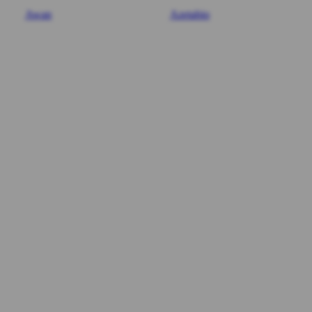
Awan
Azetabio