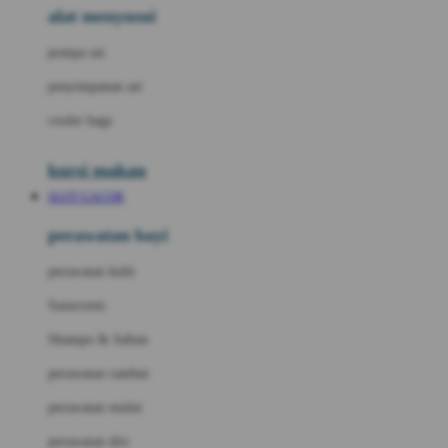
alat menyusui
pompa asi
penyimpanan asi
cooler bags
kursi makan
SLOT GACOR
perawatan bayi
perawatan kulit
Sunscreen
Shampo & Sabun
perawatan rambut
perawatan mulut
perawatan diri