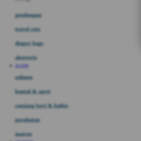
gendongan
travel cots
diaper bags
aksesoris
SLOT88
selimut
bantal & sprei
ranjang bayi & balita
perabotan
matras