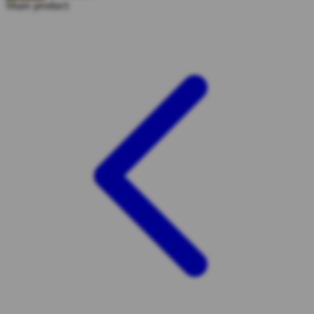
Share product:
Squishmallows
Starbooks
Stick-O
Stokke
Sudocrem
Sumimo
Sunnylife
Sun-Staches
Swimava
T
Tommee Tippee
Trunki
Tutti Bambini