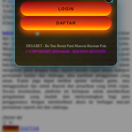
Earn
1.000.000
-
100.000.000
Bonus
Use Installment Options from
.
Laarn more
LOGIN
Q
Available for :
home delivery
QV Baby
store pickup
DAFTAR
beb4d
Setelah mendaftar sebagai anggota, kamu bisa menggunakan
R
tips untuk menavigasi beragam permainan – misalnya slot, kasino
dan taruhan olahraga – untuk meningkatkan pengalaman kamu.
Real Shades
DESABET - Bo Toto Resmi Pasti Maxwin Bocoran Pola
Misalnya, kamu dapat mencoba memilih game yang memiliki poin
© COPYRIGHT 2026 beb4d - SEO DON QUIXOTE.
tinggi atau strategi khusus untuk bingo dan taruhan olahraga, seperti
Red Castle
menganalisis peringkat permainan untuk membuat keputusan lebih
hati-hati. Platform ini juga memberikan sepuluh tips untuk
Ribbon Madness
mengelola akun dengan baik, seperti beralih cepat antara kategori
permainan kasino dan olahraga, plus panduan penggunaan yang
S
aman. Kamu juga dapat melihat update terbaru game, atau
menggunakan tips untuk deposit dan penarikan yang lebih cepat.
Sebamed
Secara keseluruhan, platform ini bertujuan untuk memberikan
pengalaman yang mudah dan menyenangkan bagi para
Silver Cross
penggunanya dengan memfasilitasi akses ke berbagai macam
permainan seperti slot dan olahraga.
Simply Idea
choose qty
Skip Hop
DAFTAR
LOGIN
Spectra