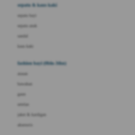
Beauty Barn
sepatu & kaus kaki
Bio Oil
sepatu bayi
Biolane
sepatu anak
Bite Fighters
sandal
Bizzi Growin
kaus kaki
Blackmores
fashion bayi (0bln-3thn)
Blooming Marvellous
atasan
Bonnels
bawahan
Bravado
gaun
Bruder
setelan
Brush Baby
jaket & kardigan
Buds Organics
aksesoris
Bugaboo