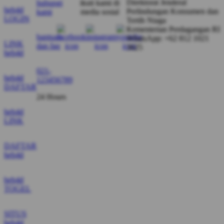
SLOT
Direktorat Jenderal
hubungi
ikuti kami di
beb4d
Perlindungan Konsumen dan
kami
media sosial
LOGIN
Tertib Niaga
Kementerian Perdagangan RI
bantuan
WhatsApp: +62 812 1021
LINK
dan faq
3625
beb4d
021-
beb4d
123456789
DAFTAR
24 Hours
beb4d
LINK
DAFTAR
beb4d
beb4d
TOGEL