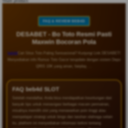
Share product:
FAQ & REVIEW BEB4D
DESABET - Bo Toto Resmi Pasti
Maxwin Bocoran Pola
beb4d
Cari Situs Toto Paling Sensasional? Kunjungi Link DESABET!
Menyediakan info Rumus Toto Gacor terupdate dengan sistem Depo
QRIS 10K yang aman, fairplay, ...
FAQ beb4d SLOT
Setelah mendaftar, Anda bisa mendapatkan keuntungan dari
banyak tips untuk menavigasi berbagai macam permainan,
misalnya memilih slot yang menawarkan poin tinggi atau
mempelajari strategi untuk bingo dan taruhan olahraga selain
itu, platform ini menyediakan informasi terkini tentang