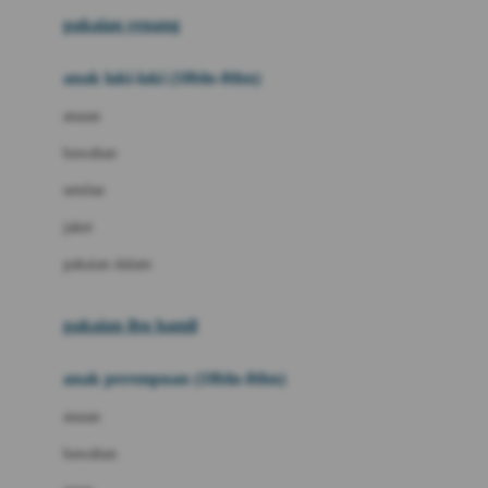
Buggygear
pakaian renang
Bumkins
anak laki-laki (18bln-8thn)
C
atasan
Cetaphil
bawahan
Chicco
setelan
Childlife
jaket
Clevamama
pakaian dalam
Cocolatte
Cottonseeds
pakaian ibu hamil
Cozy N Safe
anak perempuan (18bln-8thn)
Crane
atasan
Cybex
bawahan
D