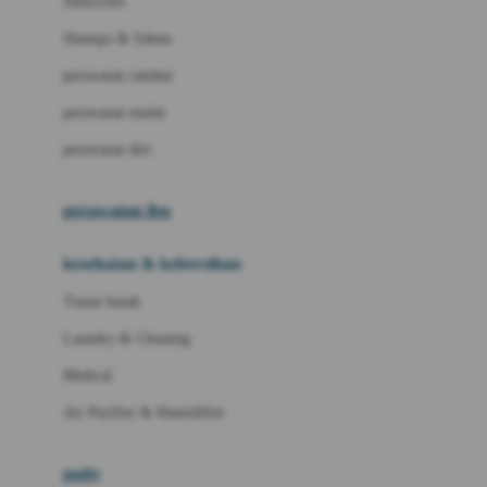
Sunscreen
London Taxi
Shampo & Sabun
Love To Dream
perawatan rambut
perawatan mulut
M
perawatan diri
Magformers
Mama's Choice
perawatan ibu
Mamas&Papas
kesehatan & kebersihan
Mamaway
Tissue basah
Maxi Cosi
Laundry & Cleaning
Megabloks
Medical
Micro
Air Purifier & Humidifier
MiDeer
Mimi & Lula
potty