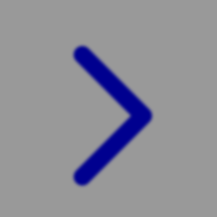
Twistshake
TY Toys
U
V
Veja
Vitaflow
Vtech
W
Waterland
Wellness