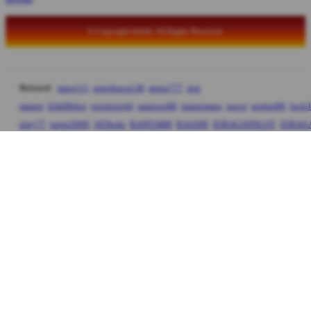
SITUS
beb4d
© Copyright beb4d. All Rights Reserved.
Related:
mpo111
gatotkaca138
mutu777
slot
master
klik88slot
totoking4d
sapporo88
mastermpo
gacor
probet88
luck
play77
surga5000
303hoki
RANTAI88
RAJA99
JURAGANSLOT
JURAG