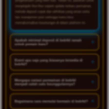
pengetahuam yang lebih luas. Selain itu, pastikan untuk
menjelajahi fitur-fitur seperti update terbaru permainan,
metode deposit cepat dan withdraw yang aman serta
tips manajemen poin sehingga kamu bisa
memaksimalkan keuntungan di dalam platform ini.
Apakah minimal deposit di beb4d ramah
+
untuk pemain baru?
Setelah register sebagai anggota, kamu bisa langsung
menjelajahi berbagai hiburan seru mulai dari slot, bingo,
Event apa saja yang biasanya tersedia di
+
beb4d?
roulette, taruhan olahraga, kasino live, hingga
permainan meja. Gunakan tips navigasi yang tersedia
Setelah registrasi selesai, anggota dapat
untuk beralih antar kategori dengan mudah sesuai
memanfaatkan tips untuk menjelajahi berbagai macam
Mengapa variasi permainan di beb4d
minatmu. Proses deposit dan penarikan cepat juga
+
menjadi salah satu keunggulannya?
permainan seperti slot dan permainan meja, misalnya,
didukung agar manajemen akun lebih praktis sepanjang
dengan memilih permainan yang menawarkan poin
hari. Jangan lupa cek pembaruan permainan terbaru
Setelah mendaftar dan menjadi anggota, bisa Anda
tinggi. Platform ini juga menyediakan strategi untuk
untuk meraih pengalaman optimal dan poin tinggi.
gunakan tips untuk menjelajahi berbagai jenis
+
penggunaan efektif bingo dan taruhan olahraga, seperti
Bagaimana cara memulai bermain di beb4d?
permainan, misalnya untuk menavigasi slot atau
menganalisis peringkat permainan untuk membuat