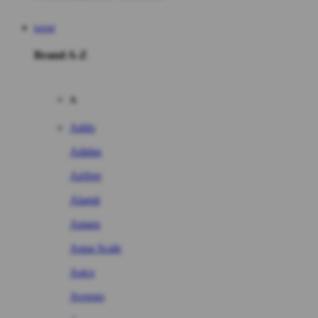
beb4d
Brand A-Z
A
Addo
Adidas
Airfree
Alamii
Amara
Aqua Scale
Asics
Aveeno