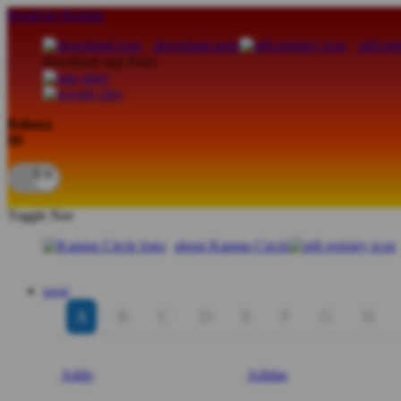
lewati ke Konten
download apps
gift reg
download app from:
Bahasa
ID
Toggle Nav
about Kanmo Circle
beb4d
A
B
C
D
E
F
G
H
Addo
Adidas