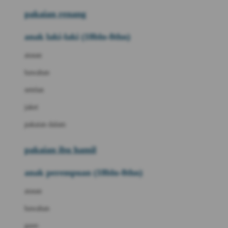
pakaian renang
anak laki-laki (18bln-8thn)
atasan
bawahan
setelan
jaket
pakaian dalam
pakaian ibu hamil
anak perempuan (18bln-8thn)
atasan
bawahan
gaun