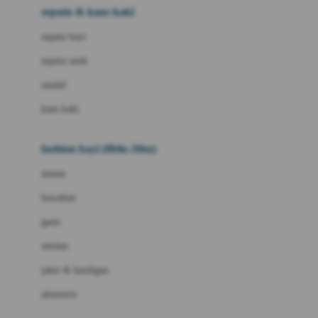
Beauty Barn
sepatu & kaus kaki
Bio Oil
sepatu bayi
Biolane
sepatu anak
Bite Fighters
sandal
Bizzi Growin
kaus kaki
Blackmores
fashion bayi (0bln-3thn)
Blooming Marvellous
atasan
Bonnels
bawahan
Bravado
gaun
Bruder
setelan
Brush Baby
jaket & kardigan
Buds Organics
aksesoris
Bugaboo