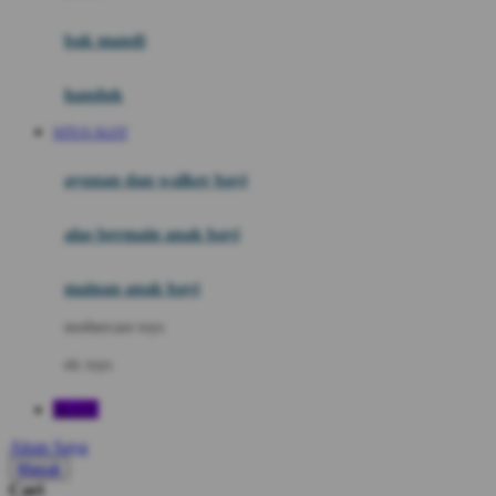
Mini Monkey
Moby
bak mandi
Momami
handuk
Mothercare
SITUS SLOT
Mustela
ayunan dan walker bayi
My Buddy Tag
My K
alas bermain anak bayi
N
mainan anak bayi
Naif
mothercare toys
Nike
elc toys
Nordic Natural
SLOT
Nuby
Akun Saya
Nuna
Masuk
Cari