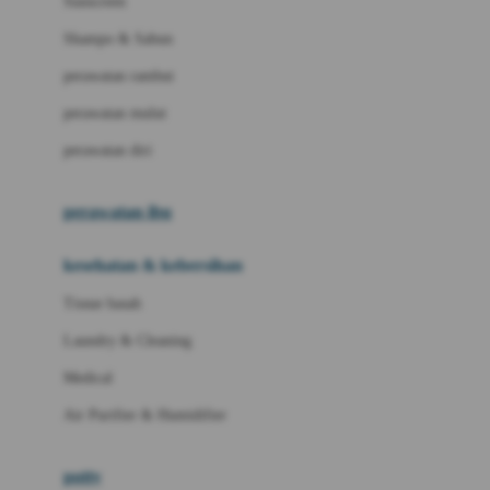
Sunscreen
London Taxi
Shampo & Sabun
Love To Dream
perawatan rambut
perawatan mulut
M
perawatan diri
Magformers
Mama's Choice
perawatan ibu
Mamas&Papas
kesehatan & kebersihan
Mamaway
Tissue basah
Maxi Cosi
Laundry & Cleaning
Megabloks
Medical
Micro
Air Purifier & Humidifier
MiDeer
Mimi & Lula
potty