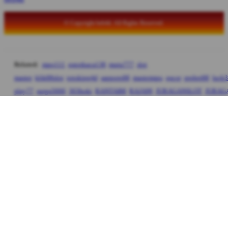
SITUS
beb4d
© Copyright beb4d. All Rights Reserved.
Related:
mpo111
gatotkaca138
mutu777
slot
master
klik88slot
totoking4d
sapporo88
mastermpo
gacor
probet88
luck
play77
surga5000
303hoki
RANTAI88
RAJA99
JURAGANSLOT
JURAG