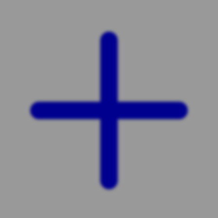
X
Xootz
Y
Yamatoya
Z
Zaxy
Zoggs
0-9
4Moms
59S