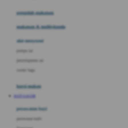
Joie
pengolah makanan
Joolz
Jujube
makanan & multivitamin
K
alat menyusui
Kiddycuts
pompa asi
Kumon
penyimpanan asi
L
cooler bags
Leapfrog
kursi makan
Leclerc
SLOT GACOR
Lee Vierra
Lillebaby
perawatan bayi
Little Bird Told Me
perawatan kulit
Little Miss Janis