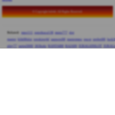
SITUS
beb4d
© Copyright beb4d. All Rights Reserved.
Related:
mpo111
gatotkaca138
mutu777
slot
master
klik88slot
totoking4d
sapporo88
mastermpo
gacor
probet88
luck
play77
surga5000
303hoki
RANTAI88
RAJA99
JURAGANSLOT
JURAG