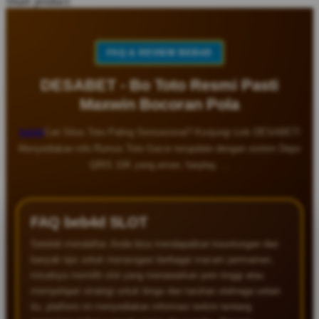
Share product:
FAQ & REVIEW BEB4D
DESABET - Bo Toto Resmi Pasti
Maxwin Bocoran Pola
beb4d
Cari Situs Toto Paling Sensasional? Kunjungi Link DESABET!
Menyediakan info Rumus Toto Gacor terupdate dengan sistem Depo
QRIS 10K yang aman, fairplay, ...
FAQ beb4d SLOT
Setelah mendaftar, Anda bisa mendapatkan keuntungan dari
banyak tips untuk menavigasi berbagai macam permainan,
misalnya memilih slot yang menawarkan poin tinggi atau
mempelajari strategi untuk bingo dan taruhan olahraga selain
itu, platform ini menyediakan informasi terkini tentang