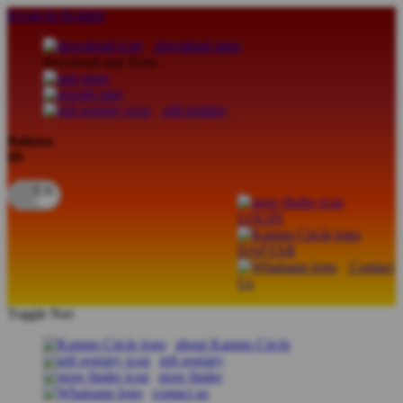
lewati ke Konten
download apps
download app from:
gift registry
Bahasa
ID
LOGIN
DAFTAR
Contact
Us
Toggle Nav
about Kanmo Circle
gift registry
store finder
contact us