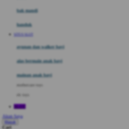
Mini Monkey
Moby
bak mandi
Momami
handuk
Mothercare
SITUS SLOT
Mustela
ayunan dan walker bayi
My Buddy Tag
My K
alas bermain anak bayi
N
mainan anak bayi
Naif
mothercare toys
Nike
elc toys
Nordic Natural
SLOT
Nuby
Akun Saya
Nuna
Masuk
Cari