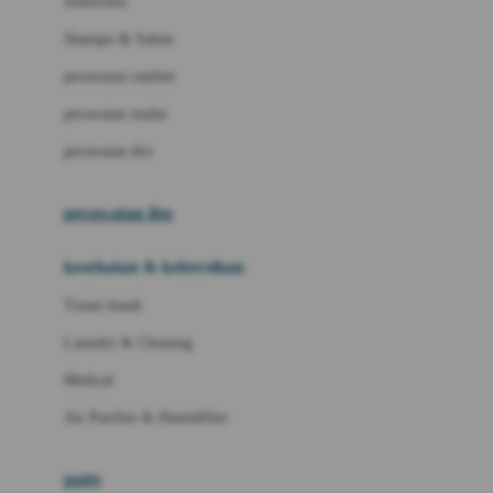
Sunscreen
London Taxi
Shampo & Sabun
Love To Dream
perawatan rambut
perawatan mulut
M
perawatan diri
Magformers
Mama's Choice
perawatan ibu
Mamas&Papas
kesehatan & kebersihan
Mamaway
Tissue basah
Maxi Cosi
Laundry & Cleaning
Megabloks
Medical
Micro
Air Purifier & Humidifier
MiDeer
Mimi & Lula
potty