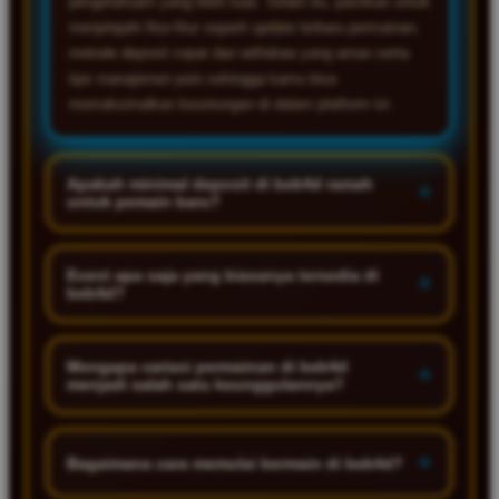
pengetahuam yang lebih luas. Selain itu, pastikan untuk
menjelajahi fitur-fitur seperti update terbaru permainan,
metode deposit cepat dan withdraw yang aman serta
tips manajemen poin sehingga kamu bisa
memaksimalkan keuntungan di dalam platform ini.
Apakah minimal deposit di beb4d ramah
+
untuk pemain baru?
Setelah register sebagai anggota, kamu bisa langsung
menjelajahi berbagai hiburan seru mulai dari slot, bingo,
Event apa saja yang biasanya tersedia di
+
beb4d?
roulette, taruhan olahraga, kasino live, hingga
permainan meja. Gunakan tips navigasi yang tersedia
Setelah registrasi selesai, anggota dapat
untuk beralih antar kategori dengan mudah sesuai
memanfaatkan tips untuk menjelajahi berbagai macam
Mengapa variasi permainan di beb4d
minatmu. Proses deposit dan penarikan cepat juga
+
menjadi salah satu keunggulannya?
permainan seperti slot dan permainan meja, misalnya,
didukung agar manajemen akun lebih praktis sepanjang
dengan memilih permainan yang menawarkan poin
hari. Jangan lupa cek pembaruan permainan terbaru
Setelah mendaftar dan menjadi anggota, bisa Anda
tinggi. Platform ini juga menyediakan strategi untuk
untuk meraih pengalaman optimal dan poin tinggi.
gunakan tips untuk menjelajahi berbagai jenis
+
penggunaan efektif bingo dan taruhan olahraga, seperti
Bagaimana cara memulai bermain di beb4d?
permainan, misalnya untuk menavigasi slot atau
menganalisis peringkat permainan untuk membuat