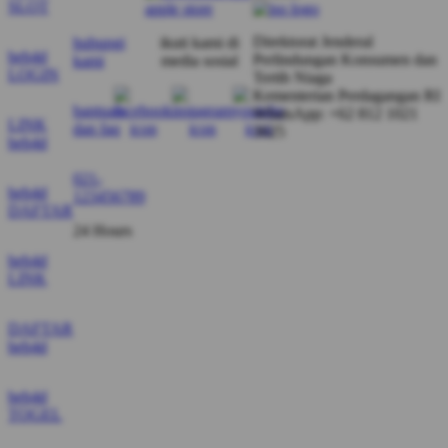
hubungi
kami
beb4d
SLOT
Direktorat Jenderal
hubungi
ikuti kami di
beb4d
Perlindungan Konsumen dan
kami
media sosial
LOGIN
Tertib Niaga
Kementerian Perdagangan RI
bantuan
WhatsApp: +62 812 1021
LINK
dan faq
3625
beb4d
021-
beb4d
123456789
DAFTAR
24 Hours
beb4d
LINK
DAFTAR
beb4d
beb4d