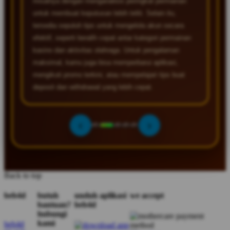
permainan untuk membuat keputusan lebih bijaksana.
Pengguna dapat dengan mudah mengelola akun
mereka, seperti beralih antara permainan kasino dan
aktivitas terkait olahraga, dengan panduan penggunaan
yang aman. Tips lain termasuk memeriksa pembaruan
permainan atau memanfaatkan tips untuk memastikan
proses deposit dan penarikan semakin cepat. Dengan
beragam tips ini, pengguna bisa maksimalkan
pengalaman mereka dan dapatkan keseruan bermain
online games di platform ini.
‹
›
Back to top
beb4d
butuh
unduh aplikasi
we accept
bantuan?
beb4d