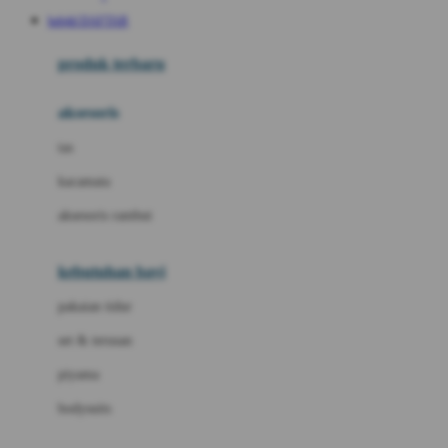
Awan
beb4d DAFTAR
Azetabio
produk terbaru
B
aksesoris
Baabaasheepz
tas
Babiators
kacamata
Baby Dove
aksesoris rambut
Baby Jogger
Baby Rovega
kebutuhan bayi
Babybee
pakaian tidur
Banana Boat
set & terusan
Banz
piyama
Barbie
bodysuits
Beaba