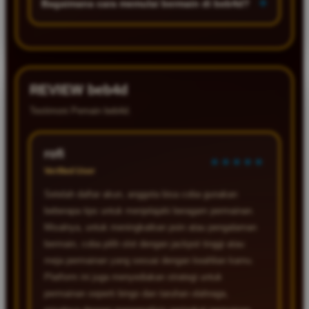
+
penggunaan efektif bingo dan taruhan olahraga, seperti
Bagaimana cara memulai bermain di beb4d?
permainan, misalnya untuk menavigasi slot atau
menganalisis peringkat permainan untuk membuat
permainan meja demi meningkatkan pengalaman
Platform ini menyediakan beragam pilihan permainan,
keputusan yang lebih hati-hati. Untuk memaksimalkan
bermain Anda. Anda dapat memilih permainan dengan
baik kasino seperti slots dan bingo, atau permainan
pengalaman bermain, pengguna dapat mengakses
poin tinggi atau bahkan menerapkan strategi untuk
meja, bahkan sports-related gaming juga tersedia.
sepuluh tips untuk manajemen akun, seperti beralih
bingo dan taruhan olahraga seperti menganalisis
Misalnya, kamu dapat memilih untuk menavigasi
dengan cepat antara kategori kasino dan aktivitas
REVIEW beb4d
peringkatnya agar keputusan lebih tepat. Plattform ini
berbagai kategori permainan dengan mudah, atau
olahraga, disertai panduan penggunaan yang aman.
juga membekali pengguna dengan sepuluh tips untuk
Testimoni Pemain beb4d.
mencoba fitur terbaru di sekian banyak pilihan slot yang
Selain itu, platform menawarkan tips aplikasi dan
mengelola akun mereka, contohnya dengan beralih
tersedia secara gratis. Sebagai anggota baru, kamu
strategi khusus untuk akses baik mobile maupun
cepat antara kategori permainan kasino dan aktivitas
bisa mempelajari strategi dasar untuk mengelola
desktop. Sebagai contoh, pengguna dapat
dina
sports, serta panduan penggunaan yang aman. Anda
akunmu dengan efektif, seperti tips deposit dan
memanfaatkan alat akun untuk melacak permainan dan
★★★★★
bisa mengikuti tips untuk melakukan deposit dan
Verified User
penarikan yang cepat selain itu, kamu juga dapat
poin.
penarikan yang lebih cepat,atau memeriksa pembaruan
memperoleh poin sebagai hadiah atas aktivitas kamu
Setelah daftr, pengguna bisa memanfaatkan tips untuk
permainan terbaru. Secara keseluruhan, platform ini
dan bahkan merangking akunmu dengan berhasil
menjelajahi berbagai macam permainan seperti digital
bertujuan untuk memfasilitasi pengalaman bermain
memainkan berbagai jenis permainan. Platform ini juga
slots, bingo, atau table games. Misalnya, coba cari
yang mudah dan menyenangkan melalui berbagai tips.
memberikan panduan penggunaan yang aman dan
permainan yang menawarkan poin tinggi agar
mudah dipahami agar kamu dapat memaksimalkan
pengalaman lebih optimal. Platform ini juga
pengalaman bermain di seluruh kategori yang
menyediakan strategi untuk bermain taruhan olahraga
ditawarkan.
efektif, misalnya dengan menganalisis peringkat