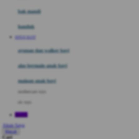
Mini Monkey
Moby
bak mandi
Momami
handuk
Mothercare
SITUS SLOT
Mustela
ayunan dan walker bayi
My Buddy Tag
My K
alas bermain anak bayi
N
mainan anak bayi
Naif
mothercare toys
Nike
elc toys
Nordic Natural
SLOT
Nuby
Akun Saya
Nuna
Masuk
Cari