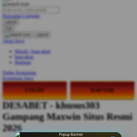
O
Pencarian Lanjutan
Oh Ma Grain
cancel
Okiedog
Cari
cancel
P
Akun Saya
Masuk / buat akun
Peachy
buat akun
Phil & Ted's
Bantuan
Philips Avent
Daftar Keinginan
Keranjang Saya
Pigeon
LOGIN
DAFTAR
Playgro
DESABET - khusus303
Poled Global
Gampang Maxwin Situs Resmi
Ponycycle
Puma
2026
Pureats