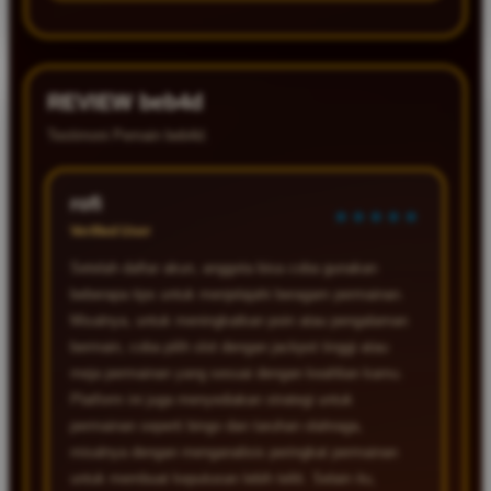
permainan meja demi meningkatkan pengalaman
Platform ini menyediakan beragam pilihan permainan,
keputusan yang lebih hati-hati. Untuk memaksimalkan
bermain Anda. Anda dapat memilih permainan dengan
baik kasino seperti slots dan bingo, atau permainan
pengalaman bermain, pengguna dapat mengakses
poin tinggi atau bahkan menerapkan strategi untuk
meja, bahkan sports-related gaming juga tersedia.
sepuluh tips untuk manajemen akun, seperti beralih
bingo dan taruhan olahraga seperti menganalisis
Misalnya, kamu dapat memilih untuk menavigasi
dengan cepat antara kategori kasino dan aktivitas
REVIEW beb4d
peringkatnya agar keputusan lebih tepat. Plattform ini
berbagai kategori permainan dengan mudah, atau
olahraga, disertai panduan penggunaan yang aman.
juga membekali pengguna dengan sepuluh tips untuk
Testimoni Pemain beb4d.
mencoba fitur terbaru di sekian banyak pilihan slot yang
Selain itu, platform menawarkan tips aplikasi dan
mengelola akun mereka, contohnya dengan beralih
tersedia secara gratis. Sebagai anggota baru, kamu
strategi khusus untuk akses baik mobile maupun
cepat antara kategori permainan kasino dan aktivitas
bisa mempelajari strategi dasar untuk mengelola
desktop. Sebagai contoh, pengguna dapat
dina
sports, serta panduan penggunaan yang aman. Anda
akunmu dengan efektif, seperti tips deposit dan
memanfaatkan alat akun untuk melacak permainan dan
★★★★★
bisa mengikuti tips untuk melakukan deposit dan
Verified User
penarikan yang cepat selain itu, kamu juga dapat
poin.
penarikan yang lebih cepat,atau memeriksa pembaruan
memperoleh poin sebagai hadiah atas aktivitas kamu
Setelah daftr, pengguna bisa memanfaatkan tips untuk
permainan terbaru. Secara keseluruhan, platform ini
dan bahkan merangking akunmu dengan berhasil
menjelajahi berbagai macam permainan seperti digital
bertujuan untuk memfasilitasi pengalaman bermain
memainkan berbagai jenis permainan. Platform ini juga
slots, bingo, atau table games. Misalnya, coba cari
yang mudah dan menyenangkan melalui berbagai tips.
memberikan panduan penggunaan yang aman dan
permainan yang menawarkan poin tinggi agar
mudah dipahami agar kamu dapat memaksimalkan
pengalaman lebih optimal. Platform ini juga
pengalaman bermain di seluruh kategori yang
menyediakan strategi untuk bermain taruhan olahraga
ditawarkan.
efektif, misalnya dengan menganalisis peringkat
permainan untuk membuat keputusan lebih bijaksana.
Pengguna dapat dengan mudah mengelola akun