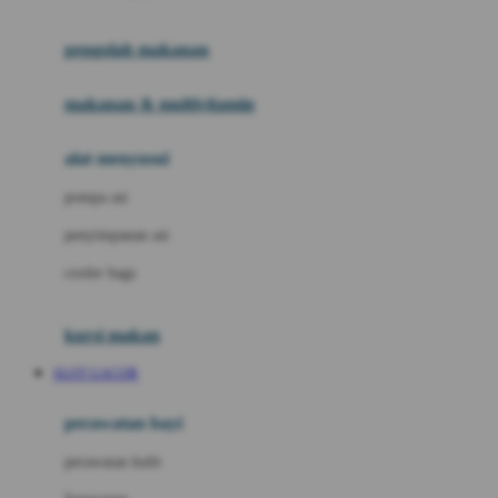
Joie
pengolah makanan
Joolz
Jujube
makanan & multivitamin
K
alat menyusui
Kiddycuts
pompa asi
Kumon
penyimpanan asi
L
cooler bags
Leapfrog
kursi makan
Leclerc
SLOT GACOR
Lee Vierra
Lillebaby
perawatan bayi
Little Bird Told Me
perawatan kulit
Little Miss Janis