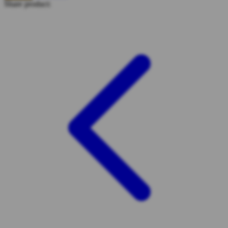
Share product:
Squishmallows
Starbooks
Stick-O
Stokke
Sudocrem
Sumimo
Sunnylife
Sun-Staches
Swimava
T
Tommee Tippee
Trunki
Tutti Bambini