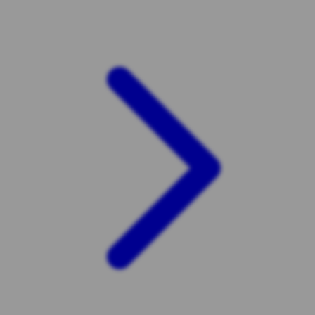
Twistshake
TY Toys
U
V
Veja
Vitaflow
Vtech
W
Waterland
Wellness