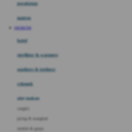
perabotan
Happy Tummy
Hauck
matras
Havaianas
SBOBET88
Hegen
botol
Hot Wheels
sterilizer & warmers
Hybrid
soothers & teethers
I
Inlacta DHA
celemek
Interlac
alat makan
Ivenet
cangkir
J
piring & mangkuk
Jack N Jill
sendok & garpu