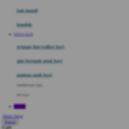
Mini Monkey
Moby
bak mandi
Momami
handuk
Mothercare
SITUS SLOT
Mustela
ayunan dan walker bayi
My Buddy Tag
My K
alas bermain anak bayi
N
mainan anak bayi
Naif
mothercare toys
Nike
elc toys
Nordic Natural
SLOT
Nuby
Akun Saya
Nuna
Masuk
Cari