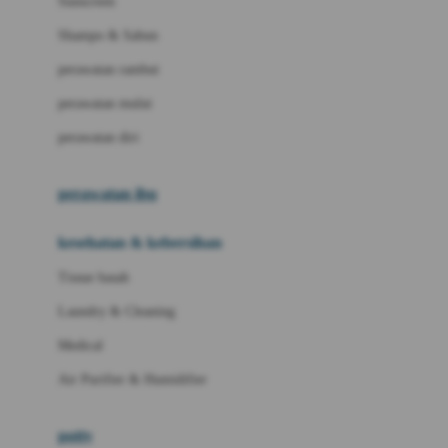
Sunscreen
London Taxi
Shampo & Sabun
Love To Dream
perawatan rambut
perawatan mulut
M
perawatan diri
Magformers
Mama's Choice
perawatan ibu
Mamas&Papas
kesehatan & kebersihan
Mamaway
Tissue basah
Maxi Cosi
Laundry & Cleaning
Megabloks
Medical
Micro
Air Purifier & Humidifier
MiDeer
Mimi & Lula
potty