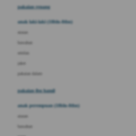
Buggygear
pakaian renang
Bumkins
anak laki-laki (18bln-8thn)
C
atasan
Cetaphil
bawahan
Chicco
setelan
Childlife
jaket
Clevamama
pakaian dalam
Cocolatte
Cottonseeds
pakaian ibu hamil
Cozy N Safe
anak perempuan (18bln-8thn)
Crane
atasan
Cybex
bawahan
D