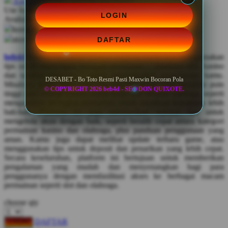
Earn
1.000.000
-
100.000.000
Bonus
Use Installment Options from
.
Laarn more
LOGIN
Q
Available for :
home delivery
QV Baby
store pickup
DAFTAR
beb4d
Setelah mendaftar sebagai anggota, kamu bisa menggunakan
R
tips untuk menavigasi beragam permainan – misalnya slot, kasino
dan taruhan olahraga – untuk meningkatkan pengalaman kamu.
Real Shades
DESABET - Bo Toto Resmi Pasti Maxwin Bocoran Pola
Misalnya, kamu dapat mencoba memilih game yang memiliki poin
© COPYRIGHT 2026 beb4d - SEO DON QUIXOTE.
tinggi atau strategi khusus untuk bingo dan taruhan olahraga, seperti
Red Castle
menganalisis peringkat permainan untuk membuat keputusan lebih
hati-hati. Platform ini juga memberikan sepuluh tips untuk
Ribbon Madness
mengelola akun dengan baik, seperti beralih cepat antara kategori
permainan kasino dan olahraga, plus panduan penggunaan yang
S
aman. Kamu juga dapat melihat update terbaru game, atau
menggunakan tips untuk deposit dan penarikan yang lebih cepat.
Sebamed
Secara keseluruhan, platform ini bertujuan untuk memberikan
pengalaman yang mudah dan menyenangkan bagi para
Silver Cross
penggunanya dengan memfasilitasi akses ke berbagai macam
permainan seperti slot dan olahraga.
Simply Idea
choose qty
Skip Hop
DAFTAR
LOGIN
Spectra