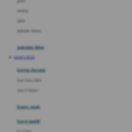
gaun
Dae Organics
setelan
Docare
jaket
Doona
pakaian dalam
Down To Earth
Drew
pakaian tidur
Dr. Brown's
beb4d LOGIN
E
kereta dorong
ELC
bayi baru lahir
Ergobaby
usia 6 bulan+
Expert Care
koper anak
Ezyroller
kursi mobil
F
0-13 Kg