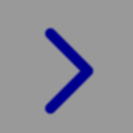
Twistshake
TY Toys
U
V
Veja
Vitaflow
Vtech
W
Waterland
Wellness