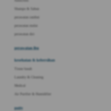
Sunscreen
London Taxi
Shampo & Sabun
Love To Dream
perawatan rambut
perawatan mulut
M
perawatan diri
Magformers
Mama's Choice
perawatan ibu
Mamas&Papas
kesehatan & kebersihan
Mamaway
Tissue basah
Maxi Cosi
Laundry & Cleaning
Megabloks
Medical
Micro
Air Purifier & Humidifier
MiDeer
Mimi & Lula
potty