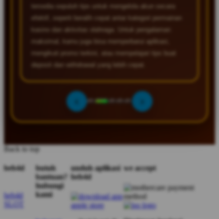
mereka, seperti beralih antara permainan kasino dan
aktivitas terkait olahraga, dengan panduan penggunaan
yang aman. Tips lain termasuk memeriksa pembaruan
permainan atau memanfaatkan tips untuk memastikan
proses deposit dan penarikan semakin cepat. Dengan
beragam tips ini, pengguna bisa maksimalkan
pengalaman mereka dan dapatkan keseruan bermain
online games di platform ini.
‹
›
Back to top
beb4d
butuh
unduh aplikasi
we accept
bantuan?
beb4d
hubungi
kami
beb4d