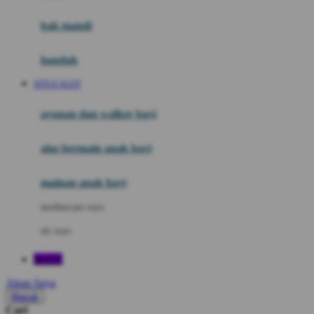
Mini Monkey
Moby
bak mandi
Momami
handuk
Mothercare
SITUS SLOT
Mustela
ayunan dan walker bayi
My Buddy Tag
My K
alas bermain anak bayi
N
mainan anak bayi
Naif
mothercare toys
Nike
elc toys
Nordic Natural
SLOT
Nuby
Akun Saya
Nuna
Masuk
Cari