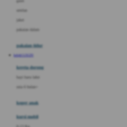
gaun
Dae Organics
setelan
Docare
jaket
Doona
pakaian dalam
Down To Earth
Drew
pakaian tidur
Dr. Brown's
beb4d LOGIN
E
kereta dorong
ELC
bayi baru lahir
Ergobaby
usia 6 bulan+
Expert Care
koper anak
Ezyroller
kursi mobil
F
0-13 Kg