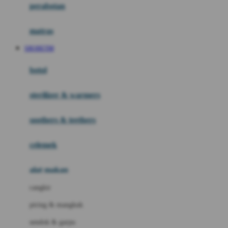
perabotan
Happy Tummy
Hauck
matras
Havaianas
SBOBET88
Hegen
botol
Hot Wheels
sterilizer & warmers
Hybrid
soothers & teethers
I
Inlacta DHA
celemek
Interlac
alat makan
Ivenet
cangkir
J
piring & mangkuk
Jack N Jill
sendok & garpu