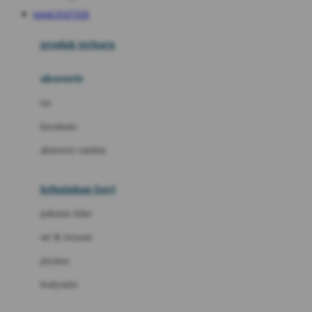
Awan
beb4d DAFTAR
Azetabio
produk terbaru
B
aksesoris
Baabaasheepz
tas
Babiators
kacamata
Baby Dove
aksesoris rambut
Baby Jogger
Baby Rovega
kebutuhan bayi
Babybee
pakaian tidur
Banana Boat
set & terusan
Banz
piyama
Barbie
bodysuits
Beaba