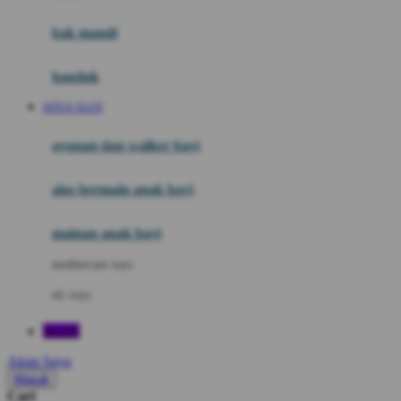
Mini Monkey
Moby
bak mandi
Momami
handuk
Mothercare
SITUS SLOT
Mustela
ayunan dan walker bayi
My Buddy Tag
My K
alas bermain anak bayi
N
mainan anak bayi
Naif
mothercare toys
Nike
elc toys
Nordic Natural
SLOT
Nuby
Akun Saya
Nuna
Masuk
Cari