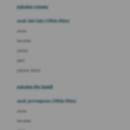
Buggygear
pakaian renang
Bumkins
anak laki-laki (18bln-8thn)
C
atasan
Cetaphil
bawahan
Chicco
setelan
Childlife
jaket
Clevamama
pakaian dalam
Cocolatte
Cottonseeds
pakaian ibu hamil
Cozy N Safe
anak perempuan (18bln-8thn)
Crane
atasan
Cybex
bawahan
D