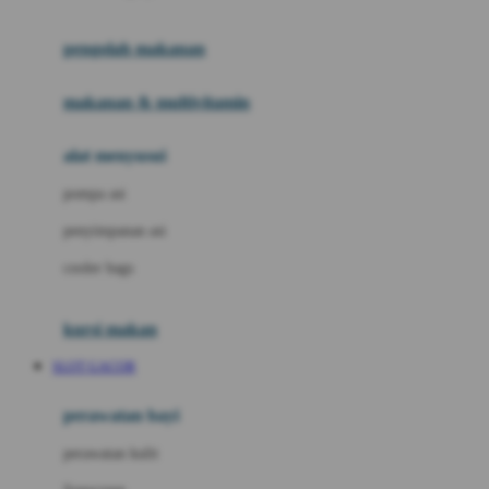
Joie
pengolah makanan
Joolz
Jujube
makanan & multivitamin
K
alat menyusui
Kiddycuts
pompa asi
Kumon
penyimpanan asi
L
cooler bags
Leapfrog
kursi makan
Leclerc
SLOT GACOR
Lee Vierra
Lillebaby
perawatan bayi
Little Bird Told Me
perawatan kulit
Little Miss Janis