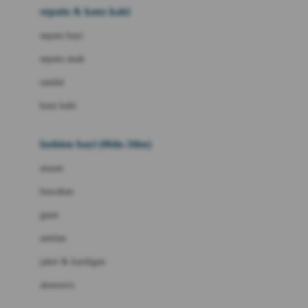
Beauty Barn
sepatu & kaus kaki
Bio Oil
sepatu bayi
Biolane
sepatu anak
Bite Fighters
sandal
Bizzi Growin
kaus kaki
Blackmores
fashion bayi (0bln-3thn)
Blooming Marvellous
atasan
Bonnels
bawahan
Bravado
gaun
Bruder
setelan
Brush Baby
jaket & kardigan
Buds Organics
aksesoris
Bugaboo