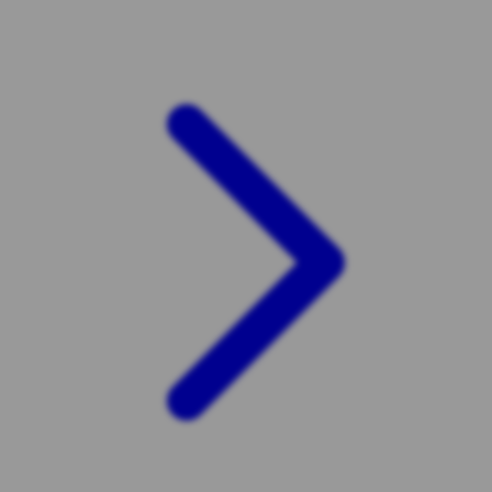
Twistshake
TY Toys
U
V
Veja
Vitaflow
Vtech
W
Waterland
Wellness