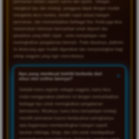
permainan terbaru seperti casino dan sports . Dengan
mengikuti tips dan strategi, pengguna dapat dengan mudah
mengelola akun mereka, beralih cepat antara kategori
permainan, dan memanfaatkan berbagai fitur. Anda juga bisa
menemukan informasi bermanfaat untuk deposit dan
penarikan yang lebih cepat , serta mempelajari cara
meningkatkan pengalaman bermain. Pada dasarnya, platform
ini dirancang agar mudah digunakan dan menyenangkan bagi
setiap anggota yang ingin mencobanya.
Apa yang membuat beb4d berbeda dari
+
situs slot online lainnya?
Setelah kamu register sebagai anggota, kamu bisa
mulai menggunakan platform ini dengan memanfaatkan
berbagai tips untuk meningkatkan pengalaman
bermainmu. Misalnya, kamu bisa mempelajari strategi
memilih permainan kasino berdasarkan peringkatnya
atau bagaimana membandingkan kategori seperti
taruhan olahraga, bingo, dan slot untuk mendapatkan