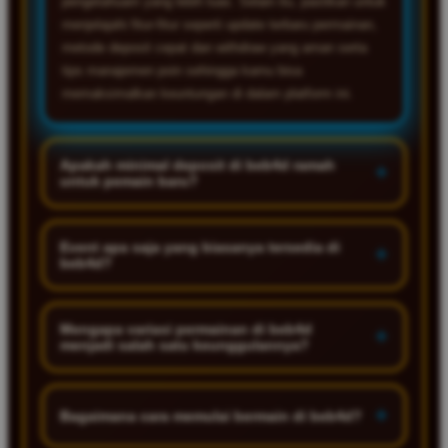
pengetahuam yang lebih luas. Selain itu, pastikan untuk
menjelajahi fitur-fitur seperti update terbaru permainan,
metode deposit cepat dan withdraw yang aman serta
tips manajemen poin sehingga kamu bisa
memaksimalkan keuntungan di dalam platform ini.
Apakah minimal deposit di beb4d ramah
+
untuk pemain baru?
Setelah register sebagai anggota, kamu bisa langsung
menjelajahi berbagai hiburan seru mulai dari slot, bingo,
Event apa saja yang biasanya tersedia di
+
beb4d?
roulette, taruhan olahraga, kasino live, hingga
permainan meja. Gunakan tips navigasi yang tersedia
Setelah registrasi selesai, anggota dapat
untuk beralih antar kategori dengan mudah sesuai
memanfaatkan tips untuk menjelajahi berbagai macam
Mengapa variasi permainan di beb4d
minatmu. Proses deposit dan penarikan cepat juga
+
menjadi salah satu keunggulannya?
permainan seperti slot dan permainan meja, misalnya,
didukung agar manajemen akun lebih praktis sepanjang
dengan memilih permainan yang menawarkan poin
hari. Jangan lupa cek pembaruan permainan terbaru
Setelah mendaftar dan menjadi anggota, bisa Anda
tinggi. Platform ini juga menyediakan strategi untuk
untuk meraih pengalaman optimal dan poin tinggi.
gunakan tips untuk menjelajahi berbagai jenis
+
penggunaan efektif bingo dan taruhan olahraga, seperti
Bagaimana cara memulai bermain di beb4d?
permainan, misalnya untuk menavigasi slot atau
menganalisis peringkat permainan untuk membuat