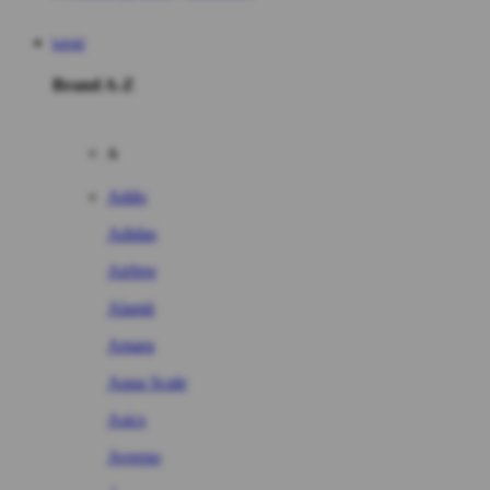
beb4d
Brand A-Z
A
Addo
Adidas
Airfree
Alamii
Amara
Aqua Scale
Asics
Aveeno