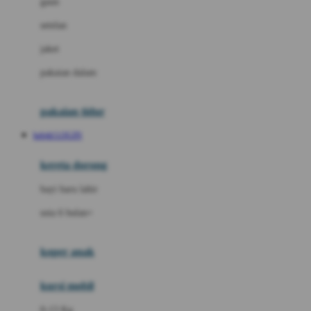
gaun
Dae Organics
setelan
Docare
jaket
Doona
pakaian dalam
Down To Earth
Drew
pakaian tidur
Dr. Brown's
beb4d LOGIN
E
kereta dorong
ELC
bayi baru lahir
Ergobaby
usia 6 bulan+
Expert Care
koper anak
Ezyroller
kursi mobil
F
0-13 Kg