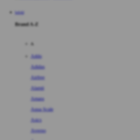
beb4d
Brand A-Z
A
Addo
Adidas
Airfree
Alamii
Amara
Aqua Scale
Asics
Aveeno