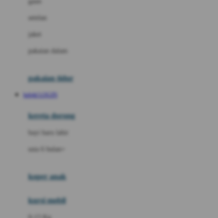
gaun
Dae Organics
setelan
Docare
jaket
Doona
pakaian dalam
Down To Earth
Drew
pakaian tidur
Dr. Brown's
beb4d LOGIN
E
kereta dorong
ELC
bayi baru lahir
Ergobaby
usia 6 bulan+
Expert Care
koper anak
Ezyroller
kursi mobil
F
0-13 Kg