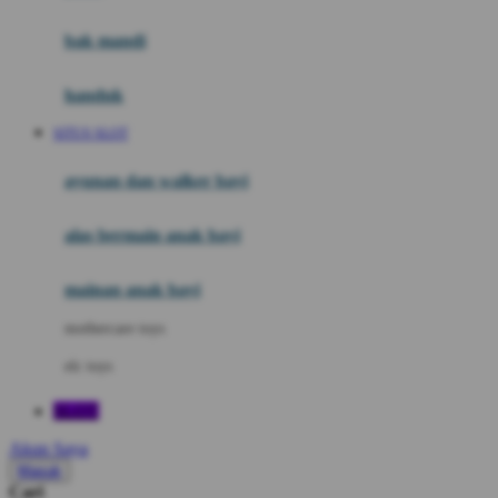
Mini Monkey
Moby
bak mandi
Momami
handuk
Mothercare
SITUS SLOT
Mustela
ayunan dan walker bayi
My Buddy Tag
My K
alas bermain anak bayi
N
mainan anak bayi
Naif
mothercare toys
Nike
elc toys
Nordic Natural
SLOT
Nuby
Akun Saya
Nuna
Masuk
Cari