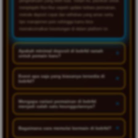
pengetahuam yang lebih luas. Selain itu, pastikan untuk
menjelajahi fitur-fitur seperti update terbaru permainan,
metode deposit cepat dan withdraw yang aman serta
tips manajemen poin sehingga kamu bisa
memaksimalkan keuntungan di dalam platform ini.
Apakah minimal deposit di beb4d ramah
+
untuk pemain baru?
Setelah register sebagai anggota, kamu bisa langsung
menjelajahi berbagai hiburan seru mulai dari slot, bingo,
Event apa saja yang biasanya tersedia di
+
beb4d?
roulette, taruhan olahraga, kasino live, hingga
permainan meja. Gunakan tips navigasi yang tersedia
Setelah registrasi selesai, anggota dapat
untuk beralih antar kategori dengan mudah sesuai
memanfaatkan tips untuk menjelajahi berbagai macam
Mengapa variasi permainan di beb4d
minatmu. Proses deposit dan penarikan cepat juga
+
menjadi salah satu keunggulannya?
permainan seperti slot dan permainan meja, misalnya,
didukung agar manajemen akun lebih praktis sepanjang
dengan memilih permainan yang menawarkan poin
hari. Jangan lupa cek pembaruan permainan terbaru
Setelah mendaftar dan menjadi anggota, bisa Anda
tinggi. Platform ini juga menyediakan strategi untuk
untuk meraih pengalaman optimal dan poin tinggi.
gunakan tips untuk menjelajahi berbagai jenis
+
penggunaan efektif bingo dan taruhan olahraga, seperti
Bagaimana cara memulai bermain di beb4d?
permainan, misalnya untuk menavigasi slot atau
menganalisis peringkat permainan untuk membuat