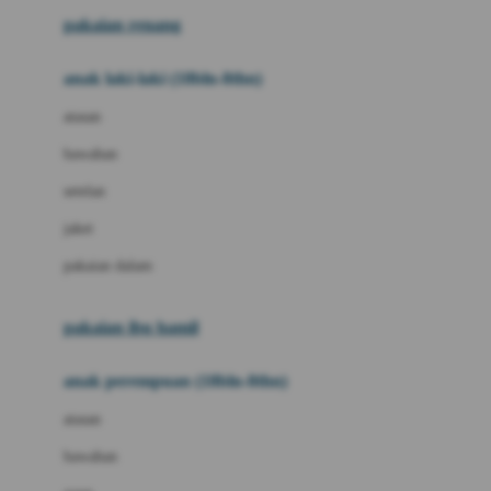
Buggygear
pakaian renang
Bumkins
anak laki-laki (18bln-8thn)
C
atasan
Cetaphil
bawahan
Chicco
setelan
Childlife
jaket
Clevamama
pakaian dalam
Cocolatte
Cottonseeds
pakaian ibu hamil
Cozy N Safe
anak perempuan (18bln-8thn)
Crane
atasan
Cybex
bawahan
D