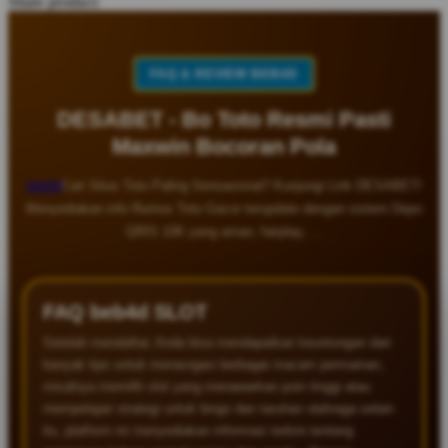
Share product:
FAQ & REVIEW BEB4D
DESABET - Bo Toto Resmi Pasti
Maxwin Bocoran Pola
beb4d
Cari Situs Toto Paling Sensasional? Kunjungi Link DESABET!
Menyediakan info Rumus Toto Gacor terupdate dengan sistem Depo
QRIS 10K yang aman, fairplay, ...
FAQ beb4d SLOT
Setelah mendaftar, Anda bisa mendapatkan keuntungan dari
banyak tips untuk menavigasi berbagai macam permainan,
misalnya memilih slot yang menawarkan poin tinggi atau
mempelajari strategi untuk bingo dan taruhan olahraga selain
itu, platform ini menyediakan informasi terkini tentang