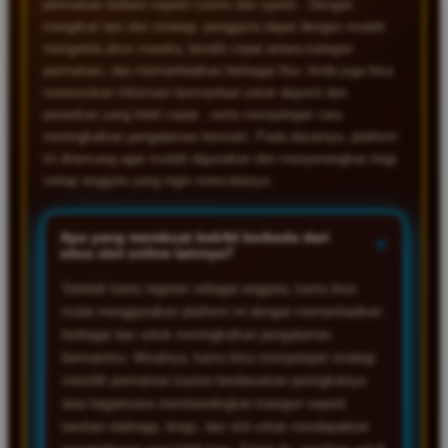
permainan terbaru seperti casino dan sports . Dengan
mengikuti tips dan strategi, pengguna dapat dengan mudah
mengelola akun mereka, beralih cepat antara kategori
permainan, dan memanfaatkan berbagai fitur. Anda juga bisa
menemukan informasi bermanfaat untuk deposit dan
penarikan yang lebih cepat , serta mempelajari cara
meningkatkan pengalaman bermain. Pada dasarnya, platform
ini dirancang agar mudah digunakan dan menyenangkan bagi
setiap anggota yang ingin mencobanya.
Apa yang membuat beb4d berbeda dari
+
situs slot online lainnya?
Setelah kamu register sebagai anggota, kamu bisa
mulai menggunakan platform ini dengan memanfaatkan
berbagai tips untuk meningkatkan pengalaman
bermainmu. Misalnya, kamu bisa mempelajari strategi
memilih permainan kasino berdasarkan peringkatnya
atau bagaimana membandingkan kategori seperti
taruhan olahraga, bingo, dan slot untuk mendapatkan