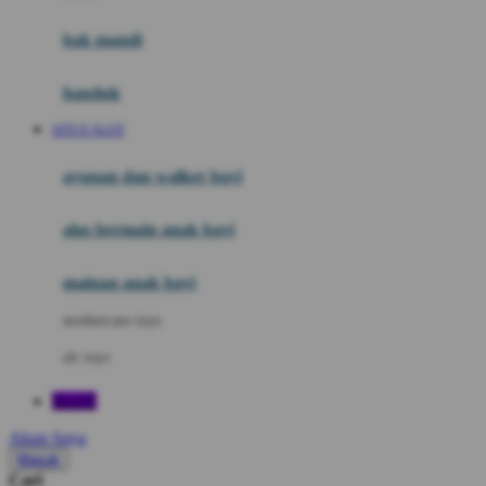
Mini Monkey
Moby
bak mandi
Momami
handuk
Mothercare
SITUS SLOT
Mustela
ayunan dan walker bayi
My Buddy Tag
My K
alas bermain anak bayi
N
mainan anak bayi
Naif
mothercare toys
Nike
elc toys
Nordic Natural
SLOT
Nuby
Akun Saya
Nuna
Masuk
Cari