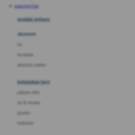
Awan
beb4d DAFTAR
Azetabio
produk terbaru
B
aksesoris
Baabaasheepz
tas
Babiators
kacamata
Baby Dove
aksesoris rambut
Baby Jogger
Baby Rovega
kebutuhan bayi
Babybee
pakaian tidur
Banana Boat
set & terusan
Banz
piyama
Barbie
bodysuits
Beaba