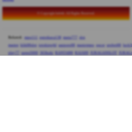
SITUS
beb4d
© Copyright beb4d. All Rights Reserved.
Related:
mpo111
gatotkaca138
mutu777
slot
master
klik88slot
totoking4d
sapporo88
mastermpo
gacor
probet88
luck
play77
surga5000
303hoki
RANTAI88
RAJA99
JURAGANSLOT
JURAG