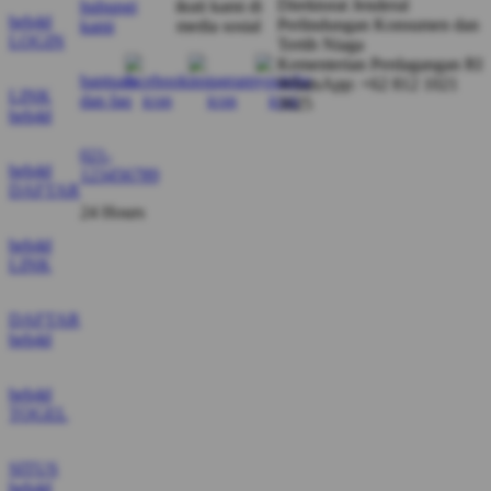
SLOT
Direktorat Jenderal
hubungi
ikuti kami di
beb4d
Perlindungan Konsumen dan
kami
media sosial
LOGIN
Tertib Niaga
Kementerian Perdagangan RI
bantuan
WhatsApp: +62 812 1021
LINK
dan faq
3625
beb4d
021-
beb4d
123456789
DAFTAR
24 Hours
beb4d
LINK
DAFTAR
beb4d
beb4d
TOGEL