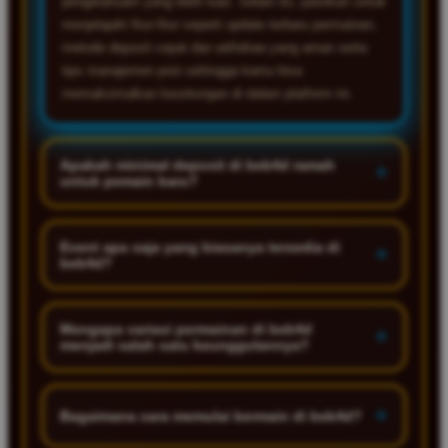
pengetahuam yang lebih luas. Selain itu, pastikan untuk
menjelajahi fitur-fitur seperti update terbaru permainan,
metode deposit cepat dan withdraw yang aman serta
tips manajemen poin sehingga kamu bisa
memaksimalkan keuntungan di dalam platform ini.
Apakah minimal deposit di beb4d ramah
+
untuk pemain baru?
Setelah register sebagai anggota, kamu bisa langsung
menjelajahi berbagai hiburan seru mulai dari slot, bingo,
Event apa saja yang biasanya tersedia di
+
beb4d?
roulette, taruhan olahraga, kasino live, hingga
permainan meja. Gunakan tips navigasi yang tersedia
Setelah registrasi selesai, anggota dapat
untuk beralih antar kategori dengan mudah sesuai
memanfaatkan tips untuk menjelajahi berbagai macam
Mengapa variasi permainan di beb4d
minatmu. Proses deposit dan penarikan cepat juga
+
menjadi salah satu keunggulannya?
permainan seperti slot dan permainan meja, misalnya,
didukung agar manajemen akun lebih praktis sepanjang
dengan memilih permainan yang menawarkan poin
hari. Jangan lupa cek pembaruan permainan terbaru
Setelah mendaftar dan menjadi anggota, bisa Anda
tinggi. Platform ini juga menyediakan strategi untuk
untuk meraih pengalaman optimal dan poin tinggi.
gunakan tips untuk menjelajahi berbagai jenis
+
penggunaan efektif bingo dan taruhan olahraga, seperti
Bagaimana cara memulai bermain di beb4d?
permainan, misalnya untuk menavigasi slot atau
menganalisis peringkat permainan untuk membuat