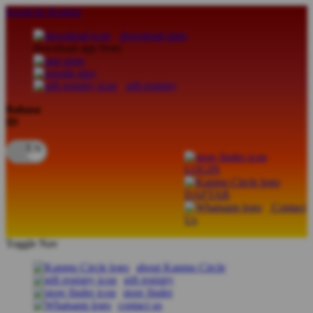
lewati ke Konten
download apps
download app from:
gift registry
Bahasa
ID
LOGIN
DAFTAR
Contact
Us
Toggle Nav
about Kanmo Circle
gift registry
store finder
contact us