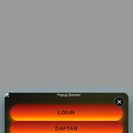
LOGIN
DAFTAR