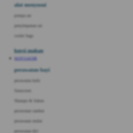
alat menyusui
pompa asi
penyimpanan asi
cooler bags
kursi makan
SLOT GACOR
perawatan bayi
perawatan kulit
Sunscreen
Shampo & Sabun
perawatan rambut
perawatan mulut
perawatan diri