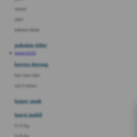
setelan
jaket
pakaian dalam
pakaian tidur
beb4d LOGIN
kereta dorong
bayi baru lahir
usia 6 bulan+
koper anak
kursi mobil
0-13 Kg
0-36 Kg