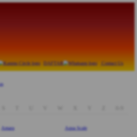
DAFTAR
Contact Us
us
S
T
U
V
W
X
Y
Z
0-9
Amara
Aqua Scale