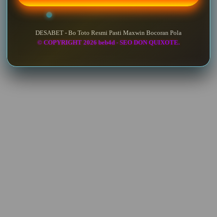
DESABET - Bo Toto Resmi Pasti Maxwin Bocoran Pola
© COPYRIGHT 2026 beb4d - SEO DON QUIXOTE.