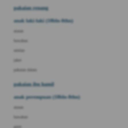
pakaian renang
anak laki-laki (18bln-8thn)
atasan
bawahan
setelan
jaket
pakaian dalam
pakaian ibu hamil
anak perempuan (18bln-8thn)
atasan
bawahan
gaun