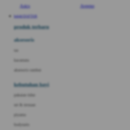
Asics
Aveeno
beb4d DAFTAR
produk terbaru
aksesoris
tas
kacamata
aksesoris rambut
kebutuhan bayi
pakaian tidur
set & terusan
piyama
bodysuits