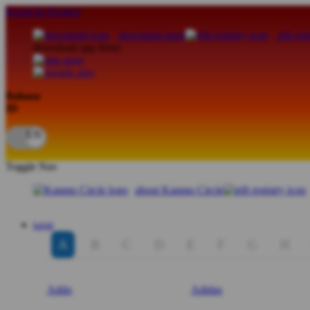
lewati ke Konten
download apps
gift reg
download app from:
Bahasa
ID
Toggle Nav
about Kanmo Circle
beb4d
A
B
C
D
E
F
G
H
Addo
Adidas