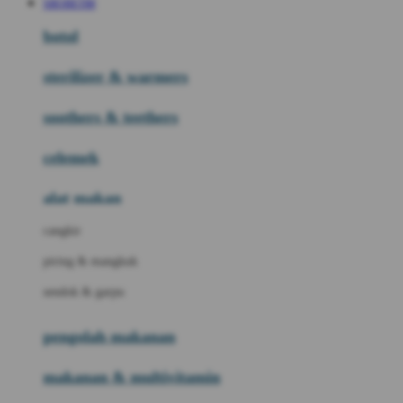
SBOBET88
botol
sterilizer & warmers
soothers & teethers
celemek
alat makan
cangkir
piring & mangkuk
sendok & garpu
pengolah makanan
makanan & multivitamin