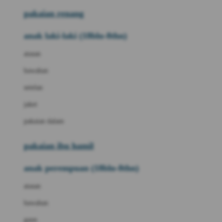
pakaian renang
anak laki-laki (18bln-8thn)
atasan
bawahan
setelan
jaket
pakaian dalam
pakaian ibu hamil
anak perempuan (18bln-8thn)
atasan
bawahan
gaun