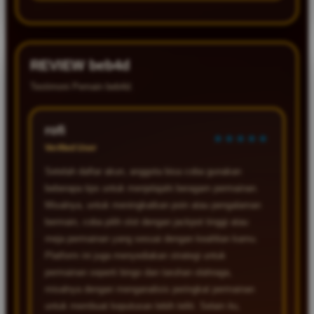
permainan meja demi meningkatkan pengalaman
Platform ini menyediakan beragam pilihan permainan,
keputusan yang lebih hati-hati. Untuk memaksimalkan
bermain Anda. Anda dapat memilih permainan dengan
baik kasino seperti slots dan bingo, atau permainan
pengalaman bermain, pengguna dapat mengakses
poin tinggi atau bahkan menerapkan strategi untuk
meja, bahkan sports-related gaming juga tersedia.
sepuluh tips untuk manajemen akun, seperti beralih
bingo dan taruhan olahraga seperti menganalisis
Misalnya, kamu dapat memilih untuk menavigasi
dengan cepat antara kategori kasino dan aktivitas
REVIEW beb4d
peringkatnya agar keputusan lebih tepat. Plattform ini
berbagai kategori permainan dengan mudah, atau
olahraga, disertai panduan penggunaan yang aman.
juga membekali pengguna dengan sepuluh tips untuk
Testimoni Pemain beb4d.
mencoba fitur terbaru di sekian banyak pilihan slot yang
Selain itu, platform menawarkan tips aplikasi dan
mengelola akun mereka, contohnya dengan beralih
tersedia secara gratis. Sebagai anggota baru, kamu
strategi khusus untuk akses baik mobile maupun
cepat antara kategori permainan kasino dan aktivitas
bisa mempelajari strategi dasar untuk mengelola
desktop. Sebagai contoh, pengguna dapat
dina
sports, serta panduan penggunaan yang aman. Anda
akunmu dengan efektif, seperti tips deposit dan
memanfaatkan alat akun untuk melacak permainan dan
★★★★★
bisa mengikuti tips untuk melakukan deposit dan
Verified User
penarikan yang cepat selain itu, kamu juga dapat
poin.
penarikan yang lebih cepat,atau memeriksa pembaruan
memperoleh poin sebagai hadiah atas aktivitas kamu
Setelah daftr, pengguna bisa memanfaatkan tips untuk
permainan terbaru. Secara keseluruhan, platform ini
dan bahkan merangking akunmu dengan berhasil
menjelajahi berbagai macam permainan seperti digital
bertujuan untuk memfasilitasi pengalaman bermain
memainkan berbagai jenis permainan. Platform ini juga
slots, bingo, atau table games. Misalnya, coba cari
yang mudah dan menyenangkan melalui berbagai tips.
memberikan panduan penggunaan yang aman dan
permainan yang menawarkan poin tinggi agar
mudah dipahami agar kamu dapat memaksimalkan
pengalaman lebih optimal. Platform ini juga
pengalaman bermain di seluruh kategori yang
menyediakan strategi untuk bermain taruhan olahraga
ditawarkan.
efektif, misalnya dengan menganalisis peringkat
permainan untuk membuat keputusan lebih bijaksana.
Pengguna dapat dengan mudah mengelola akun