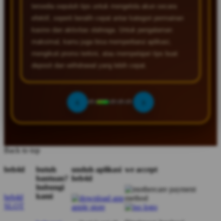
mereka, seperti beralih antara permainan kasino dan
aktivitas terkait olahraga, dengan panduan penggunaan
yang aman. Tips lain termasuk memeriksa pembaruan
permainan atau memanfaatkan tips untuk memastikan
proses deposit dan penarikan semakin cepat. Dengan
beragam tips ini, pengguna bisa maksimalkan
pengalaman mereka dan dapatkan keseruan bermain
online games di platform ini.
‹
›
Back to top
beb4d
butuh
unduh aplikasi
we accept
bantuan?
beb4d
hubungi
kami
beb4d