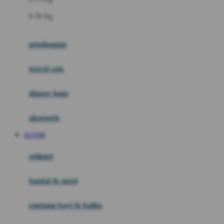
Felt So Sweet
0-36 Kg
Fisher Price
Flipper
gendongan
Friends Of Sally
travel cots
G
diaper bags
Gb
Geko
aksesoris
Graco
SLOT88
Gund
selimut
H
bantal & sprei
Habbie
Haenim
ranjang bayi & balita
Happy Horse