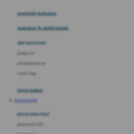
Joie
pengolah makanan
Joolz
Jujube
makanan & multivitamin
K
alat menyusui
Kiddycuts
pompa asi
Kumon
penyimpanan asi
L
cooler bags
Leapfrog
kursi makan
Leclerc
SLOT GACOR
Lee Vierra
Lillebaby
perawatan bayi
Little Bird Told Me
perawatan kulit
Little Miss Janis