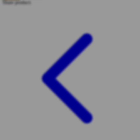
Share product:
Squishmallows
Starbooks
Stick-O
Stokke
Sudocrem
Sumimo
Sunnylife
Sun-Staches
Swimava
T
Tommee Tippee
Trunki
Tutti Bambini