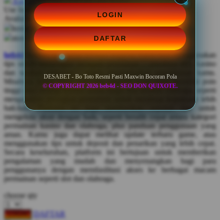
Earn
1.000.000
-
100.000.000
Bonus
Use Installment Options from
.
Laarn more
LOGIN
Q
Available for :
home delivery
QV Baby
store pickup
DAFTAR
beb4d
Setelah mendaftar sebagai anggota, kamu bisa menggunakan
R
tips untuk menavigasi beragam permainan – misalnya slot, kasino
dan taruhan olahraga – untuk meningkatkan pengalaman kamu.
Real Shades
DESABET - Bo Toto Resmi Pasti Maxwin Bocoran Pola
Misalnya, kamu dapat mencoba memilih game yang memiliki poin
© COPYRIGHT 2026 beb4d - SEO DON QUIXOTE.
tinggi atau strategi khusus untuk bingo dan taruhan olahraga, seperti
Red Castle
menganalisis peringkat permainan untuk membuat keputusan lebih
hati-hati. Platform ini juga memberikan sepuluh tips untuk
Ribbon Madness
mengelola akun dengan baik, seperti beralih cepat antara kategori
permainan kasino dan olahraga, plus panduan penggunaan yang
S
aman. Kamu juga dapat melihat update terbaru game, atau
menggunakan tips untuk deposit dan penarikan yang lebih cepat.
Sebamed
Secara keseluruhan, platform ini bertujuan untuk memberikan
pengalaman yang mudah dan menyenangkan bagi para
Silver Cross
penggunanya dengan memfasilitasi akses ke berbagai macam
permainan seperti slot dan olahraga.
Simply Idea
choose qty
Skip Hop
DAFTAR
LOGIN
Spectra