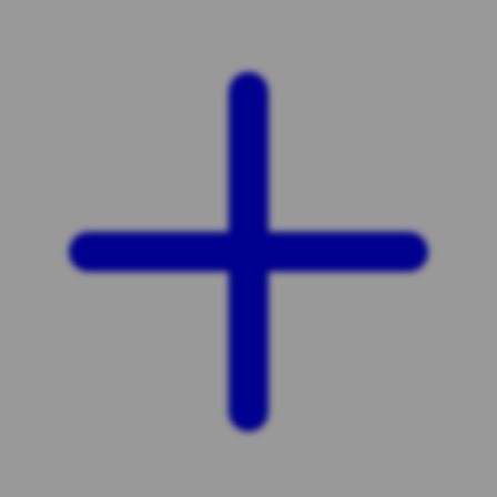
X
Xootz
Y
Yamatoya
Z
Zaxy
Zoggs
0-9
4Moms
59S