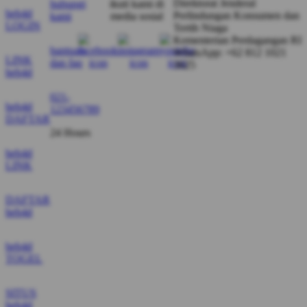
SLOT
Direktorat Jenderal
hubungi
ikuti kami di
beb4d
Perlindungan Konsumen dan
kami
media sosial
LOGIN
Tertib Niaga
Kementerian Perdagangan RI
bantuan
WhatsApp: +62 812 1021
LINK
dan faq
3625
beb4d
021-
beb4d
123456789
DAFTAR
24 Hours
beb4d
LINK
DAFTAR
beb4d
beb4d
TOGEL