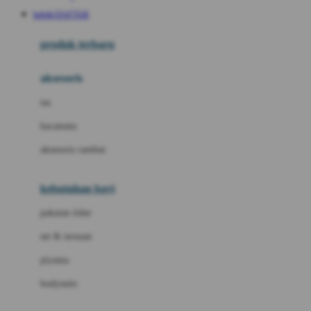
Awan
beb4d DAFTAR
Azetabio
produk terbaru
B
aksesoris
Baabaasheepz
tas
Babiators
kacamata
Baby Dove
aksesoris rambut
Baby Jogger
Baby Rovega
kebutuhan bayi
Babybee
pakaian tidur
Banana Boat
set & terusan
Banz
piyama
Barbie
bodysuits
Beaba