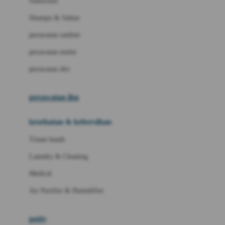
Sunscreen
London Taxi
Shampo & Sabun
Love To Dream
perawatan rambut
perawatan mulut
M
perawatan diri
Magformers
Mama's Choice
perawatan ibu
Mamas&Papas
kesehatan & kebersihan
Mamaway
Tissue basah
Maxi Cosi
Laundry & Cleaning
Megabloks
Medical
Micro
Air Purifier & Humidifier
MiDeer
Mimi & Lula
potty