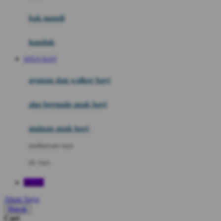
Mini Monkey
Moby
bak mandi
Momami
handuk
Mothercare
SITUS SLOT
Mustela
ayunan dan walker bayi
My Buddy Tag
My K
alas bermain anak bayi
N
mainan anak bayi
Naif
mothercare toys
Nike
elc toys
Nordic Natural
SLOT
Nuby
Akun Saya
Nuna
Masuk
Cari