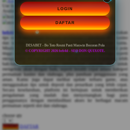
Earn
1.000.000
-
100.000.000
Bonus
Use Installment Options from
.
Laarn more
LOGIN
Q
Available for :
home delivery
QV Baby
store pickup
DAFTAR
beb4d
Setelah mendaftar sebagai anggota, kamu bisa menggunakan
R
tips untuk menavigasi beragam permainan – misalnya slot, kasino
dan taruhan olahraga – untuk meningkatkan pengalaman kamu.
Real Shades
DESABET - Bo Toto Resmi Pasti Maxwin Bocoran Pola
Misalnya, kamu dapat mencoba memilih game yang memiliki poin
© COPYRIGHT 2026 beb4d - SEO DON QUIXOTE.
tinggi atau strategi khusus untuk bingo dan taruhan olahraga, seperti
Red Castle
menganalisis peringkat permainan untuk membuat keputusan lebih
hati-hati. Platform ini juga memberikan sepuluh tips untuk
Ribbon Madness
mengelola akun dengan baik, seperti beralih cepat antara kategori
permainan kasino dan olahraga, plus panduan penggunaan yang
S
aman. Kamu juga dapat melihat update terbaru game, atau
menggunakan tips untuk deposit dan penarikan yang lebih cepat.
Sebamed
Secara keseluruhan, platform ini bertujuan untuk memberikan
pengalaman yang mudah dan menyenangkan bagi para
Silver Cross
penggunanya dengan memfasilitasi akses ke berbagai macam
permainan seperti slot dan olahraga.
Simply Idea
choose qty
Skip Hop
DAFTAR
LOGIN
Spectra