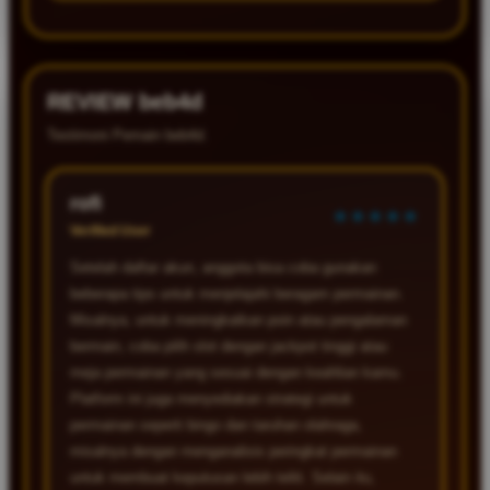
permainan meja demi meningkatkan pengalaman
Platform ini menyediakan beragam pilihan permainan,
keputusan yang lebih hati-hati. Untuk memaksimalkan
bermain Anda. Anda dapat memilih permainan dengan
baik kasino seperti slots dan bingo, atau permainan
pengalaman bermain, pengguna dapat mengakses
poin tinggi atau bahkan menerapkan strategi untuk
meja, bahkan sports-related gaming juga tersedia.
sepuluh tips untuk manajemen akun, seperti beralih
bingo dan taruhan olahraga seperti menganalisis
Misalnya, kamu dapat memilih untuk menavigasi
dengan cepat antara kategori kasino dan aktivitas
REVIEW beb4d
peringkatnya agar keputusan lebih tepat. Plattform ini
berbagai kategori permainan dengan mudah, atau
olahraga, disertai panduan penggunaan yang aman.
juga membekali pengguna dengan sepuluh tips untuk
Testimoni Pemain beb4d.
mencoba fitur terbaru di sekian banyak pilihan slot yang
Selain itu, platform menawarkan tips aplikasi dan
mengelola akun mereka, contohnya dengan beralih
tersedia secara gratis. Sebagai anggota baru, kamu
strategi khusus untuk akses baik mobile maupun
cepat antara kategori permainan kasino dan aktivitas
bisa mempelajari strategi dasar untuk mengelola
desktop. Sebagai contoh, pengguna dapat
dina
sports, serta panduan penggunaan yang aman. Anda
akunmu dengan efektif, seperti tips deposit dan
memanfaatkan alat akun untuk melacak permainan dan
★★★★★
bisa mengikuti tips untuk melakukan deposit dan
Verified User
penarikan yang cepat selain itu, kamu juga dapat
poin.
penarikan yang lebih cepat,atau memeriksa pembaruan
memperoleh poin sebagai hadiah atas aktivitas kamu
Setelah daftr, pengguna bisa memanfaatkan tips untuk
permainan terbaru. Secara keseluruhan, platform ini
dan bahkan merangking akunmu dengan berhasil
menjelajahi berbagai macam permainan seperti digital
bertujuan untuk memfasilitasi pengalaman bermain
memainkan berbagai jenis permainan. Platform ini juga
slots, bingo, atau table games. Misalnya, coba cari
yang mudah dan menyenangkan melalui berbagai tips.
memberikan panduan penggunaan yang aman dan
permainan yang menawarkan poin tinggi agar
mudah dipahami agar kamu dapat memaksimalkan
pengalaman lebih optimal. Platform ini juga
pengalaman bermain di seluruh kategori yang
menyediakan strategi untuk bermain taruhan olahraga
ditawarkan.
efektif, misalnya dengan menganalisis peringkat
permainan untuk membuat keputusan lebih bijaksana.
Pengguna dapat dengan mudah mengelola akun