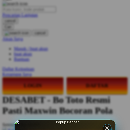
O
Pencarian Lanjutan
Oh Ma Grain
cancel
Okiedog
Cari
cancel
P
Akun Saya
Masuk / buat akun
Peachy
buat akun
Phil & Ted's
Bantuan
Philips Avent
Daftar Keinginan
Keranjang Saya
Pigeon
LOGIN
DAFTAR
Playgro
DESABET - Bo Toto Resmi
Poled Global
Pasti Maxwin Bocoran Pola
Ponycycle
Puma
Serendah
Rp 10.000
Pureats