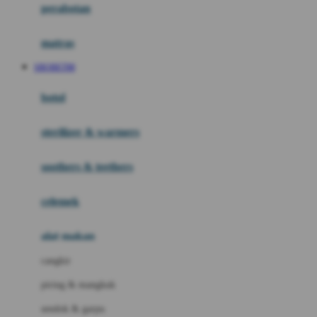
perabotan
Happy Tummy
Hauck
matras
Havaianas
SBOBET88
Hegen
botol
Hot Wheels
sterilizer & warmers
Hybrid
soothers & teethers
I
Inlacta DHA
celemek
Interlac
alat makan
Ivenet
cangkir
J
piring & mangkuk
Jack N Jill
sendok & garpu