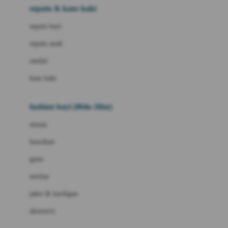
Beauty Barn
sepatu & kaus kaki
Bio Oil
sepatu bayi
Biolane
sepatu anak
Bite Fighters
sandal
Bizzi Growin
kaus kaki
Blackmores
fashion bayi (0bln-3thn)
Blooming Marvellous
atasan
Bonnels
bawahan
Bravado
gaun
Bruder
setelan
Brush Baby
jaket & kardigan
Buds Organics
aksesoris
Bugaboo