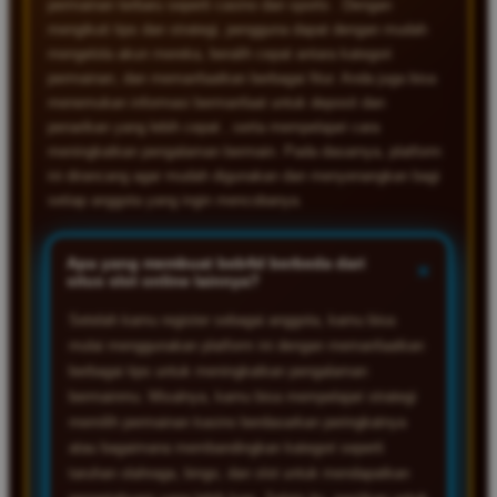
permainan terbaru seperti casino dan sports . Dengan
mengikuti tips dan strategi, pengguna dapat dengan mudah
mengelola akun mereka, beralih cepat antara kategori
permainan, dan memanfaatkan berbagai fitur. Anda juga bisa
menemukan informasi bermanfaat untuk deposit dan
penarikan yang lebih cepat , serta mempelajari cara
meningkatkan pengalaman bermain. Pada dasarnya, platform
ini dirancang agar mudah digunakan dan menyenangkan bagi
setiap anggota yang ingin mencobanya.
Apa yang membuat beb4d berbeda dari
+
situs slot online lainnya?
Setelah kamu register sebagai anggota, kamu bisa
mulai menggunakan platform ini dengan memanfaatkan
berbagai tips untuk meningkatkan pengalaman
bermainmu. Misalnya, kamu bisa mempelajari strategi
memilih permainan kasino berdasarkan peringkatnya
atau bagaimana membandingkan kategori seperti
taruhan olahraga, bingo, dan slot untuk mendapatkan