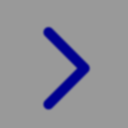
Twistshake
TY Toys
U
V
Veja
Vitaflow
Vtech
W
Waterland
Wellness