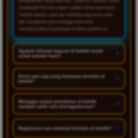
pengetahuam yang lebih luas. Selain itu, pastikan untuk
menjelajahi fitur-fitur seperti update terbaru permainan,
metode deposit cepat dan withdraw yang aman serta
tips manajemen poin sehingga kamu bisa
memaksimalkan keuntungan di dalam platform ini.
Apakah minimal deposit di beb4d ramah
+
untuk pemain baru?
Setelah register sebagai anggota, kamu bisa langsung
menjelajahi berbagai hiburan seru mulai dari slot, bingo,
Event apa saja yang biasanya tersedia di
+
beb4d?
roulette, taruhan olahraga, kasino live, hingga
permainan meja. Gunakan tips navigasi yang tersedia
Setelah registrasi selesai, anggota dapat
untuk beralih antar kategori dengan mudah sesuai
memanfaatkan tips untuk menjelajahi berbagai macam
Mengapa variasi permainan di beb4d
minatmu. Proses deposit dan penarikan cepat juga
+
menjadi salah satu keunggulannya?
permainan seperti slot dan permainan meja, misalnya,
didukung agar manajemen akun lebih praktis sepanjang
dengan memilih permainan yang menawarkan poin
hari. Jangan lupa cek pembaruan permainan terbaru
Setelah mendaftar dan menjadi anggota, bisa Anda
tinggi. Platform ini juga menyediakan strategi untuk
untuk meraih pengalaman optimal dan poin tinggi.
gunakan tips untuk menjelajahi berbagai jenis
+
penggunaan efektif bingo dan taruhan olahraga, seperti
Bagaimana cara memulai bermain di beb4d?
permainan, misalnya untuk menavigasi slot atau
menganalisis peringkat permainan untuk membuat