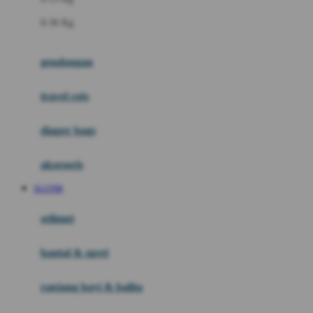
Felt So Sweet
0-36 Kg
Fisher Price
Flipper
gendongan
Friends Of Sally
travel cots
G
diaper bags
Gb
Geko
aksesoris
Graco
SLOT88
Gund
selimut
H
bantal & sprei
Habbie
Haenim
ranjang bayi & balita
Happy Horse