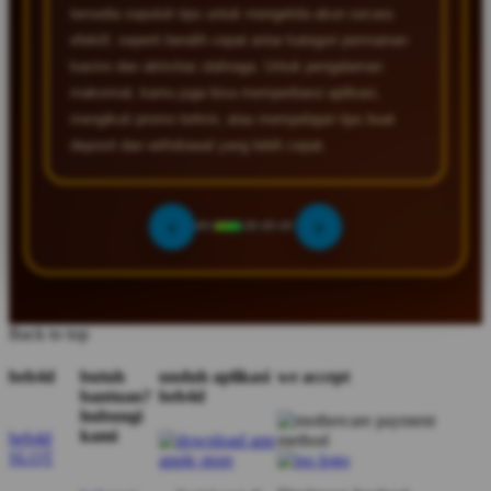
mereka, seperti beralih antara permainan kasino dan
aktivitas terkait olahraga, dengan panduan penggunaan
yang aman. Tips lain termasuk memeriksa pembaruan
permainan atau memanfaatkan tips untuk memastikan
proses deposit dan penarikan semakin cepat. Dengan
beragam tips ini, pengguna bisa maksimalkan
pengalaman mereka dan dapatkan keseruan bermain
online games di platform ini.
‹
›
Back to top
beb4d
butuh
unduh aplikasi
we accept
bantuan?
beb4d
hubungi
kami
beb4d