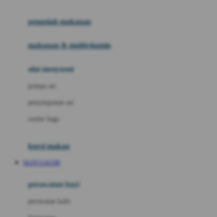
Joie
pengolah makanan
Joolz
Jujube
makanan & multivitamin
K
alat menyusui
Kiddycuts
pompa asi
Kumon
penyimpanan asi
L
cooler bags
Leapfrog
kursi makan
Leclerc
SLOT GACOR
Lee Vierra
Lillebaby
perawatan bayi
Little Bird Told Me
perawatan kulit
Little Miss Janis