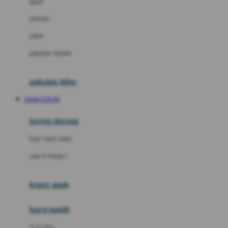
gaun
Dae Organics
setelan
Docare
jaket
Doona
pakaian dalam
Down To Earth
Drew
pakaian tidur
Dr. Brown's
beb4d LOGIN
E
kereta dorong
ELC
bayi baru lahir
Ergobaby
usia 6 bulan+
Expert Care
koper anak
Ezyroller
kursi mobil
F
0-13 Kg