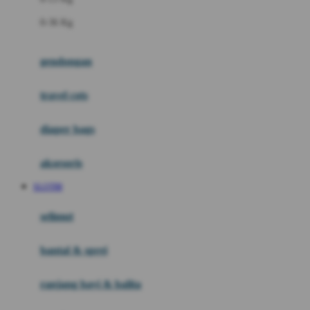
Felt So Sweet
0-36 Kg
Fisher Price
Flipper
gendongan
Friends Of Sally
travel cots
G
diaper bags
Gb
Geko
aksesoris
Graco
SLOT88
Gund
selimut
H
bantal & sprei
Habbie
Haenim
ranjang bayi & balita
Happy Horse