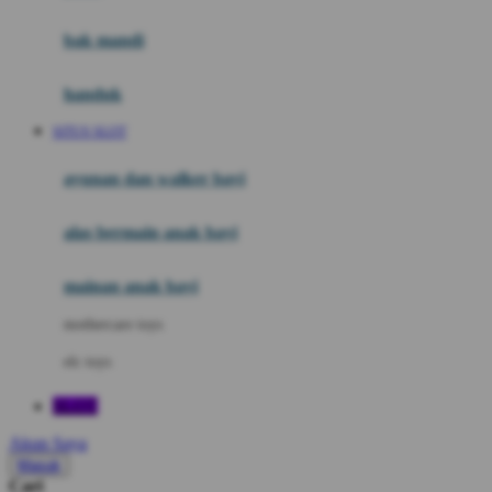
Mini Monkey
Moby
bak mandi
Momami
handuk
Mothercare
SITUS SLOT
Mustela
ayunan dan walker bayi
My Buddy Tag
My K
alas bermain anak bayi
N
mainan anak bayi
Naif
mothercare toys
Nike
elc toys
Nordic Natural
SLOT
Nuby
Akun Saya
Nuna
Masuk
Cari