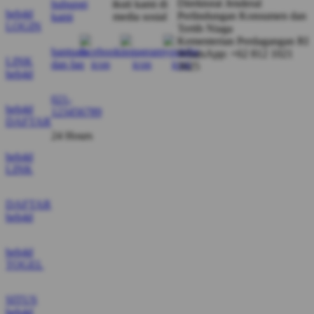
SLOT
Direktorat Jenderal
hubungi
ikuti kami di
beb4d
Perlindungan Konsumen dan
kami
media sosial
LOGIN
Tertib Niaga
Kementerian Perdagangan RI
bantuan
WhatsApp: +62 812 1021
LINK
dan faq
3625
beb4d
021-
beb4d
123456789
DAFTAR
24 Hours
beb4d
LINK
DAFTAR
beb4d
beb4d
TOGEL