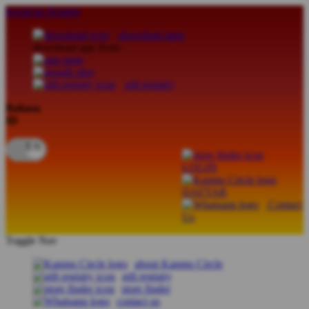
lewati ke Konten
download apps
download app from:
gift registry
Bahasa
ID
LOGIN
DAFTAR
Contact
Us
Toggle Nav
about Kanmo Circle
gift registry
store finder
contact us