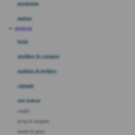
perabotan
Happy Tummy
Hauck
matras
Havaianas
SBOBET88
Hegen
botol
Hot Wheels
sterilizer & warmers
Hybrid
soothers & teethers
I
Inlacta DHA
celemek
Interlac
alat makan
Ivenet
cangkir
J
piring & mangkuk
Jack N Jill
sendok & garpu