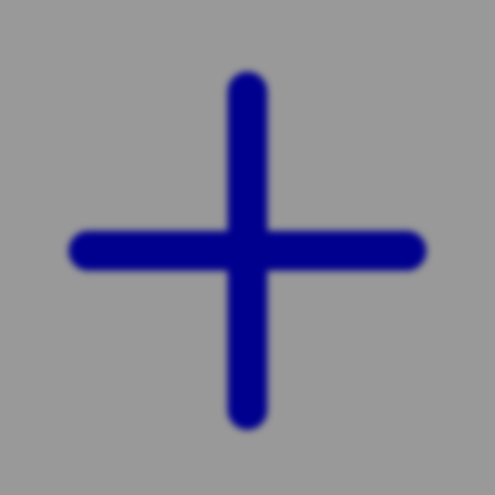
X
Xootz
Y
Yamatoya
Z
Zaxy
Zoggs
0-9
4Moms
59S