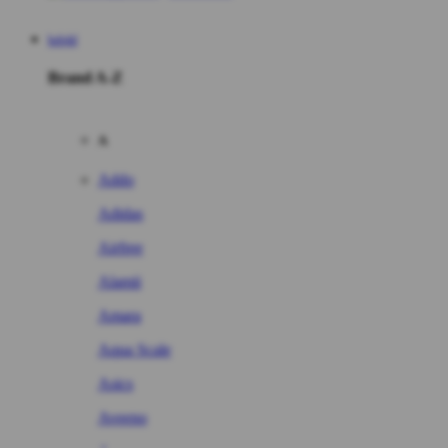
beb4d
Brand A-Z
A
Addo
Adidas
Airfree
Alamii
Amara
Aqua Scale
Asics
Aveeno