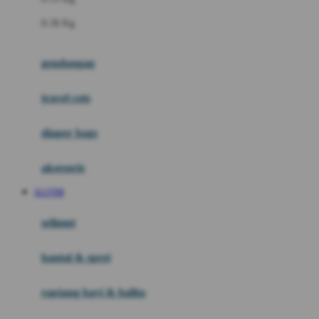
Felt So Sweet
0-36 Kg
Fisher Price
Flipper
gendongan
Friends Of Sally
travel cots
G
diaper bags
Gb
Geko
aksesoris
Graco
SLOT88
Gund
selimut
H
bantal & sprei
Habbie
Haenim
ranjang bayi & balita
Happy Horse