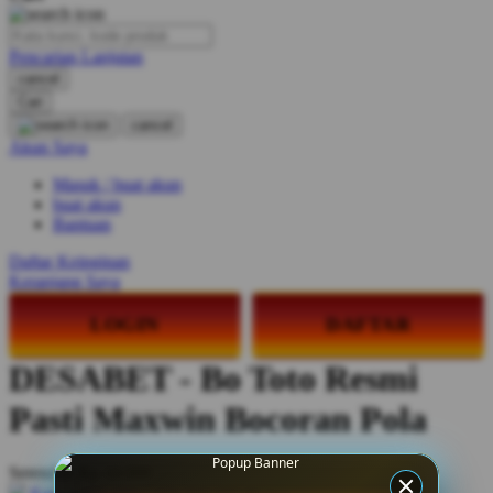
O
Pencarian Lanjutan
Oh Ma Grain
cancel
Okiedog
Cari
cancel
P
Akun Saya
Masuk / buat akun
Peachy
buat akun
Phil & Ted's
Bantuan
Philips Avent
Daftar Keinginan
Keranjang Saya
Pigeon
LOGIN
DAFTAR
Playgro
DESABET - Bo Toto Resmi
Poled Global
Pasti Maxwin Bocoran Pola
Ponycycle
Puma
Serendah
Rp 10.000
Pureats