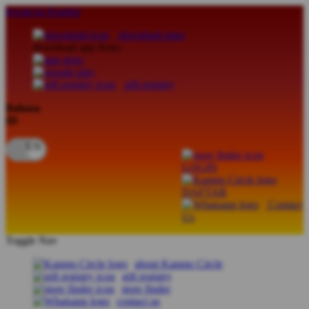
lewati ke Konten
download apps
download app from:
gift registry
Bahasa
ID
LOGIN
DAFTAR
Contact
Us
Toggle Nav
about Kanmo Circle
gift registry
store finder
contact us