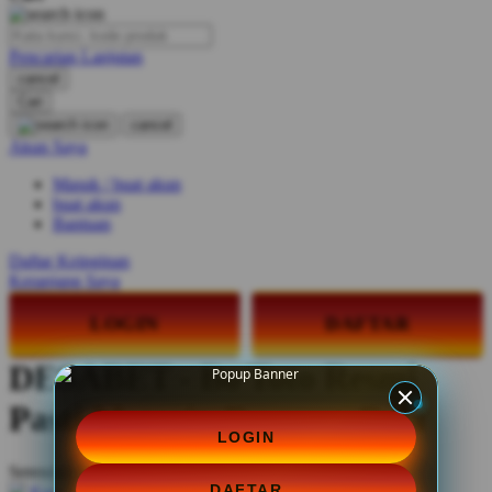
O
Pencarian Lanjutan
Oh Ma Grain
cancel
Okiedog
Cari
cancel
P
Akun Saya
Masuk / buat akun
Peachy
buat akun
Phil & Ted's
Bantuan
Philips Avent
Daftar Keinginan
Keranjang Saya
Pigeon
LOGIN
DAFTAR
Playgro
DESABET - Bo Toto Resmi
Poled Global
Pasti Maxwin Bocoran Pola
Ponycycle
LOGIN
Puma
Serendah
Rp 10.000
Pureats
DAFTAR