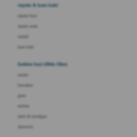
Beauty Barn
sepatu & kaus kaki
Bio Oil
sepatu bayi
Biolane
sepatu anak
Bite Fighters
sandal
Bizzi Growin
kaus kaki
Blackmores
fashion bayi (0bln-3thn)
Blooming Marvellous
atasan
Bonnels
bawahan
Bravado
gaun
Bruder
setelan
Brush Baby
jaket & kardigan
Buds Organics
aksesoris
Bugaboo