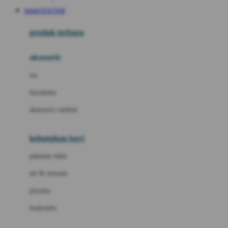
Awan
beb4d DAFTAR
Azetabio
produk terbaru
B
aksesoris
Baabaasheepz
tas
Babiators
kacamata
Baby Dove
aksesoris rambut
Baby Jogger
Baby Rovega
kebutuhan bayi
Babybee
pakaian tidur
Banana Boat
set & terusan
Banz
piyama
Barbie
bodysuits
Beaba