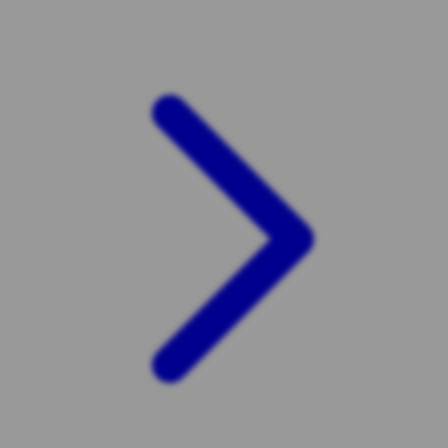
Twistshake
TY Toys
U
V
Veja
Vitaflow
Vtech
W
Waterland
Wellness