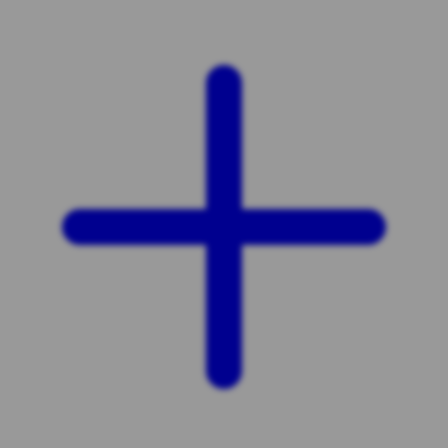
X
Xootz
Y
Yamatoya
Z
Zaxy
Zoggs
0-9
4Moms
59S