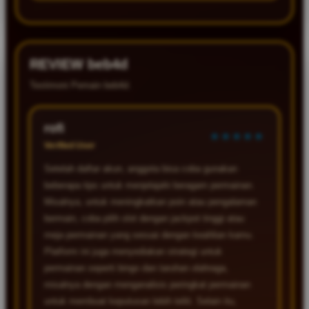
permainan meja demi meningkatkan pengalaman
Platform ini menyediakan beragam pilihan permainan,
keputusan yang lebih hati-hati. Untuk memaksimalkan
bermain Anda. Anda dapat memilih permainan dengan
baik kasino seperti slots dan bingo, atau permainan
pengalaman bermain, pengguna dapat mengakses
poin tinggi atau bahkan menerapkan strategi untuk
meja, bahkan sports-related gaming juga tersedia.
sepuluh tips untuk manajemen akun, seperti beralih
bingo dan taruhan olahraga seperti menganalisis
Misalnya, kamu dapat memilih untuk menavigasi
dengan cepat antara kategori kasino dan aktivitas
REVIEW beb4d
peringkatnya agar keputusan lebih tepat. Plattform ini
berbagai kategori permainan dengan mudah, atau
olahraga, disertai panduan penggunaan yang aman.
juga membekali pengguna dengan sepuluh tips untuk
Testimoni Pemain beb4d.
mencoba fitur terbaru di sekian banyak pilihan slot yang
Selain itu, platform menawarkan tips aplikasi dan
mengelola akun mereka, contohnya dengan beralih
tersedia secara gratis. Sebagai anggota baru, kamu
strategi khusus untuk akses baik mobile maupun
cepat antara kategori permainan kasino dan aktivitas
bisa mempelajari strategi dasar untuk mengelola
desktop. Sebagai contoh, pengguna dapat
dina
sports, serta panduan penggunaan yang aman. Anda
akunmu dengan efektif, seperti tips deposit dan
memanfaatkan alat akun untuk melacak permainan dan
★★★★★
bisa mengikuti tips untuk melakukan deposit dan
Verified User
penarikan yang cepat selain itu, kamu juga dapat
poin.
penarikan yang lebih cepat,atau memeriksa pembaruan
memperoleh poin sebagai hadiah atas aktivitas kamu
Setelah daftr, pengguna bisa memanfaatkan tips untuk
permainan terbaru. Secara keseluruhan, platform ini
dan bahkan merangking akunmu dengan berhasil
menjelajahi berbagai macam permainan seperti digital
bertujuan untuk memfasilitasi pengalaman bermain
memainkan berbagai jenis permainan. Platform ini juga
slots, bingo, atau table games. Misalnya, coba cari
yang mudah dan menyenangkan melalui berbagai tips.
memberikan panduan penggunaan yang aman dan
permainan yang menawarkan poin tinggi agar
mudah dipahami agar kamu dapat memaksimalkan
pengalaman lebih optimal. Platform ini juga
pengalaman bermain di seluruh kategori yang
menyediakan strategi untuk bermain taruhan olahraga
ditawarkan.
efektif, misalnya dengan menganalisis peringkat
permainan untuk membuat keputusan lebih bijaksana.
Pengguna dapat dengan mudah mengelola akun