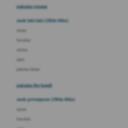
Buggygear
pakaian renang
Bumkins
anak laki-laki (18bln-8thn)
C
atasan
Cetaphil
bawahan
Chicco
setelan
Childlife
jaket
Clevamama
pakaian dalam
Cocolatte
Cottonseeds
pakaian ibu hamil
Cozy N Safe
anak perempuan (18bln-8thn)
Crane
atasan
Cybex
bawahan
D