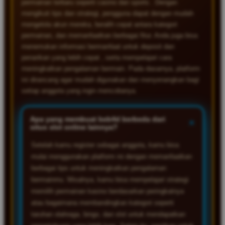
permainan terbaru seperti casino dan sports . Dengan
mengikuti tips dan strategi, pengguna dapat dengan mudah
mengelola akun mereka, beralih cepat antara kategori
permainan, dan memanfaatkan berbagai fitur. Anda juga bisa
menemukan informasi bermanfaat untuk deposit dan
penarikan yang lebih cepat , serta mempelajari cara
meningkatkan pengalaman bermain. Pada dasarnya, platform
ini dirancang agar mudah digunakan dan menyenangkan bagi
setiap anggota yang ingin mencobanya.
Apa yang membuat beb4d berbeda dari
+
situs slot online lainnya?
Setelah kamu register sebagai anggota, kamu bisa
mulai menggunakan platform ini dengan memanfaatkan
berbagai tips untuk meningkatkan pengalaman
bermainmu. Misalnya, kamu bisa mempelajari strategi
memilih permainan kasino berdasarkan peringkatnya
atau bagaimana membandingkan kategori seperti
taruhan olahraga, bingo, dan slot untuk mendapatkan