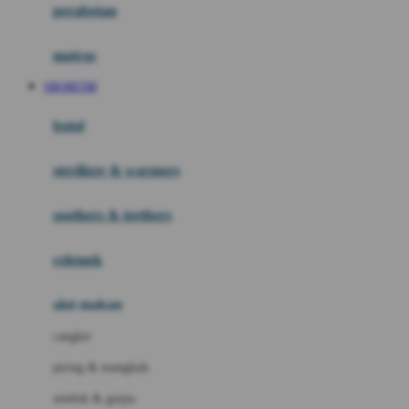
perabotan
Happy Tummy
Hauck
matras
Havaianas
SBOBET88
Hegen
botol
Hot Wheels
sterilizer & warmers
Hybrid
soothers & teethers
I
Inlacta DHA
celemek
Interlac
alat makan
Ivenet
cangkir
J
piring & mangkuk
Jack N Jill
sendok & garpu