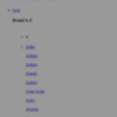
beb4d
Brand A-Z
A
Addo
Adidas
Airfree
Alamii
Amara
Aqua Scale
Asics
Aveeno