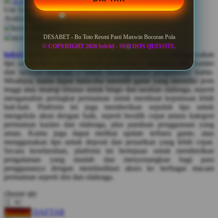
Earn
1.000.000
-
100.000.000
Bonus
Use Installment Options from
.
Laarn more
Q
Available for :
home delivery
QV Baby
DESABET - Bo Toto Resmi Pasti Maxwin Bocoran Pola
store pickup
© COPYRIGHT 2026 beb4d - SEO DON QUIXOTE.
beb4d
Setelah mendaftar sebagai anggota, kamu bisa menggunakan
R
tips untuk menavigasi beragam permainan – misalnya slot, kasino
dan taruhan olahraga – untuk meningkatkan pengalaman kamu.
Real Shades
Misalnya, kamu dapat mencoba memilih game yang memiliki poin
tinggi atau strategi khusus untuk bingo dan taruhan olahraga, seperti
Red Castle
menganalisis peringkat permainan untuk membuat keputusan lebih
hati-hati. Platform ini juga memberikan sepuluh tips untuk
Ribbon Madness
mengelola akun dengan baik, seperti beralih cepat antara kategori
permainan kasino dan olahraga, plus panduan penggunaan yang
S
aman. Kamu juga dapat melihat update terbaru game, atau
menggunakan tips untuk deposit dan penarikan yang lebih cepat.
Sebamed
Secara keseluruhan, platform ini bertujuan untuk memberikan
pengalaman yang mudah dan menyenangkan bagi para
Silver Cross
penggunanya dengan memfasilitasi akses ke berbagai macam
permainan seperti slot dan olahraga.
Simply Idea
choose qty
Skip Hop
DAFTAR
LOGIN
Spectra