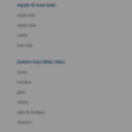
Beauty Barn
sepatu & kaus kaki
Bio Oil
sepatu bayi
Biolane
sepatu anak
Bite Fighters
sandal
Bizzi Growin
kaus kaki
Blackmores
fashion bayi (0bln-3thn)
Blooming Marvellous
atasan
Bonnels
bawahan
Bravado
gaun
Bruder
setelan
Brush Baby
jaket & kardigan
Buds Organics
aksesoris
Bugaboo