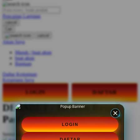
O
Pencarian Lanjutan
Oh Ma Grain
cancel
Okiedog
Cari
cancel
P
Akun Saya
Masuk / buat akun
Peachy
buat akun
Phil & Ted's
Bantuan
Philips Avent
Daftar Keinginan
Keranjang Saya
Pigeon
LOGIN
DAFTAR
Playgro
DESABET - Bo Toto Resmi
Poled Global
Pasti Maxwin Bocoran Pola
Ponycycle
LOGIN
Puma
Serendah
Rp 10.000
Pureats
DAFTAR