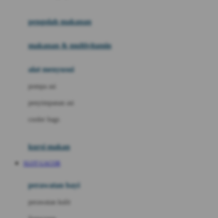
Joie
pengolah makanan
Joolz
Jujube
makanan & multivitamin
K
alat menyusui
Kiddycuts
pompa asi
Kumon
penyimpanan asi
L
cooler bags
Leapfrog
kursi makan
Leclerc
SLOT GACOR
Lee Vierra
Lillebaby
perawatan bayi
Little Bird Told Me
perawatan kulit
Little Miss Janis