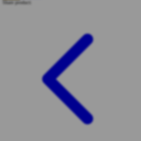
Share product:
Squishmallows
Starbooks
Stick-O
Stokke
Sudocrem
Sumimo
Sunnylife
Sun-Staches
Swimava
T
Tommee Tippee
Trunki
Tutti Bambini