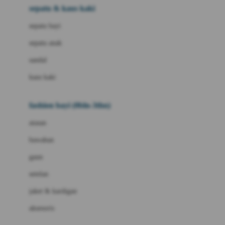
Beauty Barn
sepatu & kaus kaki
Bio Oil
sepatu bayi
Biolane
sepatu anak
Bite Fighters
sandal
Bizzi Growin
kaus kaki
Blackmores
fashion bayi (0bln-3thn)
Blooming Marvellous
atasan
Bonnels
bawahan
Bravado
gaun
Bruder
setelan
Brush Baby
jaket & kardigan
Buds Organics
aksesoris
Bugaboo