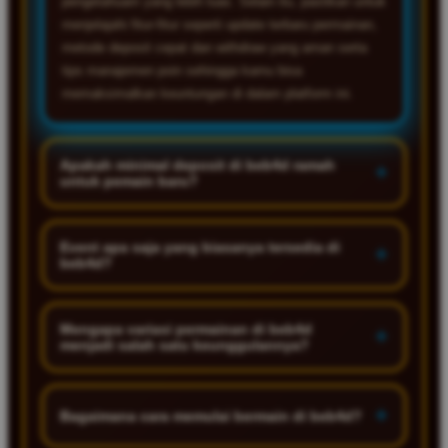
pengetahuam yang lebih luas. Selain itu, pastikan untuk
menjelajahi fitur-fitur seperti update terbaru permainan,
metode deposit cepat dan withdraw yang aman serta
tips manajemen poin sehingga kamu bisa
memaksimalkan keuntungan di dalam platform ini.
Apakah minimal deposit di beb4d ramah
+
untuk pemain baru?
Setelah register sebagai anggota, kamu bisa langsung
menjelajahi berbagai hiburan seru mulai dari slot, bingo,
Event apa saja yang biasanya tersedia di
+
beb4d?
roulette, taruhan olahraga, kasino live, hingga
permainan meja. Gunakan tips navigasi yang tersedia
Setelah registrasi selesai, anggota dapat
untuk beralih antar kategori dengan mudah sesuai
memanfaatkan tips untuk menjelajahi berbagai macam
Mengapa variasi permainan di beb4d
minatmu. Proses deposit dan penarikan cepat juga
+
menjadi salah satu keunggulannya?
permainan seperti slot dan permainan meja, misalnya,
didukung agar manajemen akun lebih praktis sepanjang
dengan memilih permainan yang menawarkan poin
hari. Jangan lupa cek pembaruan permainan terbaru
Setelah mendaftar dan menjadi anggota, bisa Anda
tinggi. Platform ini juga menyediakan strategi untuk
untuk meraih pengalaman optimal dan poin tinggi.
gunakan tips untuk menjelajahi berbagai jenis
+
penggunaan efektif bingo dan taruhan olahraga, seperti
Bagaimana cara memulai bermain di beb4d?
permainan, misalnya untuk menavigasi slot atau
menganalisis peringkat permainan untuk membuat