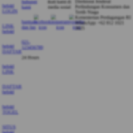
SLOT
Direktorat Jenderal
hubungi
ikuti kami di
beb4d
Perlindungan Konsumen dan
kami
media sosial
LOGIN
Tertib Niaga
Kementerian Perdagangan RI
bantuan
WhatsApp: +62 812 1021
LINK
dan faq
3625
beb4d
021-
beb4d
123456789
DAFTAR
24 Hours
beb4d
LINK
DAFTAR
beb4d
beb4d
TOGEL