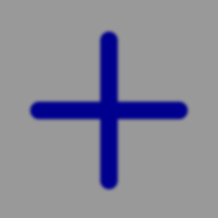
X
Xootz
Y
Yamatoya
Z
Zaxy
Zoggs
0-9
4Moms
59S