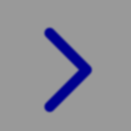
Twistshake
TY Toys
U
V
Veja
Vitaflow
Vtech
W
Waterland
Wellness