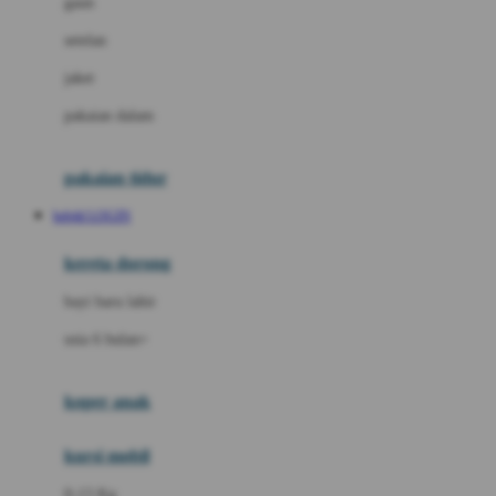
gaun
Dae Organics
setelan
Docare
jaket
Doona
pakaian dalam
Down To Earth
Drew
pakaian tidur
Dr. Brown's
beb4d LOGIN
E
kereta dorong
ELC
bayi baru lahir
Ergobaby
usia 6 bulan+
Expert Care
koper anak
Ezyroller
kursi mobil
F
0-13 Kg