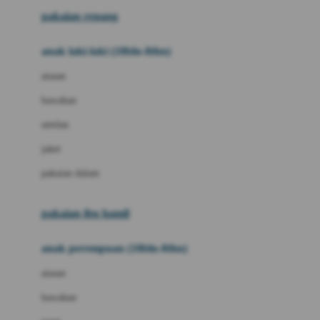
Buggygear
pakaian renang
Bumkins
anak laki-laki (18bln-8thn)
C
atasan
Cetaphil
bawahan
Chicco
setelan
Childlife
jaket
Clevamama
pakaian dalam
Cocolatte
Cottonseeds
pakaian ibu hamil
Cozy N Safe
anak perempuan (18bln-8thn)
Crane
atasan
Cybex
bawahan
D