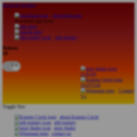
lewati ke Konten
download apps
download app from:
gift registry
Bahasa
ID
LOGIN
DAFTAR
Contact
Us
Toggle Nav
about Kanmo Circle
gift registry
store finder
contact us