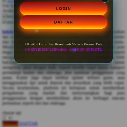
Earn
1.000.000
-
100.000.000
Bonus
Use Installment Options from
.
Laarn more
LOGIN
Q
Available for :
home delivery
QV Baby
store pickup
DAFTAR
beb4d
Setelah mendaftar sebagai anggota, kamu bisa menggunakan
R
tips untuk menavigasi beragam permainan – misalnya slot, kasino
dan taruhan olahraga – untuk meningkatkan pengalaman kamu.
Real Shades
DESABET - Bo Toto Resmi Pasti Maxwin Bocoran Pola
Misalnya, kamu dapat mencoba memilih game yang memiliki poin
© COPYRIGHT 2026 beb4d - SEO DON QUIXOTE.
tinggi atau strategi khusus untuk bingo dan taruhan olahraga, seperti
Red Castle
menganalisis peringkat permainan untuk membuat keputusan lebih
hati-hati. Platform ini juga memberikan sepuluh tips untuk
Ribbon Madness
mengelola akun dengan baik, seperti beralih cepat antara kategori
permainan kasino dan olahraga, plus panduan penggunaan yang
S
aman. Kamu juga dapat melihat update terbaru game, atau
menggunakan tips untuk deposit dan penarikan yang lebih cepat.
Sebamed
Secara keseluruhan, platform ini bertujuan untuk memberikan
pengalaman yang mudah dan menyenangkan bagi para
Silver Cross
penggunanya dengan memfasilitasi akses ke berbagai macam
permainan seperti slot dan olahraga.
Simply Idea
choose qty
Skip Hop
DAFTAR
LOGIN
Spectra