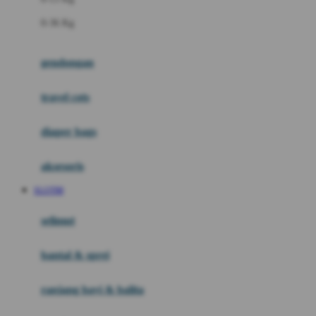
Felt So Sweet
0-36 Kg
Fisher Price
Flipper
gendongan
Friends Of Sally
travel cots
G
diaper bags
Gb
Geko
aksesoris
Graco
SLOT88
Gund
selimut
H
bantal & sprei
Habbie
Haenim
ranjang bayi & balita
Happy Horse