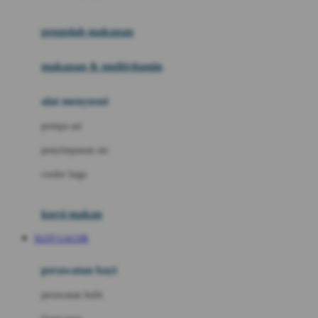
Joie
pengolah makanan
Joolz
Jujube
makanan & multivitamin
K
alat menyusui
Kiddycuts
pompa asi
Kumon
penyimpanan asi
L
cooler bags
Leapfrog
kursi makan
Leclerc
SLOT GACOR
Lee Vierra
Lillebaby
perawatan bayi
Little Bird Told Me
perawatan kulit
Little Miss Janis