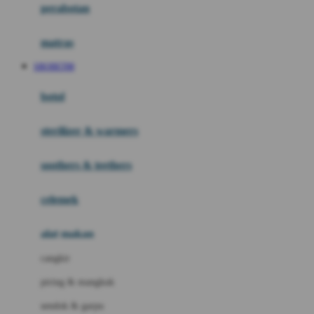
perabotan
Happy Tummy
Hauck
matras
Havaianas
SBOBET88
Hegen
botol
Hot Wheels
sterilizer & warmers
Hybrid
soothers & teethers
I
Inlacta DHA
celemek
Interlac
alat makan
Ivenet
cangkir
J
piring & mangkuk
Jack N Jill
sendok & garpu