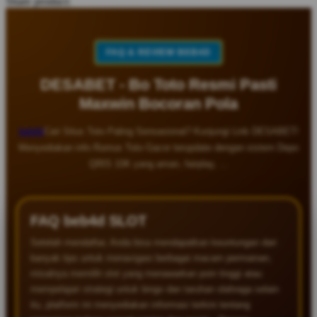
Share product:
FAQ & REVIEW BEB4D
DESABET - Bo Toto Resmi Pasti
Maxwin Bocoran Pola
beb4d
Cari Situs Toto Paling Sensasional? Kunjungi Link DESABET!
Menyediakan info Rumus Toto Gacor terupdate dengan sistem Depo
QRIS 10K yang aman, fairplay, ...
FAQ beb4d SLOT
Setelah mendaftar, Anda bisa mendapatkan keuntungan dari
banyak tips untuk menavigasi berbagai macam permainan,
misalnya memilih slot yang menawarkan poin tinggi atau
mempelajari strategi untuk bingo dan taruhan olahraga selain
itu, platform ini menyediakan informasi terkini tentang