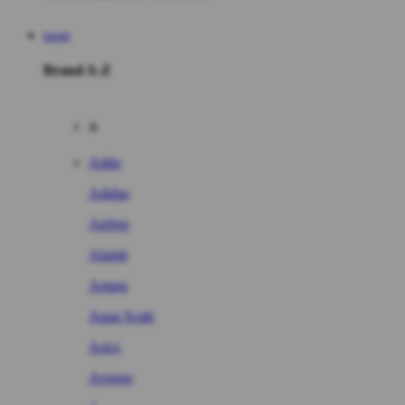
beb4d
Brand A-Z
A
Addo
Adidas
Airfree
Alamii
Amara
Aqua Scale
Asics
Aveeno