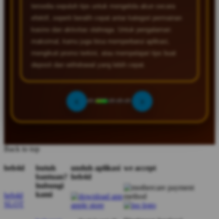
mereka, seperti beralih antara permainan kasino dan
aktivitas terkait olahraga, dengan panduan penggunaan
yang aman. Tips lain termasuk memeriksa pembaruan
permainan atau memanfaatkan tips untuk memastikan
proses deposit dan penarikan semakin cepat. Dengan
beragam tips ini, pengguna bisa maksimalkan
pengalaman mereka dan dapatkan keseruan bermain
online games di platform ini.
‹
›
Back to top
beb4d
butuh
unduh aplikasi
we accept
bantuan?
beb4d
hubungi
kami
beb4d