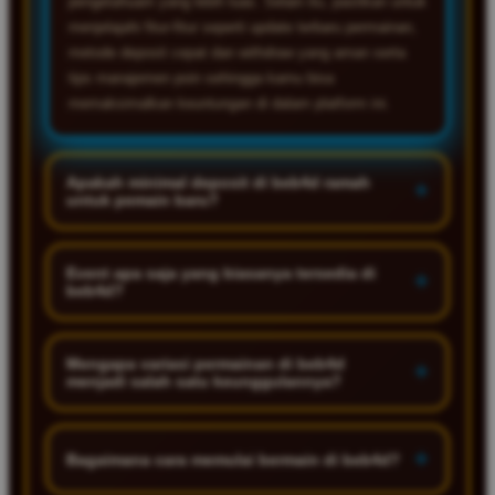
pengetahuam yang lebih luas. Selain itu, pastikan untuk
menjelajahi fitur-fitur seperti update terbaru permainan,
metode deposit cepat dan withdraw yang aman serta
tips manajemen poin sehingga kamu bisa
memaksimalkan keuntungan di dalam platform ini.
Apakah minimal deposit di beb4d ramah
+
untuk pemain baru?
Setelah register sebagai anggota, kamu bisa langsung
menjelajahi berbagai hiburan seru mulai dari slot, bingo,
Event apa saja yang biasanya tersedia di
+
beb4d?
roulette, taruhan olahraga, kasino live, hingga
permainan meja. Gunakan tips navigasi yang tersedia
Setelah registrasi selesai, anggota dapat
untuk beralih antar kategori dengan mudah sesuai
memanfaatkan tips untuk menjelajahi berbagai macam
Mengapa variasi permainan di beb4d
minatmu. Proses deposit dan penarikan cepat juga
+
menjadi salah satu keunggulannya?
permainan seperti slot dan permainan meja, misalnya,
didukung agar manajemen akun lebih praktis sepanjang
dengan memilih permainan yang menawarkan poin
hari. Jangan lupa cek pembaruan permainan terbaru
Setelah mendaftar dan menjadi anggota, bisa Anda
tinggi. Platform ini juga menyediakan strategi untuk
untuk meraih pengalaman optimal dan poin tinggi.
gunakan tips untuk menjelajahi berbagai jenis
+
penggunaan efektif bingo dan taruhan olahraga, seperti
Bagaimana cara memulai bermain di beb4d?
permainan, misalnya untuk menavigasi slot atau
menganalisis peringkat permainan untuk membuat