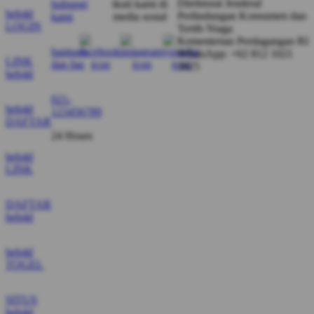
SLOT
Direktorat Jenderal
hubungi
ikuti kami di
beb4d
Perlindungan Konsumen dan
kami
media sosial
LOGIN
Tertib Niaga
Kementerian Perdagangan RI
bantuan
WhatsApp: +62 812 1021
LINK
dan faq
3625
beb4d
021-
beb4d
123456789
DAFTAR
24 Hours
beb4d
LINK
DAFTAR
beb4d
beb4d
TOGEL