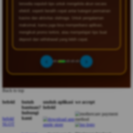
‹
›
Back to top
beb4d
butuh
unduh aplikasi
we accept
bantuan?
beb4d
hubungi
kami
beb4d