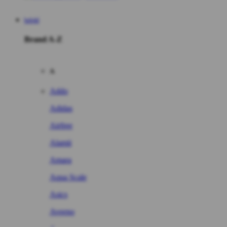
beb4d
Brand A-Z
A
Addo
Adidas
Airfree
Alamii
Amara
Aqua Scale
Asics
Aveeno