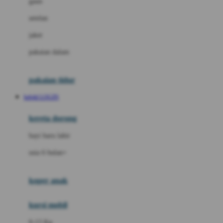
gaun
Dae Organics
setelan
Docare
jaket
Doona
pakaian dalam
Down To Earth
Drew
pakaian tidur
Dr. Brown's
beb4d LOGIN
E
kereta dorong
ELC
bayi baru lahir
Ergobaby
usia 6 bulan+
Expert Care
koper anak
Ezyroller
kursi mobil
F
0-13 Kg